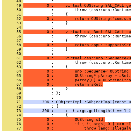
      48 
      49 
          0 :     virtual OUString SAL_CALL ge
      50 
      51 
      52 
          0 :         return OUString("com.sun
      53 
            :     }
      54 
      55 
          0 :     virtual sal_Bool SAL_CALL su
      56 
      57 
      58 
          0 :         return cppu::supportsSer
      59 
            :     }
      60 
      61 
          0 :     virtual css::uno::Sequence<O
      62 
      63 
      64 
          0 :         uno::Sequence< OUString 
      65 
          0 :         OUString* pArray = aRet.
      66 
          0 :         pArray[0] = OUString("co
      67 
          0 :         return aRet;
      68 
      69 
            : };
      70 
      71 
        306 : GObjectImpl::GObjectImpl(const u
      72 
      73 
        306 :     if ( args.getLength() == 1 )
      74 
      75 
          0 :         OUString sId;
      76 
          0 :         if ( !( args[ 0 ] >>= sI
      77 
          0 :             throw lang::IllegalA