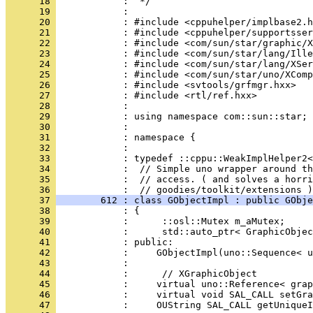
      18 
      19 
      20 
      21 
      22 
      23 
      24 
      25 
      26 
      27 
      28 
      29 
      30 
      31 
      32 
      33 
      34 
      35 
            :  // access. ( and solves a horri
      36 
      37 
        612 : class GObjectImpl : public GObje
      38 
      39 
      40 
      41 
      42 
      43 
      44 
      45 
      46 
      47 
            :     OUString SAL_CALL getUniqueI