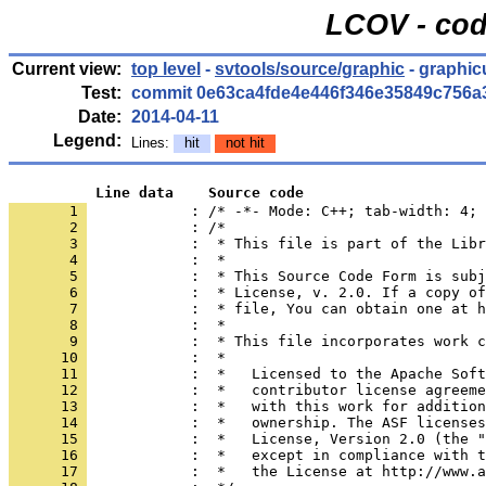
LCOV - cod
Current view:
top level
-
svtools/source/graphic
- graphic
Test:
commit 0e63ca4fde4e446f346e35849c756a
Date:
2014-04-11
Legend:
Lines:
hit
not hit
          Line data    Source code
       1 
            : /* -*- Mode: C++; tab-width: 4; 
       2 
       3 
       4 
       5 
       6 
       7 
       8 
       9 
      10 
      11 
      12 
      13 
      14 
      15 
      16 
      17 