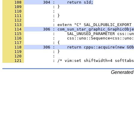
     108 
        304 :     return sId;
     109 
     110 
     111 
     112 
            : 
     113 
     114 
        306 : com_sun_star_graphic_GraphicObje
     115 
     116 
     117 
     118 
        306 :     return cppu::acquire(new GOb
     119 
     120 
     121 
Generated