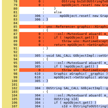
      78 
          0 :         OString bsId(OUStringToO
      79 
          0 :         mpGObject.reset( new Gra
      80 
      81 
      82 
        306 :        mpGObject.reset( new Grap
      83 
        306 : }
      84 
      85 
          0 : uno::Reference< graphic::XGraphi
      86 
      87 
          0 :     ::osl::MutexGuard aGuard( m_
      88 
          0 :     if ( !mpGObject.get() )
      89 
          0 :         throw uno::RuntimeExcept
      90 
          0 :     return mpGObject->GetGraphic
      91 
            : }
      92 
      93 
        305 : void SAL_CALL GObjectImpl::setGr
      94 
      95 
        305 :     ::osl::MutexGuard aGuard( m_
      96 
        305 :     if ( !mpGObject.get() )
      97 
          0 :         throw uno::RuntimeExcept
      98 
        610 :     Graphic aGraphic( _graphic )
      99 
        610 :     mpGObject->SetGraphic( aGrap
     100 
        305 : }
     101 
     102 
        304 : OUString SAL_CALL GObjectImpl::g
     103 
     104 
        304 :     ::osl::MutexGuard aGuard( m_
     105 
        304 :     OUString sId;
     106 
        304 :     if ( mpGObject.get() )
     107 
        304 :         sId = OStringToOUString(