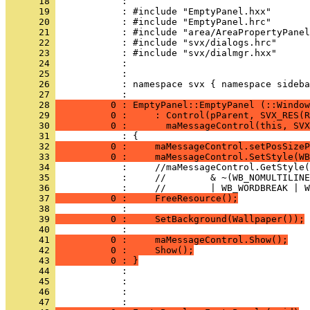
      18 
      19 
      20 
      21 
      22 
      23 
      24 
      25 
      26 
            : namespace svx { namespace sideba
      27 
      28 
          0 : EmptyPanel::EmptyPanel (::Window
      29 
          0 :     : Control(pParent, SVX_RES(R
      30 
          0 :       maMessageControl(this, SVX
      31 
      32 
          0 :     maMessageControl.setPosSizeP
      33 
          0 :     maMessageControl.SetStyle(WB
      34 
      35 
      36 
      37 
          0 :     FreeResource();
      38 
      39 
          0 :     SetBackground(Wallpaper());
      40 
      41 
          0 :     maMessageControl.Show();
      42 
          0 :     Show();
      43 
          0 : }
      44 
      45 
      46 
            : 
      47 