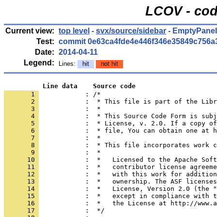
LCOV - cod
Current view:
top level
-
svx/source/sidebar
- EmptyPanel
Test:
commit 0e63ca4fde4e446f346e35849c756a
Date:
2014-04-11
Legend:
Lines:
hit
not hit
          Line data    Source code
       1 
            : /*
       2 
       3 
       4 
       5 
       6 
       7 
       8 
       9 
      10 
      11 
      12 
      13 
      14 
      15 
      16 
      17 