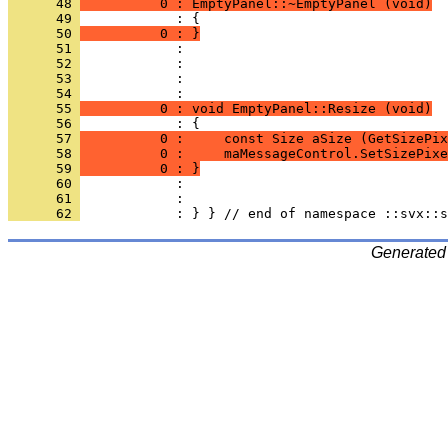
      48 
          0 : EmptyPanel::~EmptyPanel (void)
      49 
      50 
          0 : }
      51 
      52 
      53 
            : 
      54 
      55 
          0 : void EmptyPanel::Resize (void)
      56 
      57 
          0 :     const Size aSize (GetSizePix
      58 
          0 :     maMessageControl.SetSizePixe
      59 
          0 : }
      60 
      61 
      62 
Generated