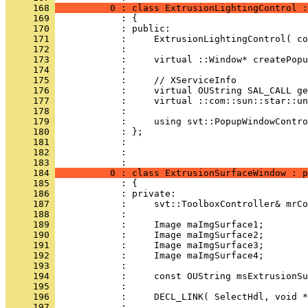
     168 
          0 : class ExtrusionLightingControl :
     169 
     170 
     171 
     172 
     173 
     174 
     175 
     176 
     177 
     178 
     179 
     180 
     181 
     182 
            : 
     183 
     184 
          0 : class ExtrusionSurfaceWindow : p
     185 
     186 
     187 
     188 
     189 
     190 
     191 
     192 
     193 
     194 
     195 
     196 
     197 