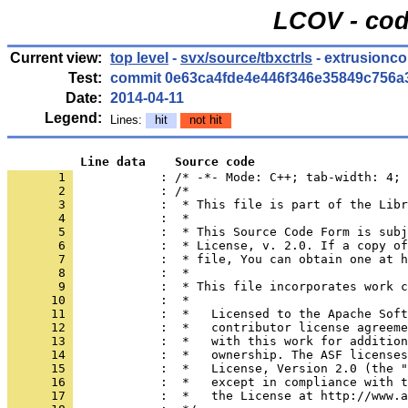
LCOV - cod
Current view:
top level
-
svx/source/tbxctrls
- extrusionco
Test:
commit 0e63ca4fde4e446f346e35849c756a
Date:
2014-04-11
Legend:
Lines:
hit
not hit
          Line data    Source code
       1 
            : /* -*- Mode: C++; tab-width: 4; 
       2 
       3 
       4 
       5 
       6 
       7 
       8 
       9 
      10 
      11 
      12 
      13 
      14 
      15 
      16 
      17 