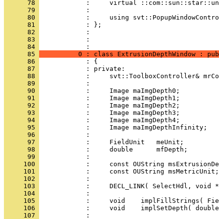
      78 
      79 
      80 
      81 
      82 
      83 
            : 
      84 
      85 
          0 : class ExtrusionDepthWindow : pub
      86 
      87 
      88 
      89 
      90 
      91 
      92 
      93 
      94 
      95 
      96 
      97 
      98 
      99 
     100 
     101 
     102 
     103 
     104 
     105 
     106 
     107 