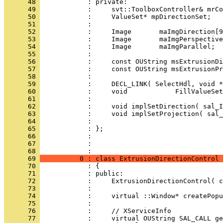
      48 
      49 
      50 
      51 
      52 
      53 
      54 
      55 
      56 
      57 
      58 
      59 
      60 
      61 
      62 
      63 
      64 
      65 
      66 
      67 
            : 
      68 
      69 
          0 : class ExtrusionDirectionControl 
      70 
      71 
      72 
      73 
      74 
      75 
      76 
      77 