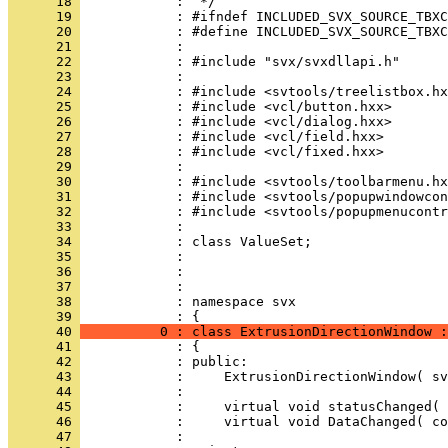
      18 
      19 
      20 
      21 
      22 
      23 
      24 
      25 
      26 
      27 
      28 
      29 
      30 
      31 
      32 
      33 
      34 
      35 
      36 
      37 
      38 
            : namespace svx
      39 
      40 
          0 : class ExtrusionDirectionWindow :
      41 
      42 
      43 
      44 
      45 
      46 
      47 