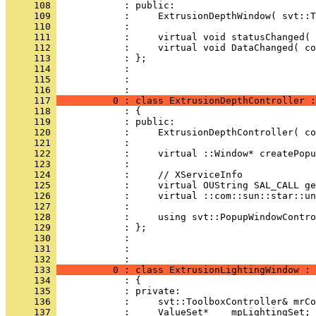
     108 
     109 
     110 
     111 
     112 
     113 
     114 
     115 
            : 
     116 
     117 
          0 : class ExtrusionDepthController :
     118 
     119 
     120 
     121 
     122 
     123 
     124 
     125 
     126 
     127 
     128 
     129 
     130 
     131 
            : 
     132 
     133 
          0 : class ExtrusionLightingWindow : 
     134 
     135 
     136 
     137 