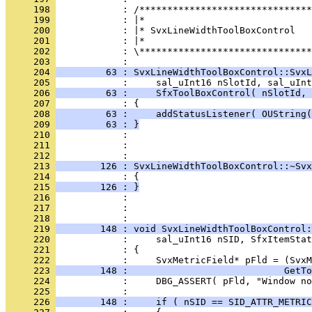
     198 
     199 
     200 
     201 
     202 
            : \*******************************
     203 
     204 
         63 : SvxLineWidthToolBoxControl::SvxL
     205 
     206 
         63 :     SfxToolBoxControl( nSlotId, 
     207 
     208 
         63 :     addStatusListener( OUString(
     209 
         63 : }
     210 
     211 
            : 
     212 
     213 
        126 : SvxLineWidthToolBoxControl::~Svx
     214 
     215 
        126 : }
     216 
     217 
            : 
     218 
     219 
        148 : void SvxLineWidthToolBoxControl:
     220 
     221 
     222 
     223 
        148 :                            GetTo
     224 
     225 
     226 
        148 :     if ( nSID == SID_ATTR_METRIC