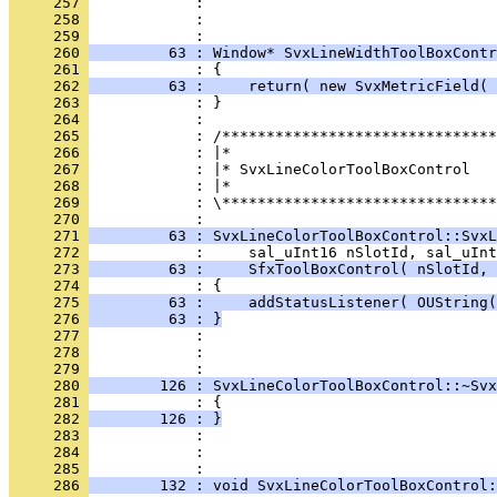
     257 
     258 
            : 
     259 
     260 
         63 : Window* SvxLineWidthToolBoxContr
     261 
     262 
         63 :     return( new SvxMetricField( 
     263 
     264 
     265 
     266 
     267 
     268 
     269 
            : \*******************************
     270 
     271 
         63 : SvxLineColorToolBoxControl::SvxL
     272 
     273 
         63 :     SfxToolBoxControl( nSlotId, 
     274 
     275 
         63 :     addStatusListener( OUString(
     276 
         63 : }
     277 
     278 
            : 
     279 
     280 
        126 : SvxLineColorToolBoxControl::~Svx
     281 
     282 
        126 : }
     283 
     284 
            : 
     285 
     286 
        132 : void SvxLineColorToolBoxControl: