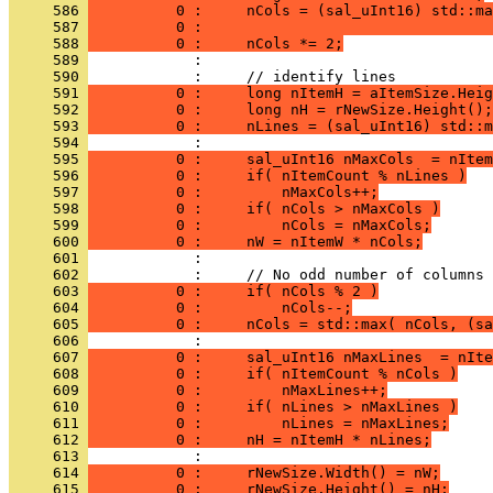
     586 
          0 :     nCols = (sal_uInt16) std::ma
     587 
          0 :                                 
     588 
          0 :     nCols *= 2;
     589 
     590 
     591 
          0 :     long nItemH = aItemSize.Heig
     592 
          0 :     long nH = rNewSize.Height();
     593 
          0 :     nLines = (sal_uInt16) std::m
     594 
     595 
          0 :     sal_uInt16 nMaxCols  = nItem
     596 
          0 :     if( nItemCount % nLines )
     597 
          0 :         nMaxCols++;
     598 
          0 :     if( nCols > nMaxCols )
     599 
          0 :         nCols = nMaxCols;
     600 
          0 :     nW = nItemW * nCols;
     601 
     602 
     603 
          0 :     if( nCols % 2 )
     604 
          0 :         nCols--;
     605 
          0 :     nCols = std::max( nCols, (sa
     606 
     607 
          0 :     sal_uInt16 nMaxLines  = nIte
     608 
          0 :     if( nItemCount % nCols )
     609 
          0 :         nMaxLines++;
     610 
          0 :     if( nLines > nMaxLines )
     611 
          0 :         nLines = nMaxLines;
     612 
          0 :     nH = nItemH * nLines;
     613 
     614 
          0 :     rNewSize.Width() = nW;
     615 
          0 :     rNewSize.Height() = nH;