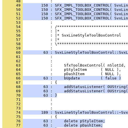
      48 
            : 
      49 
        150 : SFX_IMPL_TOOLBOX_CONTROL( SvxLin
      50 
        150 : SFX_IMPL_TOOLBOX_CONTROL( SvxLin
      51 
        150 : SFX_IMPL_TOOLBOX_CONTROL( SvxLin
      52 
        150 : SFX_IMPL_TOOLBOX_CONTROL( SvxLin
      53 
      54 
      55 
      56 
      57 
      58 
            : \*******************************
      59 
      60 
         63 : SvxLineStyleToolBoxControl::SvxL
      61 
      62 
      63 
      64 
      65 
      66 
         63 :     bUpdate         ( false )
      67 
      68 
         63 :     addStatusListener( OUString(
      69 
         63 :     addStatusListener( OUString(
      70 
         63 : }
      71 
      72 
            : 
      73 
      74 
        189 : SvxLineStyleToolBoxControl::~Svx
      75 
      76 
         63 :     delete pStyleItem;
      77 
         63 :     delete pDashItem;