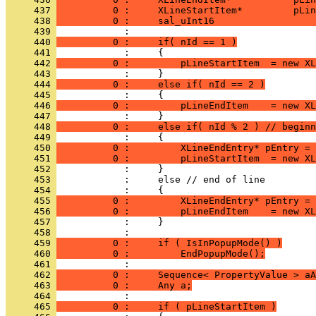
     437 
          0 :     XLineStartItem*         pLin
     438 
          0 :     sal_uInt16                  
     439 
     440 
          0 :     if( nId == 1 )
     441 
     442 
          0 :         pLineStartItem  = new XL
     443 
     444 
          0 :     else if( nId == 2 )
     445 
     446 
          0 :         pLineEndItem    = new XL
     447 
     448 
          0 :     else if( nId % 2 ) // beginn
     449 
     450 
          0 :         XLineEndEntry* pEntry = 
     451 
          0 :         pLineStartItem  = new XL
     452 
     453 
     454 
     455 
          0 :         XLineEndEntry* pEntry =
     456 
          0 :         pLineEndItem    = new XL
     457 
     458 
     459 
          0 :     if ( IsInPopupMode() )
     460 
          0 :         EndPopupMode();
     461 
     462 
          0 :     Sequence< PropertyValue > aA
     463 
          0 :     Any a;
     464 
     465 
          0 :     if ( pLineStartItem )