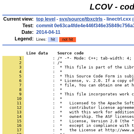
LCOV - cod
Current view:
top level
-
svx/source/tbxctrls
- linectrl.cxx
(
Test:
commit 0e63ca4fde4e446f346e35849c756a
Date:
2014-04-11
Legend:
Lines:
hit
not hit
          Line data    Source code
       1 
            : /* -*- Mode: C++; tab-width: 4; 
       2 
       3 
       4 
       5 
       6 
       7 
       8 
       9 
      10 
      11 
      12 
      13 
      14 
      15 
      16 
      17 