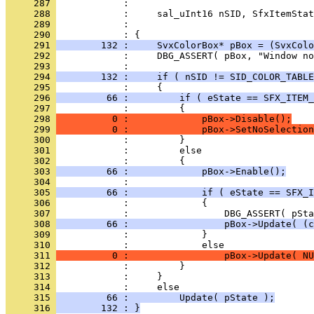
     287 
     288 
     289 
     290 
     291 
        132 :     SvxColorBox* pBox = (SvxColo
     292 
     293 
     294 
        132 :     if ( nSID != SID_COLOR_TABLE
     295 
     296 
         66 :         if ( eState == SFX_ITEM_
     297 
     298 
          0 :             pBox->Disable();
     299 
          0 :             pBox->SetNoSelection
     300 
     301 
     302 
     303 
         66 :             pBox->Enable();
     304 
     305 
         66 :             if ( eState == SFX_I
     306 
     307 
     308 
         66 :                 pBox->Update( (c
     309 
     310 
     311 
          0 :                 pBox->Update( NU
     312 
     313 
     314 
     315 
         66 :         Update( pState );
     316 
        132 : }