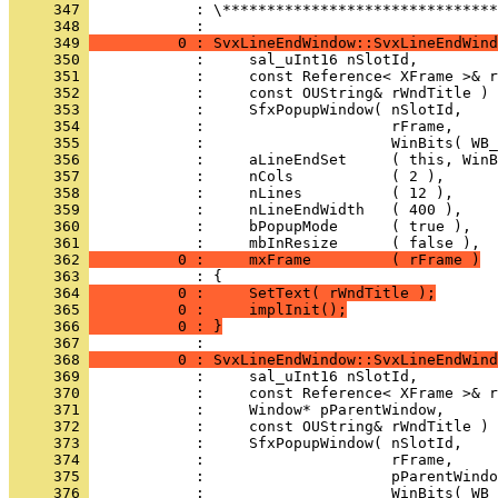
     347 
            : \*******************************
     348 
     349 
          0 : SvxLineEndWindow::SvxLineEndWind
     350 
     351 
     352 
     353 
     354 
     355 
     356 
     357 
     358 
     359 
     360 
     361 
     362 
          0 :     mxFrame         ( rFrame )
     363 
     364 
          0 :     SetText( rWndTitle );
     365 
          0 :     implInit();
     366 
          0 : }
     367 
     368 
          0 : SvxLineEndWindow::SvxLineEndWind
     369 
     370 
     371 
     372 
     373 
     374 
     375 
     376 