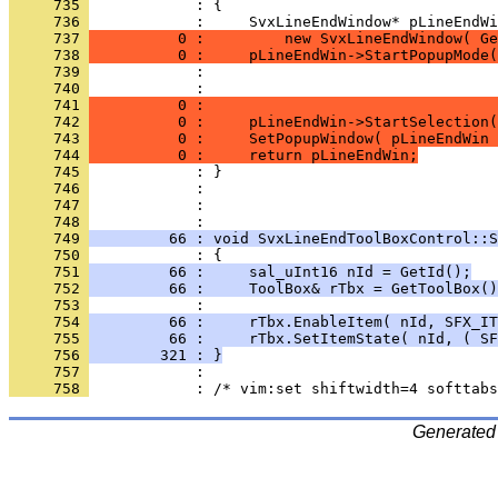
     735 
     736 
     737 
          0 :         new SvxLineEndWindow( Ge
     738 
          0 :     pLineEndWin->StartPopupMode(
     739 
     740 
     741 
          0 :                                 
     742 
          0 :     pLineEndWin->StartSelection(
     743 
          0 :     SetPopupWindow( pLineEndWin 
     744 
          0 :     return pLineEndWin;
     745 
     746 
     747 
            : 
     748 
     749 
         66 : void SvxLineEndToolBoxControl::S
     750 
     751 
         66 :     sal_uInt16 nId = GetId();
     752 
         66 :     ToolBox& rTbx = GetToolBox()
     753 
     754 
         66 :     rTbx.EnableItem( nId, SFX_IT
     755 
         66 :     rTbx.SetItemState( nId, ( SF
     756 
        321 : }
     757 
     758 
Generated