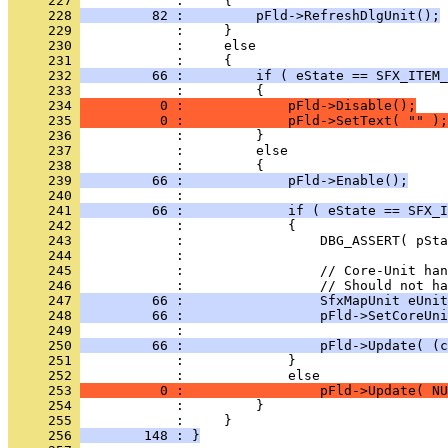
     227 
     228 
         82 :         pFld->RefreshDlgUnit();
     229 
     230 
     231 
     232 
         66 :         if ( eState == SFX_ITEM_
     233 
     234 
          0 :             pFld->Disable();
     235 
          0 :             pFld->SetText( "" );
     236 
     237 
     238 
     239 
         66 :             pFld->Enable();
     240 
     241 
         66 :             if ( eState == SFX_I
     242 
     243 
     244 
     245 
     246 
     247 
         66 :                 SfxMapUnit eUnit
     248 
         66 :                 pFld->SetCoreUni
     249 
     250 
         66 :                 pFld->Update( (c
     251 
     252 
     253 
          0 :                 pFld->Update( NU
     254 
     255 
     256 
        148 : }