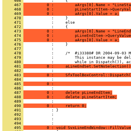
     466 
     467 
          0 :         aArgs[0].Name = "LineSta
     468 
          0 :         pLineStartItem->QueryVal
     469 
          0 :         aArgs[0].Value = a;
     470 
     471 
     472 
     473 
          0 :         aArgs[0].Name = "LineEnd
     474 
          0 :         pLineEndItem->QueryValue
     475 
          0 :         aArgs[0].Value = a;
     476 
     477 
     478 
     479 
     480 
     481 
          0 :     aLineEndSet.SetNoSelection()
     482 
     483 
          0 :     SfxToolBoxControl::Dispatch(
     484 
     485 
          0 :                                 
     486 
     487 
          0 :     delete pLineEndItem;
     488 
          0 :     delete pLineStartItem;
     489 
     490 
          0 :     return 0;
     491 
     492 
     493 
            : 
     494 
     495 
          0 : void SvxLineEndWindow::FillValue