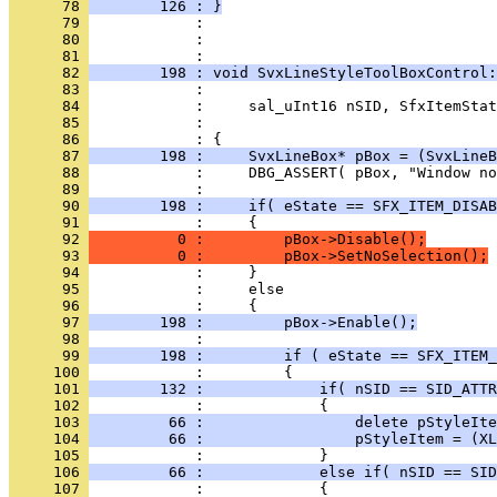
      78 
        126 : }
      79 
      80 
            : 
      81 
      82 
        198 : void SvxLineStyleToolBoxControl:
      83 
      84 
      85 
      86 
      87 
        198 :     SvxLineBox* pBox = (SvxLineB
      88 
      89 
      90 
        198 :     if( eState == SFX_ITEM_DISAB
      91 
      92 
          0 :         pBox->Disable();
      93 
          0 :         pBox->SetNoSelection();
      94 
      95 
      96 
      97 
        198 :         pBox->Enable();
      98 
      99 
        198 :         if ( eState == SFX_ITEM_
     100 
     101 
        132 :             if( nSID == SID_ATTR
     102 
     103 
         66 :                 delete pStyleIte
     104 
         66 :                 pStyleItem = (XL
     105 
     106 
         66 :             else if( nSID == SID
     107 