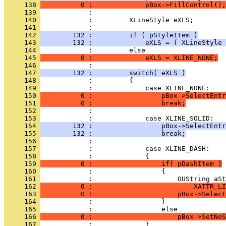
     138 
          0 :             pBox->FillControl();
     139 
     140 
     141 
     142 
        132 :         if ( pStyleItem )
     143 
        132 :             eXLS = ( XLineStyle 
     144 
     145 
          0 :             eXLS = XLINE_NONE;
     146 
     147 
        132 :         switch( eXLS )
     148 
     149 
     150 
          0 :                 pBox->SelectEntr
     151 
          0 :                 break;
     152 
     153 
     154 
        132 :                 pBox->SelectEntr
     155 
        132 :                 break;
     156 
     157 
     158 
     159 
          0 :                 if( pDashItem )
     160 
     161 
     162 
          0 :                         XATTR_LI
     163 
          0 :                     pBox->Select
     164 
     165 
     166 
          0 :                     pBox->SetNoS
     167 