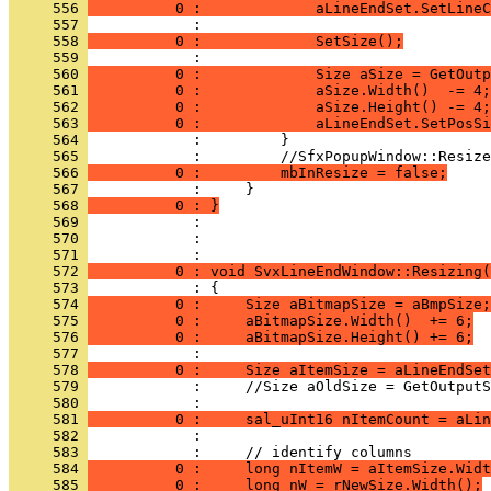
     556 
          0 :             aLineEndSet.SetLineC
     557 
     558 
          0 :             SetSize();
     559 
     560 
          0 :             Size aSize = GetOutp
     561 
          0 :             aSize.Width()  -= 4;
     562 
          0 :             aSize.Height() -= 4;
     563 
          0 :             aLineEndSet.SetPosSi
     564 
     565 
     566 
          0 :         mbInResize = false;
     567 
     568 
          0 : }
     569 
     570 
            : 
     571 
     572 
          0 : void SvxLineEndWindow::Resizing(
     573 
     574 
          0 :     Size aBitmapSize = aBmpSize;
     575 
          0 :     aBitmapSize.Width()  += 6;
     576 
          0 :     aBitmapSize.Height() += 6;
     577 
     578 
          0 :     Size aItemSize = aLineEndSet
     579 
     580 
     581 
          0 :     sal_uInt16 nItemCount = aLin
     582 
     583 
     584 
          0 :     long nItemW = aItemSize.Widt
     585 
          0 :     long nW = rNewSize.Width();