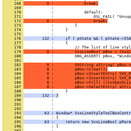
     168 
          0 :             break;
     169 
     170 
     171 
     172 
          0 :                 break;
     173 
     174 
     175 
     176 
        132 :     if ( pState && ( pState->ISA
     177 
     178 
     179 
          0 :         SvxLineBox* pBox = (SvxL
     180 
     181 
     182 
          0 :         OUString aString( pBox->
     183 
          0 :         pBox->Clear();
     184 
          0 :         pBox->InsertEntry( SVX_R
     185 
          0 :         pBox->InsertEntry( SVX_R
     186 
          0 :         pBox->Fill( ((SvxDashLis
     187 
          0 :         pBox->SelectEntry( aStri
     188 
     189 
        132 : }
     190 
     191 
            : 
     192 
     193 
         63 : Window* SvxLineStyleToolBoxContr
     194 
     195 
         63 :     return new SvxLineBox( pPare
     196 
     197 