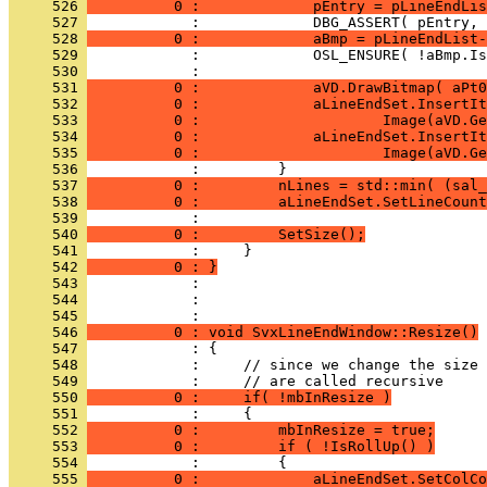
     526 
          0 :             pEntry = pLineEndLis
     527 
     528 
          0 :             aBmp = pLineEndList-
     529 
     530 
     531 
          0 :             aVD.DrawBitmap( aPt0
     532 
          0 :             aLineEndSet.InsertIt
     533 
          0 :                     Image(aVD.Ge
     534 
          0 :             aLineEndSet.InsertIt
     535 
          0 :                     Image(aVD.Ge
     536 
     537 
          0 :         nLines = std::min( (sal_
     538 
          0 :         aLineEndSet.SetLineCount
     539 
     540 
          0 :         SetSize();
     541 
     542 
          0 : }
     543 
     544 
            : 
     545 
     546 
          0 : void SvxLineEndWindow::Resize()
     547 
     548 
     549 
     550 
          0 :     if( !mbInResize )
     551 
     552 
          0 :         mbInResize = true;
     553 
          0 :         if ( !IsRollUp() )
     554 
     555 
          0 :             aLineEndSet.SetColCo