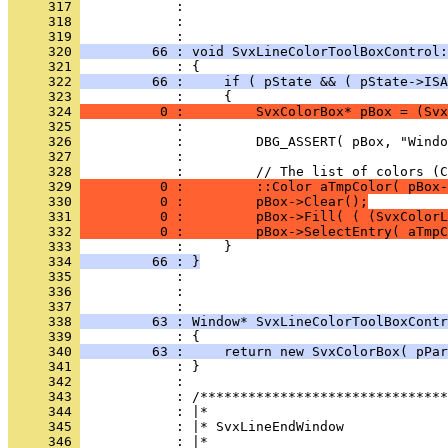
     317 
     318 
            : 
     319 
     320 
         66 : void SvxLineColorToolBoxControl:
     321 
     322 
         66 :     if ( pState && ( pState->ISA
     323 
     324 
          0 :         SvxColorBox* pBox = (Svx
     325 
     326 
     327 
     328 
     329 
          0 :         ::Color aTmpColor( pBox-
     330 
          0 :         pBox->Clear();
     331 
          0 :         pBox->Fill( ( (SvxColorL
     332 
          0 :         pBox->SelectEntry( aTmpC
     333 
     334 
         66 : }
     335 
     336 
            : 
     337 
     338 
         63 : Window* SvxLineColorToolBoxContr
     339 
     340 
         63 :     return new SvxColorBox( pPar
     341 
     342 
     343 
     344 
     345 
     346 