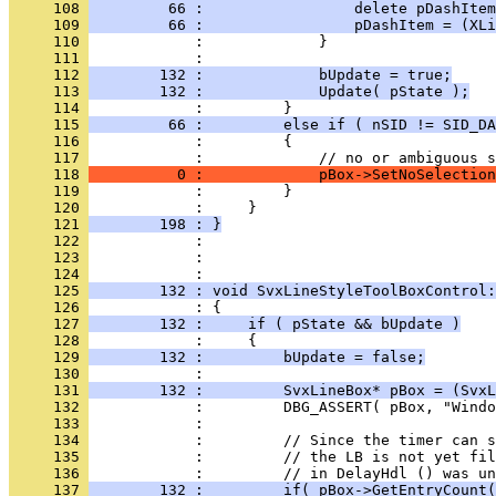
     108 
         66 :                 delete pDashItem
     109 
         66 :                 pDashItem = (XLi
     110 
     111 
     112 
        132 :             bUpdate = true;
     113 
        132 :             Update( pState );
     114 
     115 
         66 :         else if ( nSID != SID_DA
     116 
     117 
     118 
          0 :             pBox->SetNoSelection
     119 
     120 
     121 
        198 : }
     122 
     123 
            : 
     124 
     125 
        132 : void SvxLineStyleToolBoxControl:
     126 
     127 
        132 :     if ( pState && bUpdate )
     128 
     129 
        132 :         bUpdate = false;
     130 
     131 
        132 :         SvxLineBox* pBox = (SvxL
     132 
     133 
     134 
     135 
     136 
     137 
        132 :         if( pBox->GetEntryCount(