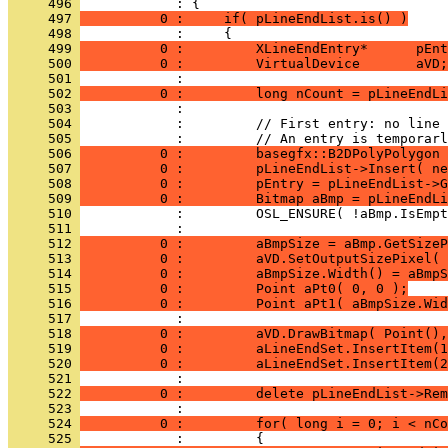
     496 
     497 
          0 :     if( pLineEndList.is() )
     498 
     499 
          0 :         XLineEndEntry*      pEnt
     500 
          0 :         VirtualDevice       aVD;
     501 
     502 
          0 :         long nCount = pLineEndLi
     503 
     504 
     505 
     506 
          0 :         basegfx::B2DPolyPolygon 
     507 
          0 :         pLineEndList->Insert( ne
     508 
          0 :         pEntry = pLineEndList->G
     509 
          0 :         Bitmap aBmp = pLineEndLi
     510 
     511 
     512 
          0 :         aBmpSize = aBmp.GetSizeP
     513 
          0 :         aVD.SetOutputSizePixel( 
     514 
          0 :         aBmpSize.Width() = aBmpS
     515 
          0 :         Point aPt0( 0, 0 );
     516 
          0 :         Point aPt1( aBmpSize.Wid
     517 
     518 
          0 :         aVD.DrawBitmap( Point(),
     519 
          0 :         aLineEndSet.InsertItem(1
     520 
          0 :         aLineEndSet.InsertItem(2
     521 
     522 
          0 :         delete pLineEndList->Rem
     523 
     524 
          0 :         for( long i = 0; i < nCo
     525 