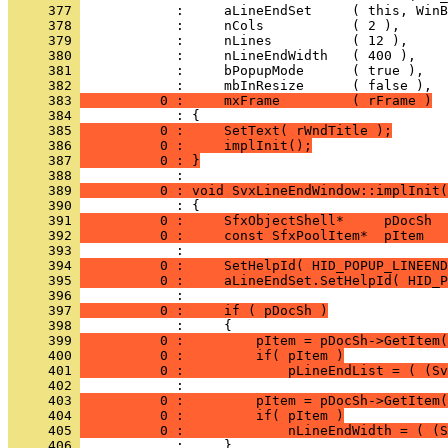
     377 
     378 
     379 
     380 
     381 
     382 
     383 
          0 :     mxFrame         ( rFrame )
     384 
     385 
          0 :     SetText( rWndTitle );
     386 
          0 :     implInit();
     387 
          0 : }
     388 
     389 
          0 : void SvxLineEndWindow::implInit(
     390 
     391 
          0 :     SfxObjectShell*     pDocSh  
     392 
          0 :     const SfxPoolItem*  pItem   
     393 
     394 
          0 :     SetHelpId( HID_POPUP_LINEEND
     395 
          0 :     aLineEndSet.SetHelpId( HID_P
     396 
     397 
          0 :     if ( pDocSh )
     398 
     399 
          0 :         pItem = pDocSh->GetItem(
     400 
          0 :         if( pItem )
     401 
          0 :             pLineEndList = ( (Sv
     402 
     403 
          0 :         pItem = pDocSh->GetItem(
     404 
          0 :         if( pItem )
     405 
          0 :             nLineEndWidth = ( (S
     406 