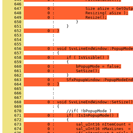
     646 
     647 
          0 :             Size aSize = GetOutp
     648 
          0 :             Resizing( aSize );
     649 
          0 :             Resize();
     650 
     651 
     652 
          0 : }
     653 
     654 
            : 
     655 
     656 
          0 : void SvxLineEndWindow::PopupMode
     657 
     658 
          0 :     if ( IsVisible() )
     659 
     660 
          0 :         bPopupMode = false;
     661 
          0 :         SetSize();
     662 
     663 
          0 :     SfxPopupWindow::PopupModeEnd
     664 
          0 : }
     665 
     666 
            : 
     667 
     668 
          0 : void SvxLineEndWindow::SetSize()
     669 
     670 
     671 
          0 :     if( !IsInPopupMode() )
     672 
     673 
          0 :         sal_uInt16 nItemCount =
     674 
          0 :         sal_uInt16 nMaxLines  = 