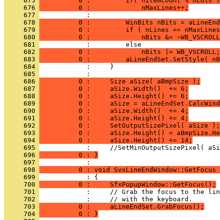
     675 
          0 :         if( nItemCount % nCols )
     676 
          0 :             nMaxLines++;
     677 
     678 
          0 :         WinBits nBits = aLineEnd
     679 
          0 :         if ( nLines == nMaxLines
     680 
          0 :             nBits &= ~WB_VSCROLL
     681 
     682 
          0 :             nBits |= WB_VSCROLL;
     683 
          0 :         aLineEndSet.SetStyle( nB
     684 
     685 
     686 
          0 :     Size aSize( aBmpSize );
     687 
          0 :     aSize.Width()  += 6;
     688 
          0 :     aSize.Height() += 6;
     689 
          0 :     aSize = aLineEndSet.CalcWind
     690 
          0 :     aSize.Width()  += 4;
     691 
          0 :     aSize.Height() += 4;
     692 
          0 :     SetOutputSizePixel( aSize );
     693 
          0 :     aSize.Height() = aBmpSize.He
     694 
          0 :     aSize.Height() += 14;
     695 
     696 
          0 : }
     697 
     698 
          0 : void SvxLineEndWindow::GetFocus 
     699 
     700 
          0 :     SfxPopupWindow::GetFocus();
     701 
     702 
     703 
          0 :     aLineEndSet.GrabFocus();
     704 
          0 : }