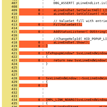
     407 
     408 
     409 
          0 :     aLineEndSet.SetSelectHdl( LI
     410 
          0 :     aLineEndSet.SetColCount( nCo
     411 
     412 
     413 
          0 :     FillValueSet();
     414 
     415 
          0 :     AddStatusListener( OUString(
     416 
     417 
     418 
          0 :     aLineEndSet.Show();
     419 
          0 : }
     420 
     421 
          0 : SfxPopupWindow* SvxLineEndWindow
     422 
     423 
          0 :     return new SvxLineEndWindow(
     424 
     425 
     426 
            : 
     427 
     428 
          0 : SvxLineEndWindow::~SvxLineEndWin
     429 
     430 
          0 : }
     431 
     432 
            : 
     433 
     434 
          0 : IMPL_LINK_NOARG(SvxLineEndWindow
     435 
     436 
          0 :     XLineEndItem*           pLin