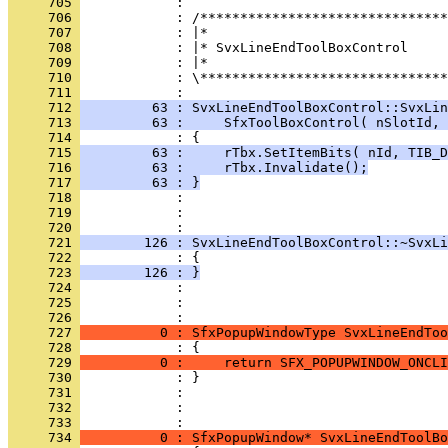
     705 
     706 
     707 
     708 
     709 
     710 
            : \*******************************
     711 
     712 
         63 : SvxLineEndToolBoxControl::SvxLin
     713 
         63 :     SfxToolBoxControl( nSlotId, 
     714 
     715 
         63 :     rTbx.SetItemBits( nId, TIB_
     716 
         63 :     rTbx.Invalidate();
     717 
         63 : }
     718 
     719 
            : 
     720 
     721 
        126 : SvxLineEndToolBoxControl::~SvxLi
     722 
     723 
        126 : }
     724 
     725 
            : 
     726 
     727 
          0 : SfxPopupWindowType SvxLineEndToo
     728 
     729 
          0 :     return SFX_POPUPWINDOW_ONCLI
     730 
     731 
     732 
            : 
     733 
     734 
          0 : SfxPopupWindow* SvxLineEndToolBo