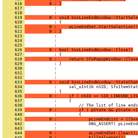
     616 
          0 : }
     617 
            : 
     618 
     619 
          0 : void SvxLineEndWindow::StartSele
     620 
     621 
          0 :     aLineEndSet.StartSelection()
     622 
          0 : }
     623 
     624 
            : 
     625 
     626 
          0 : bool SvxLineEndWindow::Close()
     627 
     628 
          0 :     return SfxPopupWindow::Close
     629 
     630 
     631 
            : 
     632 
     633 
          0 : void SvxLineEndWindow::StateChan
     634 
     635 
     636 
          0 :     if ( nSID == SID_LINEEND_LIS
     637 
     638 
     639 
          0 :         if ( pState && pState->I
     640 
     641 
          0 :             pLineEndList = ((Svx
     642 
     643 
     644 
          0 :             aLineEndSet.Clear();
     645 
          0 :             FillValueSet();