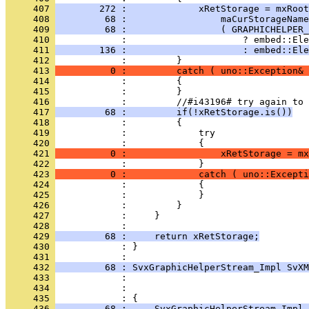
     407 
        272 :             xRetStorage = mxRoot
     408 
         68 :                 maCurStorageName
     409 
         68 :                 ( GRAPHICHELPER_
     410 
     411 
        136 :                     : embed::Ele
     412 
     413 
          0 :         catch ( uno::Exception& 
     414 
     415 
     416 
     417 
         68 :         if(!xRetStorage.is())
     418 
     419 
     420 
     421 
          0 :                 xRetStorage = mx
     422 
     423 
          0 :             catch ( uno::Excepti
     424 
     425 
     426 
     427 
     428 
     429 
         68 :     return xRetStorage;
     430 
            : }
     431 
     432 
         68 : SvxGraphicHelperStream_Impl SvXM
     433 
     434 
     435 
     436 
         68 :     SvxGraphicHelperStream_Impl 