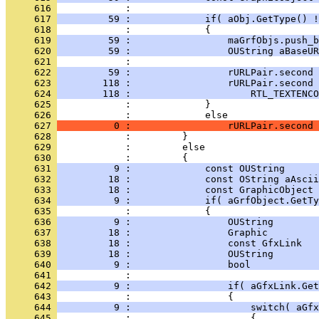
     616 
     617 
         59 :             if( aObj.GetType() !
     618 
     619 
         59 :                 maGrfObjs.push_b
     620 
         59 :                 OUString aBaseUR
     621 
     622 
         59 :                 rURLPair.second 
     623 
        118 :                 rURLPair.second
     624 
        118 :                     RTL_TEXTENCO
     625 
     626 
     627 
          0 :                 rURLPair.second 
     628 
     629 
     630 
     631 
          9 :             const OUString      
     632 
         18 :             const OString aAscii
     633 
         18 :             const GraphicObject 
     634 
          9 :             if( aGrfObject.GetTy
     635 
     636 
          9 :                 OUString        
     637 
         18 :                 Graphic         
     638 
         18 :                 const GfxLink   
     639 
         18 :                 OUString        
     640 
          9 :                 bool            
     641 
     642 
          9 :                 if( aGfxLink.Get
     643 
     644 
          9 :                     switch( aGfx
     645 