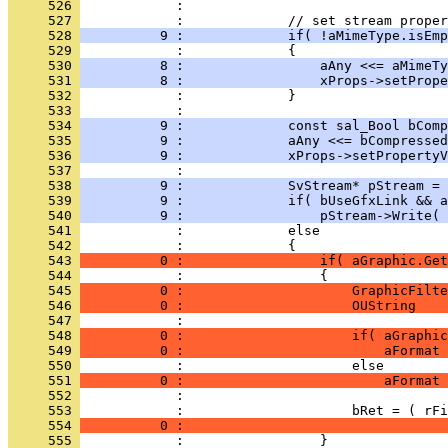
     526 
     527 
     528 
          9 :             if( !aMimeType.isEmp
     529 
     530 
          8 :                 aAny <<= aMimeTy
     531 
          8 :                 xProps->setPrope
     532 
     533 
     534 
          9 :             const sal_Bool bComp
     535 
          9 :             aAny <<= bCompressed
     536 
          9 :             xProps->setPropertyV
     537 
     538 
          9 :             SvStream* pStream = 
     539 
          9 :             if( bUseGfxLink && a
     540 
          9 :                 pStream->Write( 
     541 
     542 
     543 
          0 :                 if( aGraphic.Get
     544 
     545 
          0 :                     GraphicFilte
     546 
          0 :                     OUString    
     547 
     548 
          0 :                     if( aGraphic
     549 
          0 :                         aFormat 
     550 
     551 
          0 :                         aFormat 
     552 
     553 
     554 
          0 :                                 
     555 