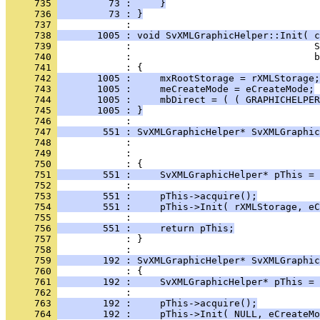
     735 
         73 :     }
     736 
         73 : }
     737 
     738 
       1005 : void SvXMLGraphicHelper::Init( c
     739 
     740 
     741 
     742 
       1005 :     mxRootStorage = rXMLStorage;
     743 
       1005 :     meCreateMode = eCreateMode;
     744 
       1005 :     mbDirect = ( ( GRAPHICHELPER
     745 
       1005 : }
     746 
     747 
        551 : SvXMLGraphicHelper* SvXMLGraphic
     748 
     749 
     750 
     751 
        551 :     SvXMLGraphicHelper* pThis = 
     752 
     753 
        551 :     pThis->acquire();
     754 
        551 :     pThis->Init( rXMLStorage, eC
     755 
     756 
        551 :     return pThis;
     757 
            : }
     758 
     759 
        192 : SvXMLGraphicHelper* SvXMLGraphic
     760 
     761 
        192 :     SvXMLGraphicHelper* pThis = 
     762 
     763 
        192 :     pThis->acquire();
     764 
        192 :     pThis->Init( NULL, eCreateMo