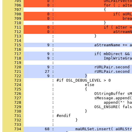
     705 
          0 :                     URLPairVecto
     706 
          0 :                     for ( ; aIte
     707 
     708 
          0 :                         if( aURL
     709 
          0 :                             brea
     710 
     711 
          0 :                     if ( aIter =
     712 
          0 :                         aStreamN
     713 
     714 
     715 
          9 :                 aStreamName += a
     716 
     717 
          9 :                 if( mbDirect && 
     718 
          9 :                     ImplWriteGra
     719 
     720 
          9 :                 rURLPair.second 
     721 
         27 :                 rURLPair.second 
     722 
          9 :             }
     723 
     724 
     725 
     726 
     727 
     728 
     729 
     730 
     731 
     732 
     733 
     734 
         68 :         maURLSet.insert( aURLStr