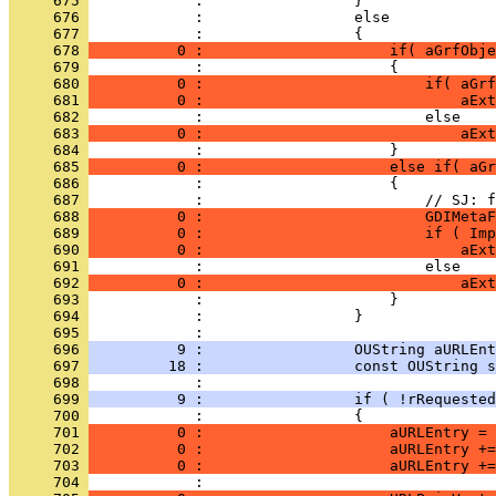
     675 
     676 
     677 
     678 
          0 :                     if( aGrfObje
     679 
     680 
          0 :                         if( aGrf
     681 
          0 :                             aExt
     682 
     683 
          0 :                             aExt
     684 
     685 
          0 :                     else if( aGr
     686 
     687 
     688 
          0 :                         GDIMetaF
     689 
          0 :                         if ( Imp
     690 
          0 :                             aExt
     691 
     692 
          0 :                             aExt
     693 
     694 
     695 
     696 
          9 :                 OUString aURLEnt
     697 
         18 :                 const OUString s
     698 
     699 
          9 :                 if ( !rRequested
     700 
     701 
          0 :                     aURLEntry = 
     702 
          0 :                     aURLEntry +=
     703 
          0 :                     aURLEntry +=
     704 