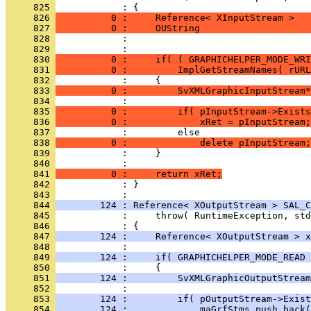
     825 
     826 
          0 :     Reference< XInputStream >   
     827 
          0 :     OUString                    
     828 
     829 
     830 
          0 :     if( ( GRAPHICHELPER_MODE_WRI
     831 
          0 :         ImplGetStreamNames( rURL
     832 
     833 
          0 :         SvXMLGraphicInputStream*
     834 
     835 
          0 :         if( pInputStream->Exists
     836 
          0 :             xRet = pInputStream;
     837 
     838 
          0 :             delete pInputStream;
     839 
     840 
     841 
          0 :     return xRet;
     842 
            : }
     843 
     844 
        124 : Reference< XOutputStream > SAL_C
     845 
     846 
     847 
        124 :     Reference< XOutputStream > x
     848 
     849 
        124 :     if( GRAPHICHELPER_MODE_READ 
     850 
     851 
        124 :         SvXMLGraphicOutputStream
     852 
     853 
        124 :         if( pOutputStream->Exist
     854 
        124 :             maGrfStms.push_back(