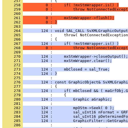
     257 
     258 
          0 :     if( !mxStmWrapper.is() )
     259 
          0 :         throw NotConnectedExcept
     260 
     261 
          0 :     mxStmWrapper->flush();
     262 
          0 : }
     263 
     264 
        124 : void SAL_CALL SvXMLGraphicOutput
     265 
     266 
     267 
        124 :     if( !mxStmWrapper.is() )
     268 
          0 :         throw NotConnectedExcept
     269 
     270 
        124 :     mxStmWrapper->closeOutput();
     271 
        124 :     mxStmWrapper.clear();
     272 
     273 
        124 :     mbClosed = sal_True;
     274 
        124 : }
     275 
     276 
        124 : const GraphicObject& SvXMLGraphi
     277 
     278 
        124 :     if( mbClosed && ( maGrfObj.G
     279 
     280 
        124 :         Graphic aGraphic;
     281 
     282 
        124 :         mpOStm->Seek( 0 );
     283 
        124 :         sal_uInt16 nFormat = GRF
     284 
        124 :         sal_uInt16 pDeterminedFo
     285 
        124 :         GraphicFilter::GetGraphi
     286 