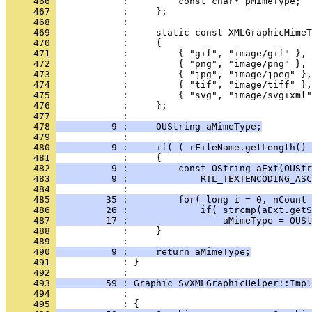
     466 
     467 
     468 
     469 
     470 
     471 
     472 
     473 
     474 
     475 
     476 
     477 
     478 
          9 :     OUString aMimeType;
     479 
     480 
          9 :     if( ( rFileName.getLength() 
     481 
     482 
          9 :         const OString aExt(OUStr
     483 
          9 :             RTL_TEXTENCODING_ASC
     484 
     485 
         35 :         for( long i = 0, nCount 
     486 
         26 :             if( strcmp(aExt.getS
     487 
         17 :                 aMimeType = OUSt
     488 
     489 
     490 
          9 :     return aMimeType;
     491 
            : }
     492 
     493 
         59 : Graphic SvXMLGraphicHelper::Impl
     494 
     495 