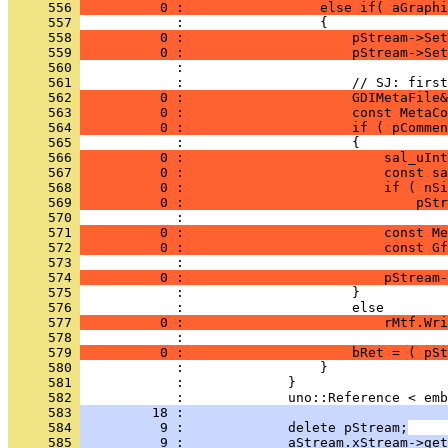
     556 
          0 :                 else if( aGraphi
     557 
     558 
          0 :                     pStream->Set
     559 
          0 :                     pStream->Set
     560 
     561 
     562 
          0 :                     GDIMetaFile&
     563 
          0 :                     const MetaCo
     564 
          0 :                     if ( pCommen
     565 
     566 
          0 :                         sal_uInt
     567 
          0 :                         const sa
     568 
          0 :                         if ( nSi
     569 
          0 :                             pStr
     570 
     571 
          0 :                         const Me
     572 
          0 :                         const Gf
     573 
     574 
          0 :                         pStream-
     575 
     576 
     577 
          0 :                         rMtf.Wri
     578 
     579 
          0 :                     bRet = ( pSt
     580 
     581 
     582 
     583 
         18 :                                 
     584 
          9 :             delete pStream;
     585 
          9 :             aStream.xStream->get