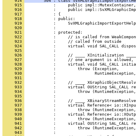
     914 
        504 : class SvXMLGraphicImportExportHe
     915 
     916 
     917 
     918 
     919 
     920 
     921 
     922 
     923 
     924 
     925 
     926 
     927 
     928 
     929 
     930 
     931 
     932 
     933 
     934 
     935 
     936 
     937 
     938 
     939 
     940 
     941 
     942 
     943 