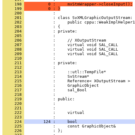
     198 
          0 :     mxStmWrapper->closeInput();
     199 
          0 : }
     200 
     201 
     202 
     203 
     204 
     205 
     206 
     207 
     208 
     209 
     210 
     211 
     212 
     213 
     214 
     215 
     216 
     217 
     218 
     219 
     220 
     221 
     222 
            :     virtual                     
     223 
     224 
        124 :     bool                        
     225 
     226 
            : };