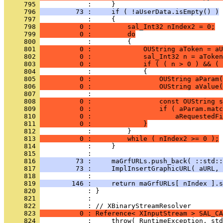
     795 
     796 
         73 :     if ( !aUserData.isEmpty() )
     797 
     798 
          0 :         sal_Int32 nIndex2 = 0;
     799 
          0 :         do
     800 
     801 
          0 :             OUString aToken = aU
     802 
          0 :             sal_Int32 n = aToken
     803 
          0 :             if ( ( n > 0 ) && ( 
     804 
     805 
          0 :                 OUString aParam(
     806 
          0 :                 OUString aValue(
     807 
     808 
          0 :                 const OUString s
     809 
          0 :                 if ( aParam.matc
     810 
          0 :                     aRequestedFi
     811 
          0 :             }
     812 
     813 
          0 :         while ( nIndex2 >= 0 );
     814 
     815 
     816 
         73 :     maGrfURLs.push_back( ::std::
     817 
         73 :     ImplInsertGraphicURL( aURL, 
     818 
     819 
        146 :     return maGrfURLs[ nIndex ].s
     820 
     821 
            : 
     822 
     823 
          0 : Reference< XInputStream > SAL_CA
     824 