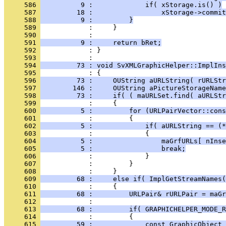
     586 
          9 :             if( xStorage.is() )
     587 
         18 :                 xStorage->commit
     588 
          9 :         }
     589 
     590 
     591 
          9 :     return bRet;
     592 
            : }
     593 
     594 
         73 : void SvXMLGraphicHelper::ImplIns
     595 
     596 
         73 :     OUString aURLString( rURLStr
     597 
        146 :     OUString aPictureStorageName
     598 
         73 :     if( ( maURLSet.find( aURLStr
     599 
     600 
          5 :         for (URLPairVector::cons
     601 
     602 
          5 :             if( aURLString == (*
     603 
     604 
          5 :                 maGrfURLs[ nInse
     605 
          5 :                 break;
     606 
     607 
     608 
     609 
         68 :     else if( ImplGetStreamNames(
     610 
     611 
         68 :         URLPair& rURLPair = maGr
     612 
     613 
         68 :         if( GRAPHICHELPER_MODE_R
     614 
     615 
         59 :             const GraphicObject 