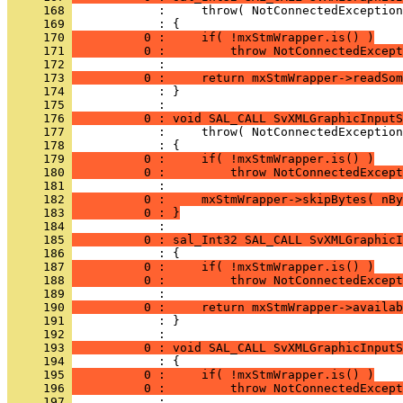
     168 
     169 
     170 
          0 :     if( !mxStmWrapper.is() )
     171 
          0 :         throw NotConnectedExcept
     172 
     173 
          0 :     return mxStmWrapper->readSom
     174 
            : }
     175 
     176 
          0 : void SAL_CALL SvXMLGraphicInputS
     177 
     178 
     179 
          0 :     if( !mxStmWrapper.is() )
     180 
          0 :         throw NotConnectedExcept
     181 
     182 
          0 :     mxStmWrapper->skipBytes( nBy
     183 
          0 : }
     184 
     185 
          0 : sal_Int32 SAL_CALL SvXMLGraphicI
     186 
     187 
          0 :     if( !mxStmWrapper.is() )
     188 
          0 :         throw NotConnectedExcept
     189 
     190 
          0 :     return mxStmWrapper->availab
     191 
            : }
     192 
     193 
          0 : void SAL_CALL SvXMLGraphicInputS
     194 
     195 
          0 :     if( !mxStmWrapper.is() )
     196 
          0 :         throw NotConnectedExcept
     197 