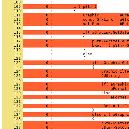
     108 
     109 
          0 :         if( pStm )
     110 
     111 
          0 :             Graphic         aGra
     112 
          0 :             const GfxLink   aGfx
     113 
          0 :             sal_Bool        bRet
     114 
     115 
          0 :             if( aGfxLink.GetData
     116 
     117 
          0 :                 pStm->Write( aGf
     118 
          0 :                 bRet = ( pStm->G
     119 
     120 
     121 
     122 
          0 :                 if( aGraphic.Get
     123 
     124 
          0 :                     GraphicFilte
     125 
          0 :                     OUString    
     126 
     127 
          0 :                     if( aGraphic
     128 
          0 :                         aFormat 
     129 
     130 
          0 :                         aFormat 
     131 
     132 
          0 :                     bRet = ( rFi
     133 
     134 
          0 :                 else if( aGraphi
     135 
     136 
          0 :                     pStm->SetVer
     137 
          0 :                     pStm->SetCom