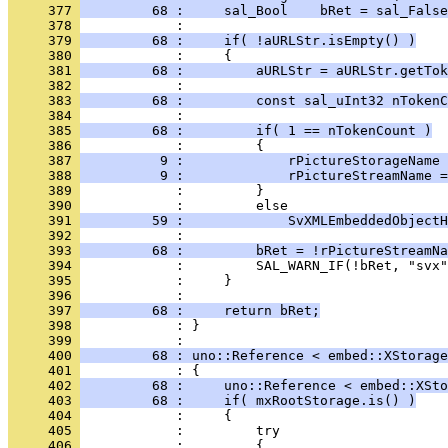
     377 
         68 :     sal_Bool    bRet = sal_False
     378 
     379 
         68 :     if( !aURLStr.isEmpty() )
     380 
     381 
         68 :         aURLStr = aURLStr.getTok
     382 
     383 
         68 :         const sal_uInt32 nTokenC
     384 
     385 
         68 :         if( 1 == nTokenCount )
     386 
     387 
          9 :             rPictureStorageName 
     388 
          9 :             rPictureStreamName =
     389 
     390 
     391 
         59 :             SvXMLEmbeddedObjectH
     392 
     393 
         68 :         bRet = !rPictureStreamNa
     394 
     395 
     396 
     397 
         68 :     return bRet;
     398 
            : }
     399 
     400 
         68 : uno::Reference < embed::XStorage
     401 
     402 
         68 :     uno::Reference < embed::XSto
     403 
         68 :     if( mxRootStorage.is() )
     404 
     405 
     406 