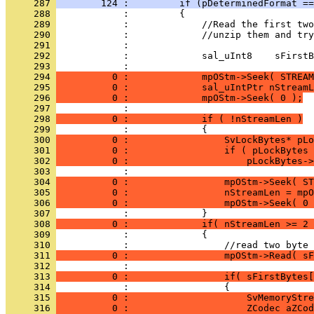
     287 
        124 :         if (pDeterminedFormat ==
     288 
     289 
     290 
     291 
     292 
     293 
     294 
          0 :             mpOStm->Seek( STREAM
     295 
          0 :             sal_uIntPtr nStreamL
     296 
          0 :             mpOStm->Seek( 0 );
     297 
     298 
          0 :             if ( !nStreamLen )
     299 
     300 
          0 :                 SvLockBytes* pLo
     301 
          0 :                 if ( pLockBytes 
     302 
          0 :                     pLockBytes->
     303 
     304 
          0 :                 mpOStm->Seek( ST
     305 
          0 :                 nStreamLen = mpO
     306 
          0 :                 mpOStm->Seek( 0 
     307 
     308 
          0 :             if( nStreamLen >= 2 
     309 
     310 
     311 
          0 :                 mpOStm->Read( sF
     312 
     313 
          0 :                 if( sFirstBytes[
     314 
     315 
          0 :                     SvMemoryStre
     316 
          0 :                     ZCodec aZCod