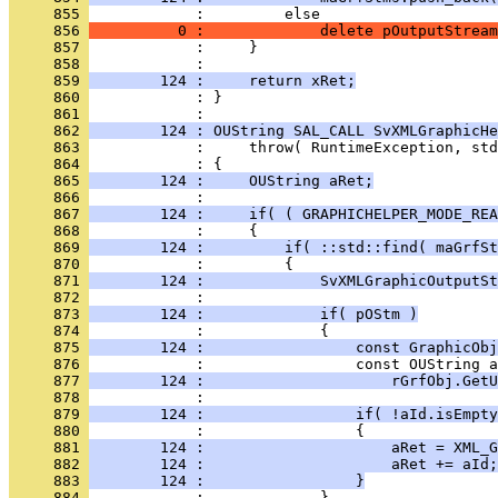
     855 
     856 
          0 :             delete pOutputStream
     857 
     858 
     859 
        124 :     return xRet;
     860 
            : }
     861 
     862 
        124 : OUString SAL_CALL SvXMLGraphicHe
     863 
     864 
     865 
        124 :     OUString aRet;
     866 
     867 
        124 :     if( ( GRAPHICHELPER_MODE_REA
     868 
     869 
        124 :         if( ::std::find( maGrfSt
     870 
     871 
        124 :             SvXMLGraphicOutputSt
     872 
     873 
        124 :             if( pOStm )
     874 
     875 
        124 :                 const GraphicObj
     876 
     877 
        124 :                     rGrfObj.GetU
     878 
     879 
        124 :                 if( !aId.isEmpty
     880 
     881 
        124 :                     aRet = XML_G
     882 
        124 :                     aRet += aId;
     883 
        124 :                 }
     884 