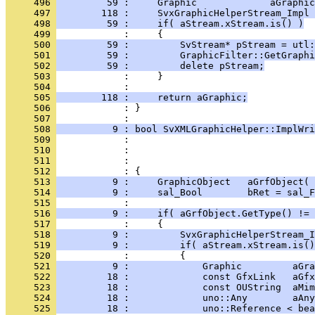
     496 
         59 :     Graphic             aGraphic
     497 
        118 :     SvxGraphicHelperStream_Impl 
     498 
         59 :     if( aStream.xStream.is() )
     499 
     500 
         59 :         SvStream* pStream = utl:
     501 
         59 :         GraphicFilter::GetGraphi
     502 
         59 :         delete pStream;
     503 
     504 
     505 
        118 :     return aGraphic;
     506 
            : }
     507 
     508 
          9 : bool SvXMLGraphicHelper::ImplWri
     509 
     510 
     511 
     512 
     513 
          9 :     GraphicObject   aGrfObject( 
     514 
          9 :     sal_Bool        bRet = sal_F
     515 
     516 
          9 :     if( aGrfObject.GetType() != 
     517 
     518 
          9 :         SvxGraphicHelperStream_I
     519 
          9 :         if( aStream.xStream.is()
     520 
     521 
          9 :             Graphic         aGra
     522 
         18 :             const GfxLink   aGfx
     523 
         18 :             const OUString  aMim
     524 
         18 :             uno::Any        aAny
     525 
         18 :             uno::Reference < bea