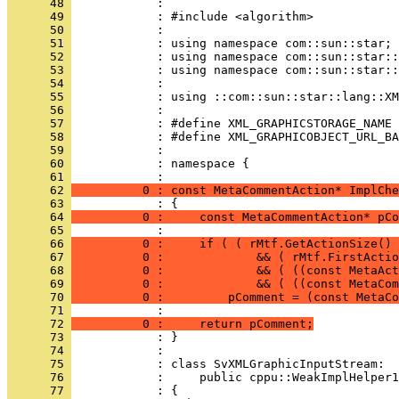
      48 
      49 
      50 
      51 
      52 
      53 
      54 
      55 
      56 
      57 
      58 
      59 
      60 
            : namespace {
      61 
      62 
          0 : const MetaCommentAction* ImplChe
      63 
      64 
          0 :     const MetaCommentAction* pCo
      65 
      66 
          0 :     if ( ( rMtf.GetActionSize() 
      67 
          0 :             && ( rMtf.FirstActio
      68 
          0 :             && ( ((const MetaAct
      69 
          0 :             && ( ((const MetaCom
      70 
          0 :         pComment = (const MetaCo
      71 
      72 
          0 :     return pComment;
      73 
      74 
      75 
      76 
      77 