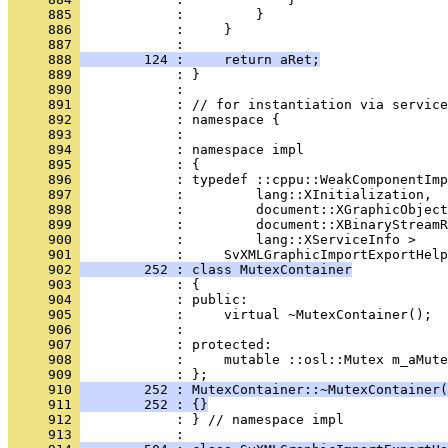
     885 
     886 
     887 
     888 
        124 :     return aRet;
     889 
     890 
     891 
     892 
     893 
     894 
     895 
     896 
     897 
     898 
     899 
     900 
            :         lang::XServiceInfo >
     901 
     902 
        252 : class MutexContainer
     903 
     904 
     905 
     906 
     907 
     908 
            :     mutable ::osl::Mutex m_aMute
     909 
     910 
        252 : MutexContainer::~MutexContainer(
     911 
        252 : {}
     912 
            : } // namespace impl
     913 