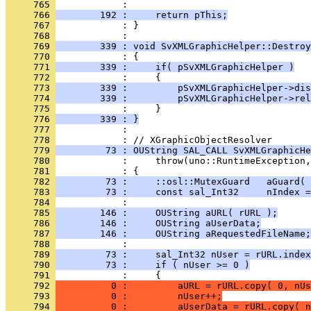
     765 
     766 
        192 :     return pThis;
     767 
            : }
     768 
     769 
        339 : void SvXMLGraphicHelper::Destroy
     770 
     771 
        339 :     if( pSvXMLGraphicHelper )
     772 
     773 
        339 :         pSvXMLGraphicHelper->dis
     774 
        339 :         pSvXMLGraphicHelper->rel
     775 
     776 
        339 : }
     777 
            : 
     778 
     779 
         73 : OUString SAL_CALL SvXMLGraphicHe
     780 
     781 
     782 
         73 :     ::osl::MutexGuard   aGuard( 
     783 
         73 :     const sal_Int32     nIndex =
     784 
     785 
        146 :     OUString aURL( rURL );
     786 
        146 :     OUString aUserData;
     787 
        146 :     OUString aRequestedFileName;
     788 
     789 
         73 :     sal_Int32 nUser = rURL.index
     790 
         73 :     if ( nUser >= 0 )
     791 
     792 
          0 :         aURL = rURL.copy( 0, nUs
     793 
          0 :         nUser++;
     794 
          0 :         aUserData = rURL.copy( n