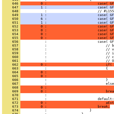
     646 
          0 :                         case( GF
     647 
          1 :                         case( GF
     648 
     649 
          1 :                         case( GF
     650 
          6 :                         case( GF
     651 
          1 :                         case( GF
     652 
          0 :                         case( GF
     653 
          0 :                         case( GF
     654 
          0 :                         case( GF
     655 
          0 :                         case( GF
     656 
     657 
     658 
     659 
     660 
     661 
     662 
          0 :                             if( 
     663 
     664 
          0 :                                 
     665 
          0 :                                 
     666 
     667 
     668 
          0 :                                 
     669 
          0 :                             brea
     670 
     671 
     672 
          0 :                             aExt
     673 
          0 :                         break;
     674 