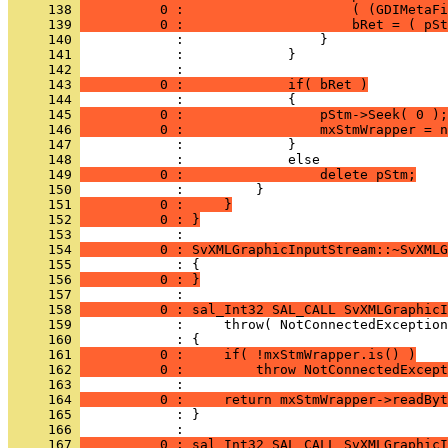
     138 
          0 :                     ( (GDIMetaFi
     139 
          0 :                     bRet = ( pSt
     140 
     141 
     142 
     143 
          0 :             if( bRet )
     144 
     145 
          0 :                 pStm->Seek( 0 );
     146 
          0 :                 mxStmWrapper = n
     147 
     148 
     149 
          0 :                 delete pStm;
     150 
     151 
          0 :     }
     152 
          0 : }
     153 
     154 
          0 : SvXMLGraphicInputStream::~SvXMLG
     155 
     156 
          0 : }
     157 
     158 
          0 : sal_Int32 SAL_CALL SvXMLGraphicI
     159 
     160 
     161 
          0 :     if( !mxStmWrapper.is() )
     162 
          0 :         throw NotConnectedExcept
     163 
     164 
          0 :     return mxStmWrapper->readByt
     165 
            : }
     166 
     167 
          0 : sal_Int32 SAL_CALL SvXMLGraphicI