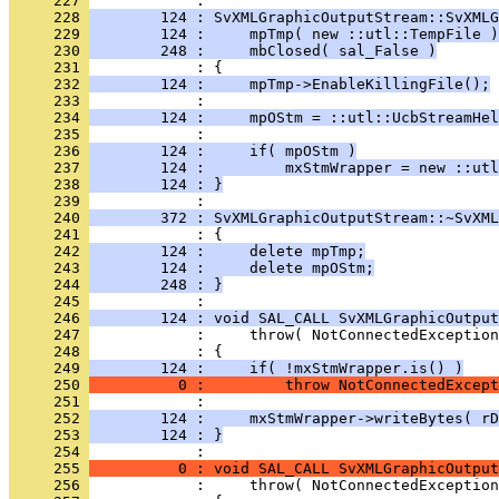
     227 
     228 
        124 : SvXMLGraphicOutputStream::SvXMLG
     229 
        124 :     mpTmp( new ::utl::TempFile )
     230 
        248 :     mbClosed( sal_False )
     231 
     232 
        124 :     mpTmp->EnableKillingFile();
     233 
     234 
        124 :     mpOStm = ::utl::UcbStreamHel
     235 
     236 
        124 :     if( mpOStm )
     237 
        124 :         mxStmWrapper = new ::utl
     238 
        124 : }
     239 
     240 
        372 : SvXMLGraphicOutputStream::~SvXML
     241 
     242 
        124 :     delete mpTmp;
     243 
        124 :     delete mpOStm;
     244 
        248 : }
     245 
     246 
        124 : void SAL_CALL SvXMLGraphicOutput
     247 
     248 
     249 
        124 :     if( !mxStmWrapper.is() )
     250 
          0 :         throw NotConnectedExcept
     251 
     252 
        124 :     mxStmWrapper->writeBytes( rD
     253 
        124 : }
     254 
     255 
          0 : void SAL_CALL SvXMLGraphicOutput
     256 