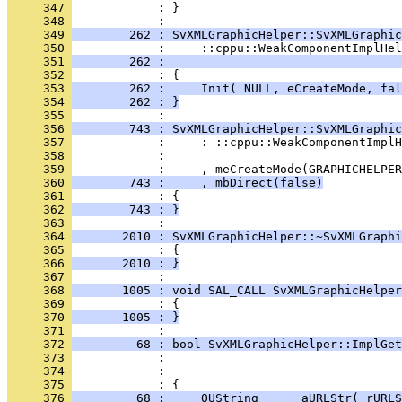
     347 
            : }
     348 
     349 
        262 : SvXMLGraphicHelper::SvXMLGraphic
     350 
     351 
        262 :                                 
     352 
     353 
        262 :     Init( NULL, eCreateMode, fal
     354 
        262 : }
     355 
     356 
        743 : SvXMLGraphicHelper::SvXMLGraphic
     357 
     358 
     359 
     360 
        743 :     , mbDirect(false)
     361 
     362 
        743 : }
     363 
     364 
       2010 : SvXMLGraphicHelper::~SvXMLGraphi
     365 
     366 
       2010 : }
     367 
     368 
       1005 : void SAL_CALL SvXMLGraphicHelper
     369 
     370 
       1005 : }
     371 
     372 
         68 : bool SvXMLGraphicHelper::ImplGet
     373 
     374 
     375 
     376 
         68 :     OUString      aURLStr( rURLS