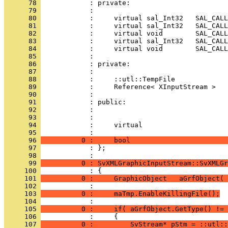
      78 
      79 
      80 
      81 
      82 
      83 
      84 
      85 
      86 
      87 
      88 
      89 
      90 
      91 
      92 
      93 
      94 
            :     virtual                     
      95 
      96 
          0 :     bool                        
      97 
            : };
      98 
      99 
          0 : SvXMLGraphicInputStream::SvXMLGr
     100 
     101 
          0 :     GraphicObject   aGrfObject( 
     102 
     103 
          0 :     maTmp.EnableKillingFile();
     104 
     105 
          0 :     if( aGrfObject.GetType() != 
     106 
     107 
          0 :         SvStream* pStm = ::utl::