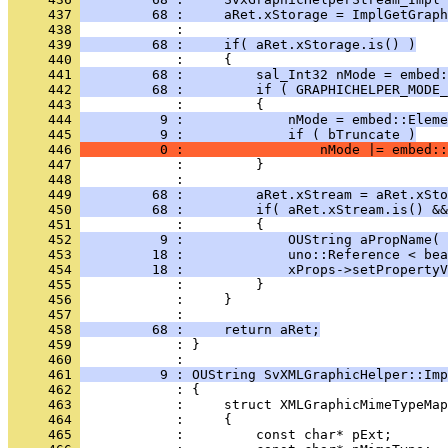
     437 
         68 :     aRet.xStorage = ImplGetGraph
     438 
     439 
         68 :     if( aRet.xStorage.is() )
     440 
     441 
         68 :         sal_Int32 nMode = embed:
     442 
         68 :         if ( GRAPHICHELPER_MODE_
     443 
     444 
          9 :             nMode = embed::Eleme
     445 
          9 :             if ( bTruncate )
     446 
          0 :                 nMode |= embed::
     447 
     448 
     449 
         68 :         aRet.xStream = aRet.xSto
     450 
         68 :         if( aRet.xStream.is() &&
     451 
     452 
          9 :             OUString aPropName( 
     453 
         18 :             uno::Reference < bea
     454 
         18 :             xProps->setPropertyV
     455 
     456 
     457 
     458 
         68 :     return aRet;
     459 
            : }
     460 
     461 
          9 : OUString SvXMLGraphicHelper::Imp
     462 
     463 
     464 
     465 