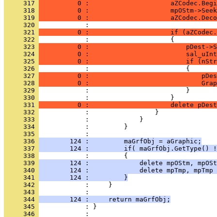
     317 
          0 :                     aZCodec.Begi
     318 
          0 :                     mpOStm->Seek
     319 
          0 :                     aZCodec.Deco
     320 
     321 
          0 :                     if (aZCodec.
     322 
     323 
          0 :                         pDest->S
     324 
          0 :                         sal_uInt
     325 
          0 :                         if (nStr
     326 
     327 
          0 :                             pDes
     328 
          0 :                             Grap
     329 
     330 
     331 
          0 :                     delete pDest
     332 
     333 
     334 
     335 
     336 
        124 :         maGrfObj = aGraphic;
     337 
        124 :         if( maGrfObj.GetType() !
     338 
     339 
        124 :             delete mpOStm, mpOSt
     340 
        124 :             delete mpTmp, mpTmp 
     341 
        124 :         }
     342 
     343 
     344 
        124 :     return maGrfObj;
     345 
     346 