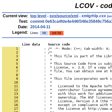
LCOV - cod
Current view:
top level
-
svx/source/xml
- xmlgrhlp.cxx
(so
Test:
commit 0e63ca4fde4e446f346e35849c756a
Date:
2014-04-11
Legend:
Lines:
hit
not hit
          Line data    Source code
       1 
            : /* -*- Mode: C++; tab-width: 4; 
       2 
       3 
       4 
       5 
       6 
       7 
       8 
       9 
      10 
      11 
      12 
      13 
      14 
      15 
      16 
      17 