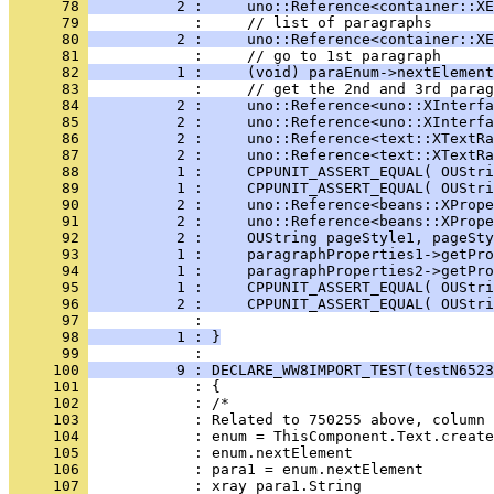
      78 
          2 :     uno::Reference<container::XE
      79 
      80 
          2 :     uno::Reference<container::XE
      81 
      82 
          1 :     (void) paraEnum->nextElement
      83 
      84 
          2 :     uno::Reference<uno::XInterfa
      85 
          2 :     uno::Reference<uno::XInterfa
      86 
          2 :     uno::Reference<text::XTextRa
      87 
          2 :     uno::Reference<text::XTextRa
      88 
          1 :     CPPUNIT_ASSERT_EQUAL( OUStri
      89 
          1 :     CPPUNIT_ASSERT_EQUAL( OUStri
      90 
          2 :     uno::Reference<beans::XPrope
      91 
          2 :     uno::Reference<beans::XPrope
      92 
          2 :     OUString pageStyle1, pageSty
      93 
          1 :     paragraphProperties1->getPro
      94 
          1 :     paragraphProperties2->getPro
      95 
          1 :     CPPUNIT_ASSERT_EQUAL( OUStri
      96 
          2 :     CPPUNIT_ASSERT_EQUAL( OUStri
      97 
      98 
          1 : }
      99 
     100 
          9 : DECLARE_WW8IMPORT_TEST(testN6523
     101 
     102 
     103 
     104 
     105 
     106 
     107 