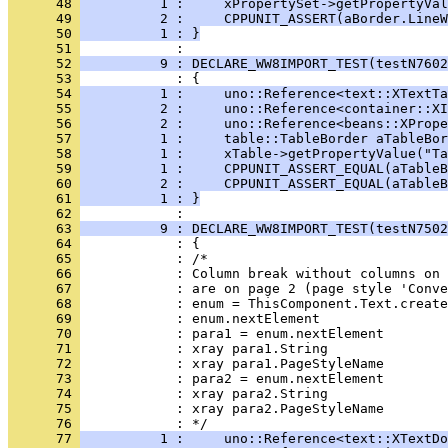
      48 
          1 :     xPropertySet->getPropertyVal
      49 
          2 :     CPPUNIT_ASSERT(aBorder.LineW
      50 
          1 : }
      51 
      52 
          9 : DECLARE_WW8IMPORT_TEST(testN7602
      53 
      54 
          1 :     uno::Reference<text::XTextTa
      55 
          2 :     uno::Reference<container::XI
      56 
          2 :     uno::Reference<beans::XPrope
      57 
          1 :     table::TableBorder aTableBor
      58 
          1 :     xTable->getPropertyValue("Ta
      59 
          1 :     CPPUNIT_ASSERT_EQUAL(aTableB
      60 
          2 :     CPPUNIT_ASSERT_EQUAL(aTableB
      61 
          1 : }
      62 
      63 
          9 : DECLARE_WW8IMPORT_TEST(testN7502
      64 
      65 
      66 
      67 
      68 
      69 
      70 
      71 
      72 
      73 
      74 
      75 
      76 
      77 
          1 :     uno::Reference<text::XTextDo