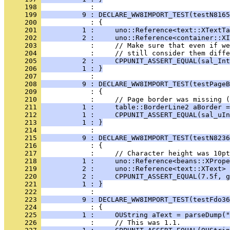
     198 
     199 
          9 : DECLARE_WW8IMPORT_TEST(testN8165
     200 
     201 
          1 :     uno::Reference<text::XTextTa
     202 
          2 :     uno::Reference<container::XI
     203 
     204 
     205 
          2 :     CPPUNIT_ASSERT_EQUAL(sal_Int
     206 
          1 : }
     207 
     208 
          9 : DECLARE_WW8IMPORT_TEST(testPageB
     209 
     210 
     211 
          1 :     table::BorderLine2 aBorder =
     212 
          1 :     CPPUNIT_ASSERT_EQUAL(sal_uIn
     213 
          1 : }
     214 
     215 
          9 : DECLARE_WW8IMPORT_TEST(testN8236
     216 
     217 
     218 
          1 :     uno::Reference<beans::XPrope
     219 
          2 :     uno::Reference<text::XText> 
     220 
          2 :     CPPUNIT_ASSERT_EQUAL(7.5f, g
     221 
          1 : }
     222 
     223 
          9 : DECLARE_WW8IMPORT_TEST(testFdo36
     224 
     225 
          1 :     OUString aText = parseDump("
     226 