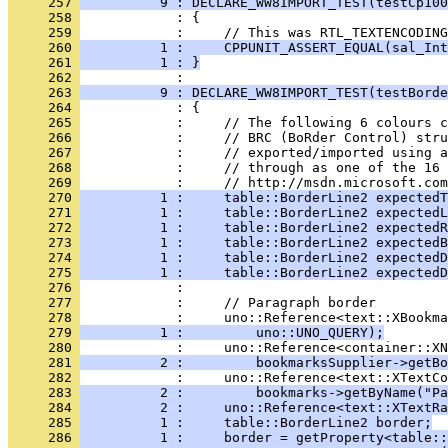
     257 
          9 : DECLARE_WW8IMPORT_TEST(testCp100
     258 
     259 
     260 
          1 :     CPPUNIT_ASSERT_EQUAL(sal_Int
     261 
          1 : }
     262 
     263 
          9 : DECLARE_WW8IMPORT_TEST(testBorde
     264 
     265 
     266 
     267 
     268 
     269 
     270 
          1 :     table::BorderLine2 expectedT
     271 
          1 :     table::BorderLine2 expectedL
     272 
          1 :     table::BorderLine2 expectedR
     273 
          1 :     table::BorderLine2 expectedB
     274 
          1 :     table::BorderLine2 expectedD
     275 
          1 :     table::BorderLine2 expectedD
     276 
     277 
     278 
     279 
          1 :         uno::UNO_QUERY);
     280 
     281 
          2 :         bookmarksSupplier->getBo
     282 
     283 
          2 :         bookmarks->getByName("Pa
     284 
          2 :     uno::Reference<text::XTextRa
     285 
          1 :     table::BorderLine2 border;
     286 
          1 :     border = getProperty<table::