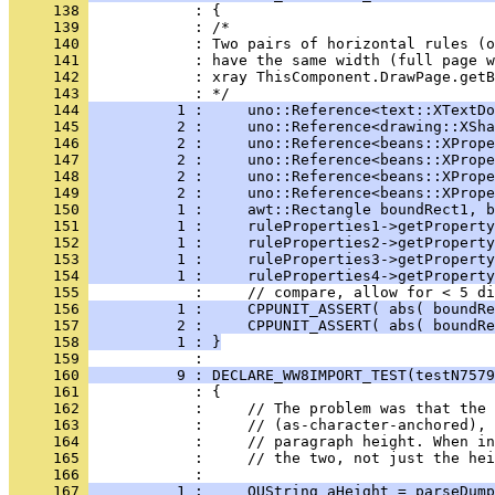
     138 
     139 
     140 
     141 
     142 
     143 
     144 
          1 :     uno::Reference<text::XTextDo
     145 
          2 :     uno::Reference<drawing::XSha
     146 
          2 :     uno::Reference<beans::XPrope
     147 
          2 :     uno::Reference<beans::XPrope
     148 
          2 :     uno::Reference<beans::XPrope
     149 
          2 :     uno::Reference<beans::XPrope
     150 
          1 :     awt::Rectangle boundRect1, b
     151 
          1 :     ruleProperties1->getProperty
     152 
          1 :     ruleProperties2->getProperty
     153 
          1 :     ruleProperties3->getProperty
     154 
          1 :     ruleProperties4->getProperty
     155 
     156 
          1 :     CPPUNIT_ASSERT( abs( boundRe
     157 
          2 :     CPPUNIT_ASSERT( abs( boundRe
     158 
          1 : }
     159 
     160 
          9 : DECLARE_WW8IMPORT_TEST(testN7579
     161 
     162 
     163 
     164 
     165 
     166 
     167 
          1 :     OUString aHeight = parseDump