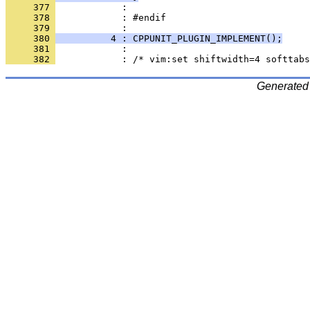
     377 
     378 
            : #endif
     379 
     380 
          4 : CPPUNIT_PLUGIN_IMPLEMENT();
     381 
     382 
Generated