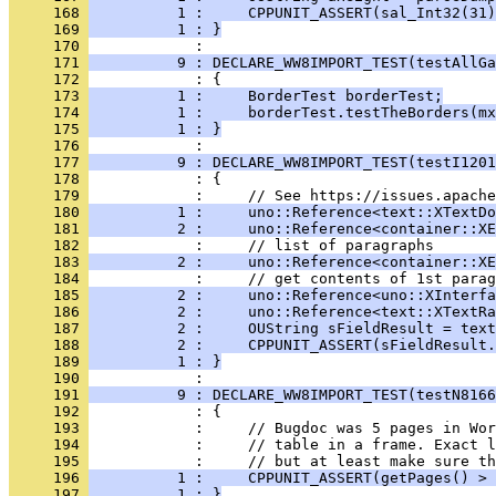
     168 
          1 :     CPPUNIT_ASSERT(sal_Int32(31)
     169 
          1 : }
     170 
     171 
          9 : DECLARE_WW8IMPORT_TEST(testAllGa
     172 
     173 
          1 :     BorderTest borderTest;
     174 
          1 :     borderTest.testTheBorders(mx
     175 
          1 : }
     176 
     177 
          9 : DECLARE_WW8IMPORT_TEST(testI1201
     178 
     179 
     180 
          1 :     uno::Reference<text::XTextDo
     181 
          2 :     uno::Reference<container::XE
     182 
     183 
          2 :     uno::Reference<container::XE
     184 
     185 
          2 :     uno::Reference<uno::XInterfa
     186 
          2 :     uno::Reference<text::XTextRa
     187 
          2 :     OUString sFieldResult = text
     188 
          2 :     CPPUNIT_ASSERT(sFieldResult.
     189 
          1 : }
     190 
     191 
          9 : DECLARE_WW8IMPORT_TEST(testN8166
     192 
     193 
     194 
     195 
     196 
          1 :     CPPUNIT_ASSERT(getPages() > 
     197 
          1 : }