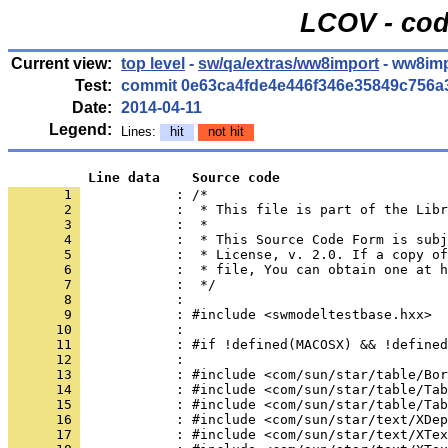
LCOV - cod
Current view:
top level
-
sw/qa/extras/ww8import
- ww8imp
Test:
commit 0e63ca4fde4e446f346e35849c756a
Date:
2014-04-11
Legend:
Lines:
hit
not hit
          Line data    Source code
       1 
            : /*
       2 
       3 
       4 
       5 
       6 
       7 
       8 
       9 
      10 
      11 
      12 
      13 
      14 
      15 
      16 
      17 