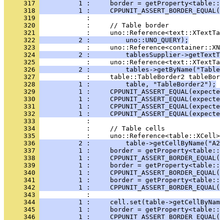
     317 
          1 :     border = getProperty<table::
     318 
          1 :     CPPUNIT_ASSERT_BORDER_EQUAL(
     319 
     320 
     321 
     322 
          2 :         uno::UNO_QUERY);
     323 
     324 
          2 :         tablesSupplier->getTextT
     325 
     326 
          2 :         tables->getByName("Table
     327 
     328 
          1 :         table, "TableBorder2");
     329 
          1 :     CPPUNIT_ASSERT_EQUAL(expecte
     330 
          1 :     CPPUNIT_ASSERT_EQUAL(expecte
     331 
          1 :     CPPUNIT_ASSERT_EQUAL(expecte
     332 
          1 :     CPPUNIT_ASSERT_EQUAL(expecte
     333 
     334 
     335 
     336 
          2 :         table->getCellByName("A2
     337 
          1 :     border = getProperty<table::
     338 
          1 :     CPPUNIT_ASSERT_BORDER_EQUAL(
     339 
          1 :     border = getProperty<table::
     340 
          1 :     CPPUNIT_ASSERT_BORDER_EQUAL(
     341 
          1 :     border = getProperty<table::
     342 
          1 :     CPPUNIT_ASSERT_BORDER_EQUAL(
     343 
     344 
          1 :     cell.set(table->getCellByNam
     345 
          1 :     border = getProperty<table::
     346 
          1 :     CPPUNIT_ASSERT_BORDER_EQUAL(