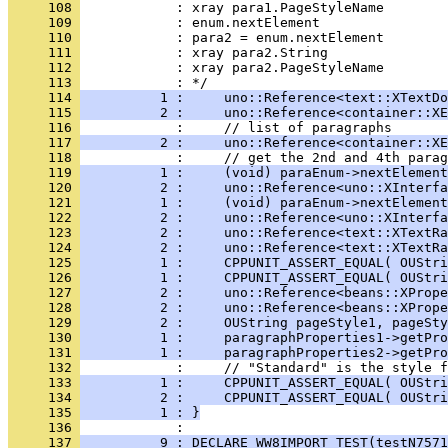
     108 
     109 
     110 
     111 
     112 
     113 
     114 
          1 :     uno::Reference<text::XTextDo
     115 
          2 :     uno::Reference<container::XE
     116 
     117 
          2 :     uno::Reference<container::XE
     118 
     119 
          1 :     (void) paraEnum->nextElement
     120 
          2 :     uno::Reference<uno::XInterfa
     121 
          1 :     (void) paraEnum->nextElement
     122 
          2 :     uno::Reference<uno::XInterfa
     123 
          2 :     uno::Reference<text::XTextRa
     124 
          2 :     uno::Reference<text::XTextRa
     125 
          1 :     CPPUNIT_ASSERT_EQUAL( OUStri
     126 
          1 :     CPPUNIT_ASSERT_EQUAL( OUStri
     127 
          2 :     uno::Reference<beans::XPrope
     128 
          2 :     uno::Reference<beans::XPrope
     129 
          2 :     OUString pageStyle1, pageSty
     130 
          1 :     paragraphProperties1->getPro
     131 
          1 :     paragraphProperties2->getPro
     132 
     133 
          1 :     CPPUNIT_ASSERT_EQUAL( OUStri
     134 
          2 :     CPPUNIT_ASSERT_EQUAL( OUStri
     135 
          1 : }
     136 
     137 
          9 : DECLARE_WW8IMPORT_TEST(testN7571