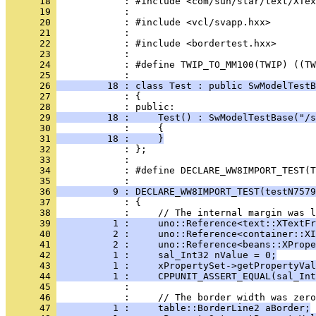
      18 
      19 
      20 
      21 
      22 
      23 
      24 
            : #define TWIP_TO_MM100(TWIP) ((TW
      25 
      26 
         18 : class Test : public SwModelTestB
      27 
            : {
      28 
      29 
         18 :     Test() : SwModelTestBase("/s
      30 
      31 
         18 :     }
      32 
      33 
      34 
            : #define DECLARE_WW8IMPORT_TEST(T
      35 
      36 
          9 : DECLARE_WW8IMPORT_TEST(testN7579
      37 
      38 
      39 
          1 :     uno::Reference<text::XTextFr
      40 
          2 :     uno::Reference<container::XI
      41 
          2 :     uno::Reference<beans::XPrope
      42 
          1 :     sal_Int32 nValue = 0;
      43 
          1 :     xPropertySet->getPropertyVal
      44 
          1 :     CPPUNIT_ASSERT_EQUAL(sal_Int
      45 
      46 
      47 
          1 :     table::BorderLine2 aBorder;