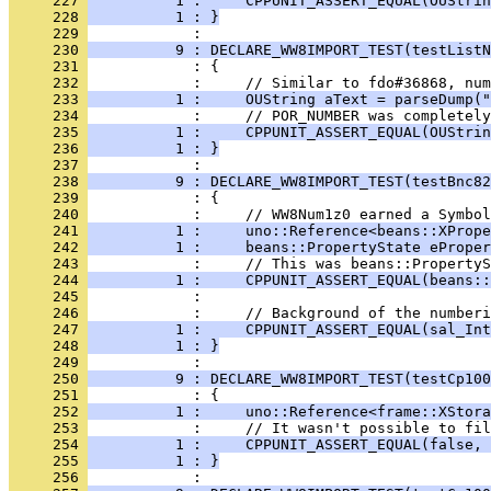
     227 
          1 :     CPPUNIT_ASSERT_EQUAL(OUStrin
     228 
          1 : }
     229 
     230 
          9 : DECLARE_WW8IMPORT_TEST(testListN
     231 
     232 
     233 
          1 :     OUString aText = parseDump("
     234 
     235 
          1 :     CPPUNIT_ASSERT_EQUAL(OUStrin
     236 
          1 : }
     237 
     238 
          9 : DECLARE_WW8IMPORT_TEST(testBnc82
     239 
     240 
     241 
          1 :     uno::Reference<beans::XPrope
     242 
          1 :     beans::PropertyState eProper
     243 
     244 
          1 :     CPPUNIT_ASSERT_EQUAL(beans::
     245 
     246 
     247 
          1 :     CPPUNIT_ASSERT_EQUAL(sal_Int
     248 
          1 : }
     249 
     250 
          9 : DECLARE_WW8IMPORT_TEST(testCp100
     251 
     252 
          1 :     uno::Reference<frame::XStora
     253 
     254 
          1 :     CPPUNIT_ASSERT_EQUAL(false, 
     255 
          1 : }
     256 