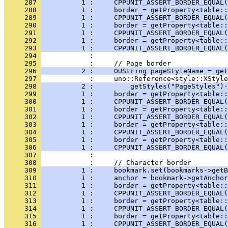
     287 
          1 :     CPPUNIT_ASSERT_BORDER_EQUAL(
     288 
          1 :     border = getProperty<table::
     289 
          1 :     CPPUNIT_ASSERT_BORDER_EQUAL(
     290 
          1 :     border = getProperty<table::
     291 
          1 :     CPPUNIT_ASSERT_BORDER_EQUAL(
     292 
          1 :     border = getProperty<table::
     293 
          1 :     CPPUNIT_ASSERT_BORDER_EQUAL(
     294 
     295 
     296 
          2 :     OUString pageStyleName = get
     297 
     298 
          2 :         getStyles("PageStyles")-
     299 
          1 :     border = getProperty<table::
     300 
          1 :     CPPUNIT_ASSERT_BORDER_EQUAL(
     301 
          1 :     border = getProperty<table::
     302 
          1 :     CPPUNIT_ASSERT_BORDER_EQUAL(
     303 
          1 :     border = getProperty<table::
     304 
          1 :     CPPUNIT_ASSERT_BORDER_EQUAL(
     305 
          1 :     border = getProperty<table:
     306 
          1 :     CPPUNIT_ASSERT_BORDER_EQUAL(
     307 
     308 
     309 
          1 :     bookmark.set(bookmarks->getB
     310 
          1 :     anchor = bookmark->getAnchor
     311 
          1 :     border = getProperty<table::
     312 
          1 :     CPPUNIT_ASSERT_BORDER_EQUAL(
     313 
          1 :     border = getProperty<table::
     314 
          1 :     CPPUNIT_ASSERT_BORDER_EQUAL(
     315 
          1 :     border = getProperty<table:
     316 
          1 :     CPPUNIT_ASSERT_BORDER_EQUAL(