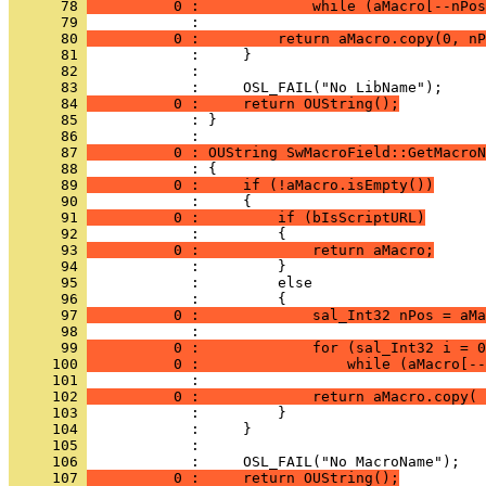
      78 
          0 :             while (aMacro[--nPos
      79 
      80 
          0 :         return aMacro.copy(0, nP
      81 
      82 
      83 
      84 
          0 :     return OUString();
      85 
            : }
      86 
      87 
          0 : OUString SwMacroField::GetMacroN
      88 
      89 
          0 :     if (!aMacro.isEmpty())
      90 
      91 
          0 :         if (bIsScriptURL)
      92 
      93 
          0 :             return aMacro;
      94 
      95 
      96 
      97 
          0 :             sal_Int32 nPos = aMa
      98 
      99 
          0 :             for (sal_Int32 i = 0
     100 
          0 :                 while (aMacro[--
     101 
     102 
          0 :             return aMacro.copy( 
     103 
     104 
     105 
     106 
     107 
          0 :     return OUString();