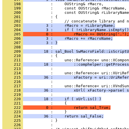
     198 
     199 
     200 
     201 
     202 
     203 
          3 :     rMacro = rLibraryName;
     204 
          3 :     if ( !rLibraryName.isEmpty()
     205 
          0 :         rMacro += OUString('.');
     206 
          3 :     rMacro += rMacroName;
     207 
          3 : }
     208 
     209 
         18 : sal_Bool SwMacroField::isScriptU
     210 
     211 
     212 
         18 :         ::comphelper::getProcess
     213 
     214 
     215 
         36 :         xFactory = uri::UriRefer
     216 
     217 
     218 
         36 :         xUrl( xFactory->parse( s
     219 
     220 
         18 :     if ( xUrl.is() )
     221 
     222 
          0 :         return sal_True;
     223 
     224 
         36 :     return sal_False;
     225 
     226 