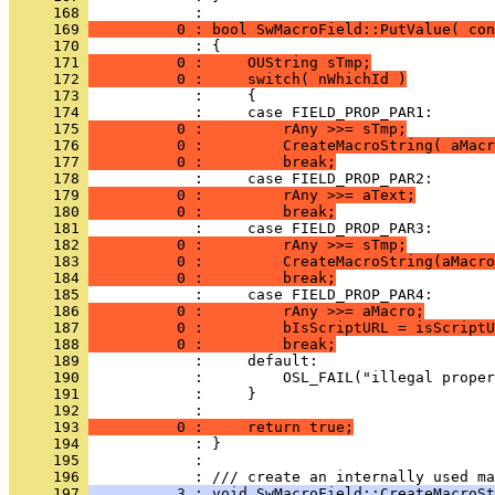
     168 
     169 
          0 : bool SwMacroField::PutValue( co
     170 
     171 
          0 :     OUString sTmp;
     172 
          0 :     switch( nWhichId )
     173 
     174 
     175 
          0 :         rAny >>= sTmp;
     176 
          0 :         CreateMacroString( aMacr
     177 
          0 :         break;
     178 
     179 
          0 :         rAny >>= aText;
     180 
          0 :         break;
     181 
     182 
          0 :         rAny >>= sTmp;
     183 
          0 :         CreateMacroString(aMacro
     184 
          0 :         break;
     185 
     186 
          0 :         rAny >>= aMacro;
     187 
          0 :         bIsScriptURL = isScriptU
     188 
          0 :         break;
     189 
     190 
     191 
     192 
     193 
          0 :     return true;
     194 
     195 
            : 
     196 
     197 
          3 : void SwMacroField::CreateMacroSt