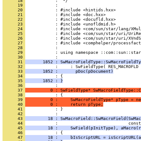
      18 
      19 
      20 
      21 
      22 
      23 
      24 
      25 
      26 
      27 
      28 
      29 
            : using namespace ::com::sun::star
      30 
      31 
       1852 : SwMacroFieldType::SwMacroFieldTy
      32 
      33 
       1852 :       pDoc(pDocument)
      34 
      35 
       1852 : }
      36 
      37 
          0 : SwFieldType* SwMacroFieldType::C
      38 
      39 
          0 :     SwMacroFieldType* pType = ne
      40 
          0 :     return pType;
      41 
            : }
      42 
      43 
         18 : SwMacroField::SwMacroField(SwMac
      44 
      45 
         18 :     SwField(pInitType), aMacro(r
      46 
      47 
         18 :     bIsScriptURL = isScriptURL(a