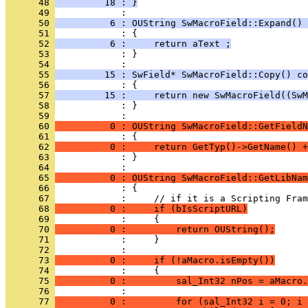
      48 
         18 : }
      49 
      50 
          6 : OUString SwMacroField::Expand() 
      51 
      52 
          6 :     return aText ;
      53 
            : }
      54 
      55 
         15 : SwField* SwMacroField::Copy() co
      56 
      57 
         15 :     return new SwMacroField((Sw
      58 
            : }
      59 
      60 
          0 : OUString SwMacroField::GetFieldN
      61 
      62 
          0 :     return GetTyp()->GetName() +
      63 
            : }
      64 
      65 
          0 : OUString SwMacroField::GetLibNam
      66 
      67 
      68 
          0 :     if (bIsScriptURL)
      69 
      70 
          0 :         return OUString();
      71 
      72 
      73 
          0 :     if (!aMacro.isEmpty())
      74 
      75 
          0 :         sal_Int32 nPos = aMacro.
      76 
      77 
          0 :         for (sal_Int32 i = 0; i 