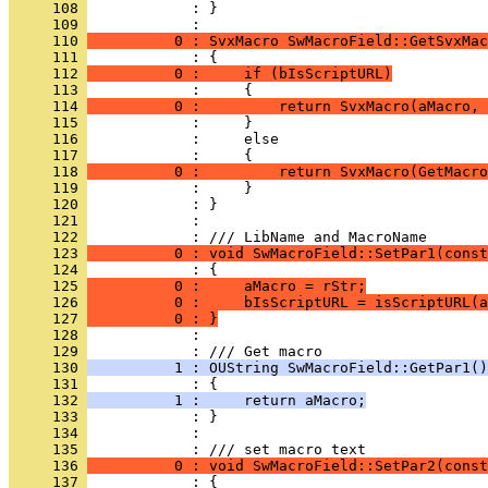
     108 
            : }
     109 
     110 
          0 : SvxMacro SwMacroField::GetSvxMac
     111 
     112 
          0 :     if (bIsScriptURL)
     113 
     114 
          0 :         return SvxMacro(aMacro, 
     115 
     116 
     117 
     118 
          0 :         return SvxMacro(GetMacro
     119 
     120 
     121 
            : 
     122 
     123 
          0 : void SwMacroField::SetPar1(const
     124 
     125 
          0 :     aMacro = rStr;
     126 
          0 :     bIsScriptURL = isScriptURL(a
     127 
          0 : }
     128 
            : 
     129 
     130 
          1 : OUString SwMacroField::GetPar1()
     131 
     132 
          1 :     return aMacro;
     133 
     134 
            : 
     135 
     136 
          0 : void SwMacroField::SetPar2(const
     137 