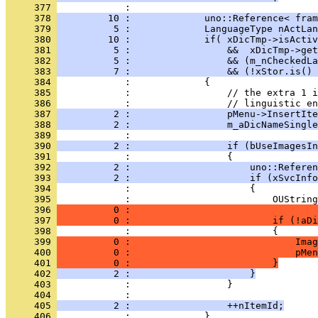
     377 
     378 
         10 :             uno::Reference< fram
     379 
          5 :             LanguageType nActLan
     380 
         10 :             if( xDicTmp->isActiv
     381 
          5 :                 &&  xDicTmp->get
     382 
          5 :                 && (m_nCheckedLa
     383 
          7 :                 && (!xStor.is() 
     384 
     385 
     386 
     387 
          2 :                 pMenu->InsertIte
     388 
          2 :                 m_aDicNameSingle
     389 
     390 
          2 :                 if (bUseImagesIn
     391 
     392 
          2 :                     uno::Referen
     393 
          2 :                     if (xSvcInfo
     394 
     395 
     396 
          0 :                                 
     397 
          0 :                         if (!aDi
     398 
     399 
          0 :                             Imag
     400 
          0 :                             pMen
     401 
          0 :                         }
     402 
          2 :                     }
     403 
     404 
     405 
          2 :                 ++nItemId;
     406 