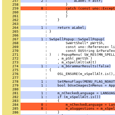
     257 
          2 :             aLabel = aStr;
     258 
     259 
          0 :         catch (const uno::Except
     260 
     261 
     262 
     263 
     264 
          1 :     return aLabel;
     265 
            : }
     266 
     267 
          1 : SwSpellPopup::SwSpellPopup(
     268 
     269 
     270 
     271 
     272 
     273 
     274 
          1 :     , m_bGrammarResults(false)
     275 
     276 
     277 
     278 
          1 :     SetMenuFlags(MENU_FLAG_NOAUT
     279 
          1 :     bool bUseImagesInMenus = App
     280 
     281 
          1 :     m_nCheckedLanguage = LANGUAG
     282 
          1 :     if (m_xSpellAlt.is())
     283 
     284 
          0 :         m_nCheckedLanguage = Lan
     285 
          0 :         m_aSuggestions = m_xSpel
     286 