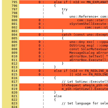
     795 
          0 :     else if ( nId == MN_EXPLANAT
     796 
     797 
     798 
     799 
     800 
          0 :                 com::sun::star::
     801 
          0 :             xSystemShellExecute-
     802 
          0 :                     com::sun::st
     803 
     804 
          0 :         catch (const uno::Except
     805 
     806 
          0 :             uno::Any exc( ::cppu
     807 
          0 :             OUString msg( ::comp
     808 
          0 :             const SolarMutexGuar
     809 
          0 :             MessageDialog aError
     810 
          0 :             aErrorBox.SetText( "
     811 
          0 :             aErrorBox.Execute();
     812 
     813 
     814 
          0 :     else if (nId == FN_REDLINE_A
     815 
          0 :             || nId == FN_REDLINE
     816 
     817 
     818 
          0 :         SfxRequest aReq(m_pSh->G
     819 
          0 :         m_pSh->GetView().Execute
     820 
     821 
     822 
     823 
     824 