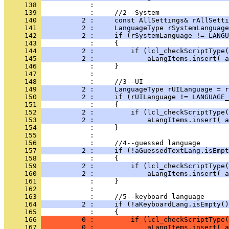
     138 
     139 
     140 
          2 :     const AllSettings& rAllSetti
     141 
          2 :     LanguageType rSystemLanguage
     142 
          2 :     if (rSystemLanguage != LANGU
     143 
     144 
          2 :         if (lcl_checkScriptType(
     145 
          2 :             aLangItems.insert( a
     146 
     147 
     148 
     149 
          2 :     LanguageType rUILanguage = r
     150 
          2 :     if (rUILanguage != LANGUAGE_
     151 
     152 
          2 :         if (lcl_checkScriptType(
     153 
          2 :             aLangItems.insert( a
     154 
     155 
     156 
     157 
          2 :     if (!aGuessedTextLang.isEmpt
     158 
     159 
          2 :         if (lcl_checkScriptType(
     160 
          2 :             aLangItems.insert( a
     161 
     162 
     163 
     164 
          2 :     if (!aKeyboardLang.isEmpty()
     165 
     166 
          0 :         if (lcl_checkScriptType(
     167 
          0 :             aLangItems.insert( a