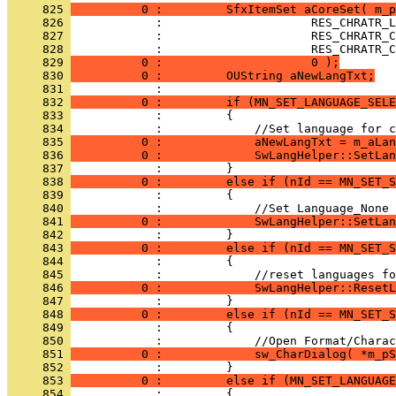
     825 
          0 :         SfxItemSet aCoreSet( m_p
     826 
     827 
     828 
     829 
          0 :                     0 );
     830 
          0 :         OUString aNewLangTxt;
     831 
     832 
          0 :         if (MN_SET_LANGUAGE_SELE
     833 
     834 
     835 
          0 :             aNewLangTxt = m_aLan
     836 
          0 :             SwLangHelper::SetLan
     837 
     838 
          0 :         else if (nId == MN_SET_S
     839 
     840 
     841 
          0 :             SwLangHelper::SetLan
     842 
     843 
          0 :         else if (nId == MN_SET_S
     844 
     845 
     846 
          0 :             SwLangHelper::ResetL
     847 
     848 
          0 :         else if (nId == MN_SET_S
     849 
     850 
     851 
          0 :             sw_CharDialog( *m_pS
     852 
     853 
          0 :         else if (MN_SET_LANGUAGE
     854 