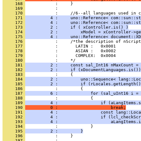
     168 
     169 
     170 
     171 
          4 :     uno::Reference< com::sun::st
     172 
          4 :     uno::Reference< com::sun::st
     173 
          2 :     if ( xController.is() )
     174 
          2 :         xModel = xController->ge
     175 
          4 :     uno::Reference< document::XD
     176 
     177 
     178 
     179 
     180 
     181 
          2 :     const sal_Int16 nMaxCount = 
     182 
          2 :     if (xDocumentLanguages.is())
     183 
     184 
          2 :         uno::Sequence< lang::Loc
     185 
          2 :         if (rLocales.getLength()
     186 
     187 
          6 :             for (sal_uInt16 i = 
     188 
     189 
          4 :                 if (aLangItems.s
     190 
          0 :                     break;
     191 
          4 :                 const lang::Loca
     192 
          4 :                 if (lcl_checkScr
     193 
          4 :                     aLangItems.i
     194 
     195 
          2 :         }
     196 
     197 