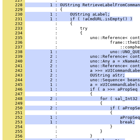
     227 
     228 
          1 : OUString RetrieveLabelFromComman
     229 
     230 
          1 :     OUString aLabel;
     231 
          1 :     if ( !aCmdURL.isEmpty() )
     232 
     233 
     234 
     235 
     236 
     237 
     238 
          1 :                     uno::UNO_QUE
     239 
          2 :             uno::Reference< cont
     240 
          2 :             uno::Any a = xNameAc
     241 
          2 :             uno::Reference< cont
     242 
          1 :             a >>= xUICommandLabe
     243 
          2 :             OUString aStr;
     244 
          2 :             uno::Sequence< beans
     245 
          1 :             a = xUICommandLabels
     246 
          1 :             if ( a >>= aPropSeq 
     247 
     248 
          2 :                 for ( sal_Int32 
     249 
     250 
          2 :                     if ( aPropSe
     251 
     252 
          1 :                         aPropSeq
     253 
          1 :                         break;
     254 
     255 
     256 