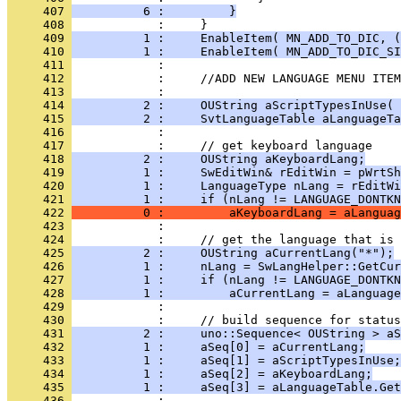
     407 
          6 :         }
     408 
     409 
          1 :     EnableItem( MN_ADD_TO_DIC, (
     410 
          1 :     EnableItem( MN_ADD_TO_DIC_SI
     411 
     412 
     413 
     414 
          2 :     OUString aScriptTypesInUse( 
     415 
          2 :     SvtLanguageTable aLanguageTa
     416 
     417 
     418 
          2 :     OUString aKeyboardLang;
     419 
          1 :     SwEditWin& rEditWin = pWrtSh
     420 
          1 :     LanguageType nLang = rEditWi
     421 
          1 :     if (nLang != LANGUAGE_DONTKN
     422 
          0 :         aKeyboardLang = aLanguag
     423 
     424 
     425 
          2 :     OUString aCurrentLang("*");
     426 
          1 :     nLang = SwLangHelper::GetCur
     427 
          1 :     if (nLang != LANGUAGE_DONTKN
     428 
          1 :         aCurrentLang = aLanguage
     429 
     430 
     431 
          2 :     uno::Sequence< OUString > aS
     432 
          1 :     aSeq[0] = aCurrentLang;
     433 
          1 :     aSeq[1] = aScriptTypesInUse;
     434 
          1 :     aSeq[2] = aKeyboardLang;
     435 
          1 :     aSeq[3] = aLanguageTable.Get
     436 