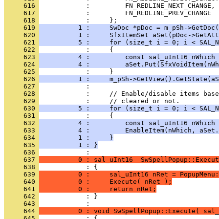
     616 
     617 
     618 
     619 
          1 :     SwDoc *pDoc = m_pSh->GetDoc(
     620 
          1 :     SfxItemSet aSet(pDoc->GetAtt
     621 
          5 :     for (size_t i = 0; i < SAL_N
     622 
     623 
          4 :         const sal_uInt16 nWhich 
     624 
          4 :         aSet.Put(SfxVoidItem(nWh
     625 
     626 
          1 :     m_pSh->GetView().GetState(aS
     627 
     628 
     629 
     630 
          5 :     for (size_t i = 0; i < SAL_N
     631 
     632 
          4 :         const sal_uInt16 nWhich 
     633 
          4 :         EnableItem(nWhich, aSet.
     634 
          1 :     }
     635 
          1 : }
     636 
     637 
          0 : sal_uInt16  SwSpellPopup::Execut
     638 
     639 
          0 :     sal_uInt16 nRet = PopupMenu:
     640 
          0 :     Execute( nRet );
     641 
          0 :     return nRet;
     642 
            : }
     643 
     644 
          0 : void SwSpellPopup::Execute( sal_
     645 