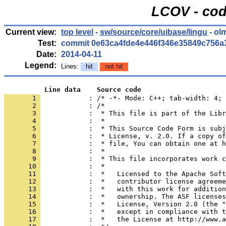
LCOV - cod
Current view:
top level
-
sw/source/core/uibase/lingu
- ol
Test:
commit 0e63ca4fde4e446f346e35849c756a
Date:
2014-04-11
Legend:
Lines:
hit
not hit
          Line data    Source code
       1 
            : /* -*- Mode: C++; tab-width: 4; 
       2 
       3 
       4 
       5 
       6 
       7 
       8 
       9 
      10 
      11 
      12 
      13 
      14 
      15 
      16 
      17 