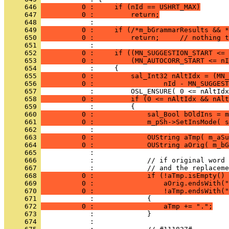
     646 
          0 :     if (nId == USHRT_MAX)
     647 
          0 :         return;
     648 
     649 
          0 :     if (/*m_bGrammarResults && *
     650 
          0 :         return;     // nothing t
     651 
     652 
          0 :     if ((MN_SUGGESTION_START <= 
     653 
          0 :         (MN_AUTOCORR_START <= nI
     654 
     655 
          0 :         sal_Int32 nAltIdx = (MN_
     656 
          0 :                 nId - MN_SUGGEST
     657 
     658 
          0 :         if (0 <= nAltIdx && nAlt
     659 
     660 
          0 :             sal_Bool bOldIns = m
     661 
          0 :             m_pSh->SetInsMode( s
     662 
     663 
          0 :             OUString aTmp( m_aSu
     664 
          0 :             OUString aOrig( m_bG
     665 
     666 
     667 
     668 
          0 :             if (!aTmp.isEmpty() 
     669 
          0 :                 aOrig.endsWith("
     670 
          0 :                 !aTmp.endsWith("
     671 
     672 
          0 :                 aTmp += ".";
     673 
     674 