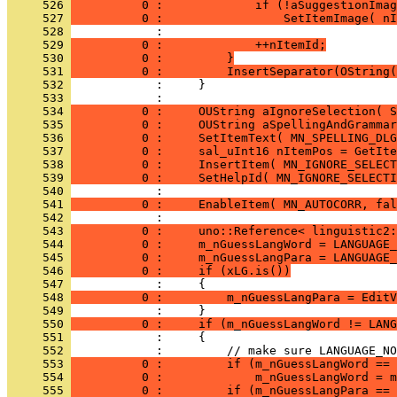
     526 
          0 :             if (!aSuggestionImag
     527 
          0 :                 SetItemImage( nI
     528 
     529 
          0 :             ++nItemId;
     530 
          0 :         }
     531 
          0 :         InsertSeparator(OString(
     532 
     533 
     534 
          0 :     OUString aIgnoreSelection( S
     535 
          0 :     OUString aSpellingAndGrammar
     536 
          0 :     SetItemText( MN_SPELLING_DLG
     537 
          0 :     sal_uInt16 nItemPos = GetIte
     538 
          0 :     InsertItem( MN_IGNORE_SELECT
     539 
          0 :     SetHelpId( MN_IGNORE_SELECTI
     540 
     541 
          0 :     EnableItem( MN_AUTOCORR, fal
     542 
     543 
          0 :     uno::Reference< linguistic2:
     544 
          0 :     m_nGuessLangWord = LANGUAGE_
     545 
          0 :     m_nGuessLangPara = LANGUAGE_
     546 
          0 :     if (xLG.is())
     547 
     548 
          0 :         m_nGuessLangPara = EditV
     549 
     550 
          0 :     if (m_nGuessLangWord != LANG
     551 
     552 
     553 
          0 :         if (m_nGuessLangWord == 
     554 
          0 :             m_nGuessLangWord = m
     555 
          0 :         if (m_nGuessLangPara == 