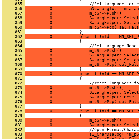
     855 
     856 
          0 :             aNewLangTxt = m_aLan
     857 
          0 :             m_pSh->Push();      
     858 
          0 :             SwLangHelper::Select
     859 
          0 :             SwLangHelper::SetLan
     860 
          0 :             m_pSh->Pop( sal_Fals
     861 
     862 
          0 :         else if (nId == MN_SET_P
     863 
     864 
     865 
          0 :             m_pSh->Push();      
     866 
          0 :             SwLangHelper::Select
     867 
          0 :             SwLangHelper::SetLan
     868 
          0 :             m_pSh->Pop( sal_Fals
     869 
     870 
          0 :         else if (nId == MN_SET_P
     871 
     872 
     873 
          0 :             m_pSh->Push();      
     874 
          0 :             SwLangHelper::Select
     875 
          0 :             SwLangHelper::ResetL
     876 
          0 :             m_pSh->Pop( sal_Fals
     877 
     878 
          0 :         else if (nId == MN_SET_P
     879 
     880 
          0 :             m_pSh->Push();      
     881 
          0 :             SwLangHelper::Select
     882 
     883 
          0 :             sw_CharDialog( *m_pS
     884 
          0 :             m_pSh->Pop( sal_Fals