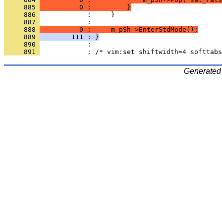
     885 
          0 :         }
     886 
     887 
            : 
     888 
          0 :     m_pSh->EnterStdMode();
     889 
        111 : }
     890 
     891 
Generated