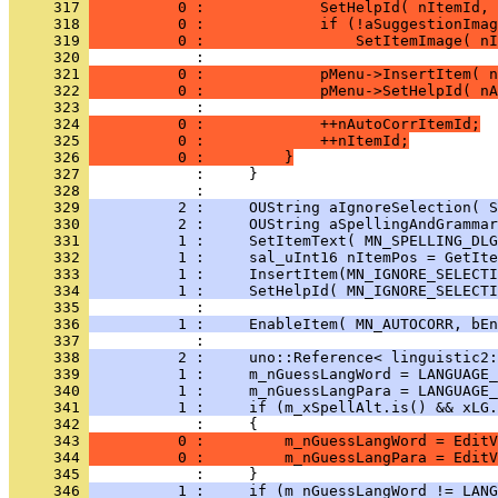
     317 
          0 :             SetHelpId( nItemId, 
     318 
          0 :             if (!aSuggestionImag
     319 
          0 :                 SetItemImage( nI
     320 
     321 
          0 :             pMenu->InsertItem( n
     322 
          0 :             pMenu->SetHelpId( nA
     323 
     324 
          0 :             ++nAutoCorrItemId;
     325 
          0 :             ++nItemId;
     326 
          0 :         }
     327 
     328 
     329 
          2 :     OUString aIgnoreSelection( S
     330 
          2 :     OUString aSpellingAndGrammar
     331 
          1 :     SetItemText( MN_SPELLING_DLG
     332 
          1 :     sal_uInt16 nItemPos = GetIte
     333 
          1 :     InsertItem(MN_IGNORE_SELECTI
     334 
          1 :     SetHelpId( MN_IGNORE_SELECTI
     335 
     336 
          1 :     EnableItem( MN_AUTOCORR, bEn
     337 
     338 
          2 :     uno::Reference< linguistic2:
     339 
          1 :     m_nGuessLangWord = LANGUAGE_
     340 
          1 :     m_nGuessLangPara = LANGUAGE_
     341 
          1 :     if (m_xSpellAlt.is() && xLG.
     342 
     343 
          0 :         m_nGuessLangWord = EditV
     344 
          0 :         m_nGuessLangPara = EditV
     345 
     346 
          1 :     if (m_nGuessLangWord != LANG