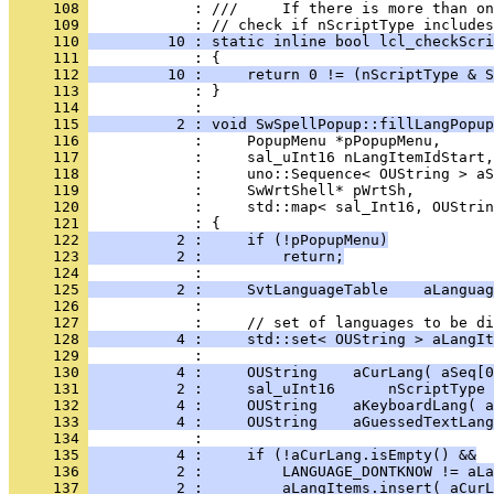
     108 
            : ///     If there is more than on
     109 
     110 
         10 : static inline bool lcl_checkScri
     111 
     112 
         10 :     return 0 != (nScriptType & S
     113 
            : }
     114 
     115 
          2 : void SwSpellPopup::fillLangPopup
     116 
     117 
     118 
     119 
     120 
     121 
     122 
          2 :     if (!pPopupMenu)
     123 
          2 :         return;
     124 
     125 
          2 :     SvtLanguageTable    aLanguag
     126 
     127 
     128 
          4 :     std::set< OUString > aLangIt
     129 
     130 
          4 :     OUString    aCurLang( aSeq[0
     131 
          2 :     sal_uInt16      nScriptType 
     132 
          4 :     OUString    aKeyboardLang( a
     133 
          4 :     OUString    aGuessedTextLang
     134 
     135 
          4 :     if (!aCurLang.isEmpty() &&
     136 
          2 :         LANGUAGE_DONTKNOW != aLa
     137 
          2 :         aLangItems.insert( aCurL