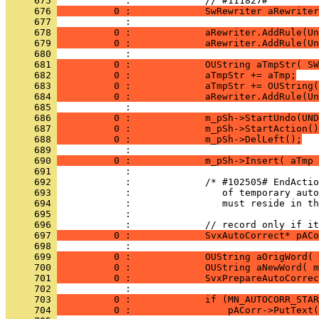
     675 
     676 
          0 :             SwRewriter aRewriter
     677 
     678 
          0 :             aRewriter.AddRule(Un
     679 
          0 :             aRewriter.AddRule(Un
     680 
     681 
          0 :             OUString aTmpStr( SW
     682 
          0 :             aTmpStr += aTmp;
     683 
          0 :             aTmpStr += OUString(
     684 
          0 :             aRewriter.AddRule(Un
     685 
     686 
          0 :             m_pSh->StartUndo(UND
     687 
          0 :             m_pSh->StartAction()
     688 
          0 :             m_pSh->DelLeft();
     689 
     690 
          0 :             m_pSh->Insert( aTmp 
     691 
     692 
     693 
     694 
     695 
     696 
     697 
          0 :             SvxAutoCorrect* pACo
     698 
     699 
          0 :             OUString aOrigWord( 
     700 
          0 :             OUString aNewWord( m
     701 
          0 :             SvxPrepareAutoCorrec
     702 
     703 
          0 :             if (MN_AUTOCORR_STAR
     704 
          0 :                 pACorr->PutText(