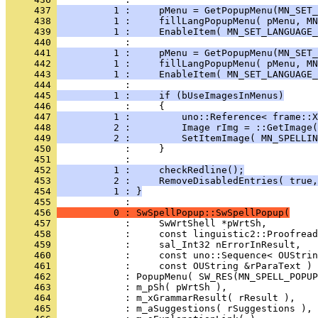
     437 
          1 :     pMenu = GetPopupMenu(MN_SET_
     438 
          1 :     fillLangPopupMenu( pMenu, MN
     439 
          1 :     EnableItem( MN_SET_LANGUAGE_
     440 
     441 
          1 :     pMenu = GetPopupMenu(MN_SET_
     442 
          1 :     fillLangPopupMenu( pMenu, MN
     443 
          1 :     EnableItem( MN_SET_LANGUAGE_
     444 
     445 
          1 :     if (bUseImagesInMenus)
     446 
     447 
          1 :         uno::Reference< frame::X
     448 
          2 :         Image rImg = ::GetImage(
     449 
          2 :         SetItemImage( MN_SPELLIN
     450 
     451 
     452 
          1 :     checkRedline();
     453 
          2 :     RemoveDisabledEntries( true,
     454 
          1 : }
     455 
     456 
          0 : SwSpellPopup::SwSpellPopup(
     457 
     458 
     459 
     460 
     461 
     462 
     463 
     464 
     465 