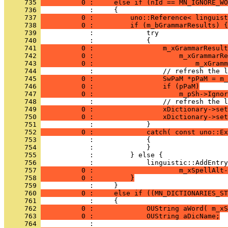
     735 
          0 :     else if (nId == MN_IGNORE_WO
     736 
     737 
          0 :         uno::Reference< linguist
     738 
          0 :         if (m_bGrammarResults) {
     739 
     740 
     741 
          0 :                 m_xGrammarResult
     742 
          0 :                     m_xGrammarRe
     743 
          0 :                         m_xGramm
     744 
     745 
          0 :                 SwPaM *pPaM = m_
     746 
          0 :                 if (pPaM)
     747 
          0 :                     m_pSh->Ignor
     748 
     749 
          0 :                 xDictionary->set
     750 
          0 :                 xDictionary->set
     751 
     752 
          0 :             catch( const uno::Ex
     753 
     754 
     755 
     756 
     757 
          0 :                     m_xSpellAlt-
     758 
          0 :         }
     759 
     760 
          0 :     else if ((MN_DICTIONARIES_ST
     761 
     762 
          0 :             OUString aWord( m_xS
     763 
          0 :             OUString aDicName;
     764 