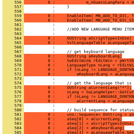
     556 
          0 :             m_nGuessLangPara = m
     557 
     558 
     559 
          0 :     EnableItem( MN_ADD_TO_DIC, f
     560 
          0 :     EnableItem( MN_ADD_TO_DIC_SI
     561 
     562 
     563 
     564 
          0 :     OUString aScriptTypesInUse( 
     565 
          0 :     SvtLanguageTable aLanguageTa
     566 
     567 
     568 
          0 :     OUString aKeyboardLang;
     569 
          0 :     SwEditWin& rEditWin = pWrtSh
     570 
          0 :     LanguageType nLang = rEditWi
     571 
          0 :     if (nLang != LANGUAGE_DONTKN
     572 
          0 :         aKeyboardLang = aLanguag
     573 
     574 
     575 
          0 :     OUString aCurrentLang("*");
     576 
          0 :     nLang = SwLangHelper::GetCur
     577 
          0 :     if (nLang != LANGUAGE_DONTKN
     578 
          0 :         aCurrentLang = aLanguage
     579 
     580 
     581 
          0 :     uno::Sequence< OUString > aS
     582 
          0 :     aSeq[0] = aCurrentLang;
     583 
          0 :     aSeq[1] = aScriptTypesInUse;
     584 
          0 :     aSeq[2] = aKeyboardLang;
     585 
          0 :     aSeq[3] = aLanguageTable.Get