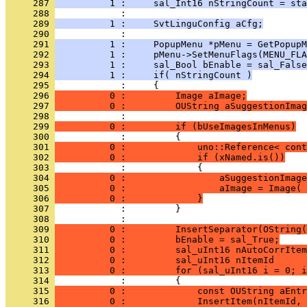
     287 
          1 :     sal_Int16 nStringCount = sta
     288 
     289 
          1 :     SvtLinguConfig aCfg;
     290 
     291 
          1 :     PopupMenu *pMenu = GetPopupM
     292 
          1 :     pMenu->SetMenuFlags(MENU_FLA
     293 
          1 :     sal_Bool bEnable = sal_False
     294 
          1 :     if( nStringCount )
     295 
     296 
          0 :         Image aImage;
     297 
          0 :         OUString aSuggestionImag
     298 
     299 
          0 :         if (bUseImagesInMenus)
     300 
     301 
          0 :             uno::Reference< cont
     302 
          0 :             if (xNamed.is())
     303 
     304 
          0 :                 aSuggestionImage
     305 
          0 :                 aImage = Image( 
     306 
          0 :             }
     307 
     308 
     309 
          0 :         InsertSeparator(OString(
     310 
          0 :         bEnable = sal_True;
     311 
          0 :         sal_uInt16 nAutoCorrItem
     312 
          0 :         sal_uInt16 nItemId      
     313 
          0 :         for (sal_uInt16 i = 0; i
     314 
     315 
          0 :             const OUString aEntr
     316 
          0 :             InsertItem(nItemId, 