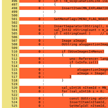
     496 
          0 :     if ( !m_sExplanationLink.isE
     497 
     498 
          0 :         InsertItem(MN_EXPLANATIO
     499 
     500 
     501 
          0 :     SetMenuFlags(MENU_FLAG_NOAUT
     502 
     503 
          0 :     InsertSeparator(OString(), n
     504 
          0 :     sal_Int32 nStringCount = m_a
     505 
          0 :     if ( nStringCount )     // s
     506 
     507 
          0 :         Image aImage;
     508 
          0 :         OUString aSuggestionImag
     509 
     510 
          0 :         if (bUseImagesInMenus)
     511 
     512 
          0 :             uno::Reference< lang
     513 
          0 :             if (xInfo.is())
     514 
     515 
          0 :                 aSuggestionImage
     516 
          0 :                 aImage = Image( 
     517 
          0 :             }
     518 
     519 
     520 
          0 :         sal_uInt16 nItemId = MN_
     521 
          0 :         for (sal_uInt16 i = 0;  
     522 
     523 
          0 :             const OUString aEntr
     524 
          0 :             InsertItem(nItemId, 
     525 
          0 :             SetHelpId( nItemId, 