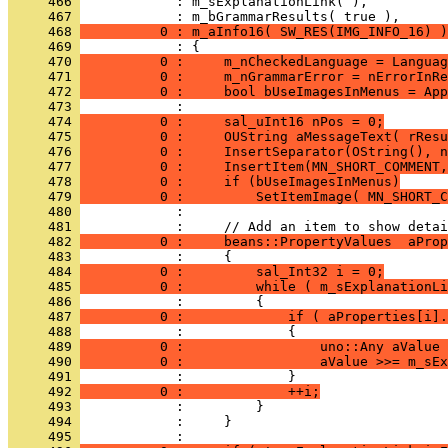
     466 
     467 
     468 
          0 : m_aInfo16( SW_RES(IMG_INFO_16) )
     469 
     470 
          0 :     m_nCheckedLanguage = Languag
     471 
          0 :     m_nGrammarError = nErrorInRe
     472 
          0 :     bool bUseImagesInMenus = App
     473 
     474 
          0 :     sal_uInt16 nPos = 0;
     475 
          0 :     OUString aMessageText( rResu
     476 
          0 :     InsertSeparator(OString(), n
     477 
          0 :     InsertItem(MN_SHORT_COMMENT,
     478 
          0 :     if (bUseImagesInMenus)
     479 
          0 :         SetItemImage( MN_SHORT_C
     480 
     481 
     482 
          0 :     beans::PropertyValues  aProp
     483 
     484 
          0 :         sal_Int32 i = 0;
     485 
          0 :         while ( m_sExplanationLi
     486 
     487 
          0 :             if ( aProperties[i].
     488 
     489 
          0 :                 uno::Any aValue 
     490 
          0 :                 aValue >>= m_sEx
     491 
     492 
          0 :             ++i;
     493 
     494 
     495 