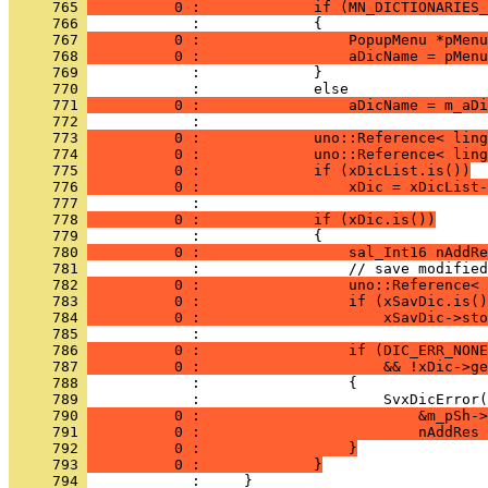
     765 
          0 :             if (MN_DICTIONARIES_
     766 
     767 
          0 :                 PopupMenu *pMenu
     768 
          0 :                 aDicName = pMenu
     769 
     770 
     771 
          0 :                 aDicName = m_aDi
     772 
     773 
          0 :             uno::Reference< ling
     774 
          0 :             uno::Reference< ling
     775 
          0 :             if (xDicList.is())
     776 
          0 :                 xDic = xDicList-
     777 
     778 
          0 :             if (xDic.is())
     779 
     780 
          0 :                 sal_Int16 nAddRe
     781 
     782 
          0 :                 uno::Reference< 
     783 
          0 :                 if (xSavDic.is()
     784 
          0 :                     xSavDic->sto
     785 
     786 
          0 :                 if (DIC_ERR_NONE
     787 
          0 :                     && !xDic->ge
     788 
     789 
     790 
          0 :                         &m_pSh->
     791 
          0 :                         nAddRes 
     792 
          0 :                 }
     793 
          0 :             }
     794 