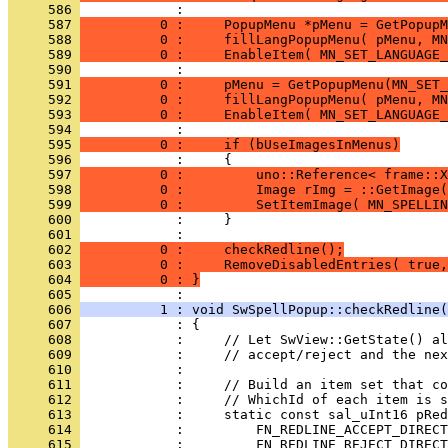
     586 
     587 
          0 :     PopupMenu *pMenu = GetPopupM
     588 
          0 :     fillLangPopupMenu( pMenu, MN
     589 
          0 :     EnableItem( MN_SET_LANGUAGE_
     590 
     591 
          0 :     pMenu = GetPopupMenu(MN_SET_
     592 
          0 :     fillLangPopupMenu( pMenu, MN
     593 
          0 :     EnableItem( MN_SET_LANGUAGE_
     594 
     595 
          0 :     if (bUseImagesInMenus)
     596 
     597 
          0 :         uno::Reference< frame::X
     598 
          0 :         Image rImg = ::GetImage(
     599 
          0 :         SetItemImage( MN_SPELLIN
     600 
     601 
     602 
          0 :     checkRedline();
     603 
          0 :     RemoveDisabledEntries( true,
     604 
          0 : }
     605 
     606 
          1 : void SwSpellPopup::checkRedline(
     607 
     608 
     609 
     610 
     611 
     612 
     613 
     614 
     615 