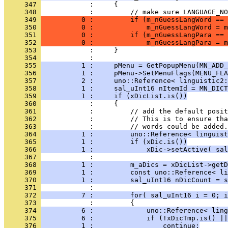
     347 
     348 
     349 
          0 :         if (m_nGuessLangWord == 
     350 
          0 :             m_nGuessLangWord = m
     351 
          0 :         if (m_nGuessLangPara == 
     352 
          0 :             m_nGuessLangPara = m
     353 
     354 
     355 
          1 :     pMenu = GetPopupMenu(MN_ADD_
     356 
          1 :     pMenu->SetMenuFlags(MENU_FLA
     357 
          2 :     uno::Reference< linguistic2:
     358 
          1 :     sal_uInt16 nItemId = MN_DICT
     359 
          1 :     if (xDicList.is())
     360 
     361 
     362 
     363 
     364 
          1 :         uno::Reference< linguist
     365 
          1 :         if (xDic.is())
     366 
          1 :             xDic->setActive( sal
     367 
     368 
          1 :         m_aDics = xDicList->getD
     369 
          1 :         const uno::Reference< li
     370 
          1 :         sal_uInt16 nDicCount = s
     371 
     372 
          7 :         for( sal_uInt16 i = 0; i
     373 
     374 
          6 :             uno::Reference< ling
     375 
          6 :             if (!xDicTmp.is() ||
     376 
          1 :                 continue;