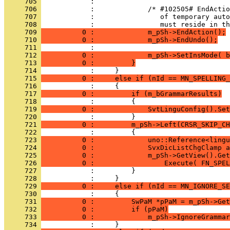
     705 
     706 
     707 
     708 
     709 
          0 :             m_pSh->EndAction();
     710 
          0 :             m_pSh->EndUndo();
     711 
     712 
          0 :             m_pSh->SetInsMode( b
     713 
          0 :         }
     714 
     715 
          0 :     else if (nId == MN_SPELLING_
     716 
     717 
          0 :         if (m_bGrammarResults)
     718 
     719 
          0 :             SvtLinguConfig().Set
     720 
     721 
          0 :         m_pSh->Left(CRSR_SKIP_CH
     722 
     723 
          0 :             uno::Reference<lingu
     724 
          0 :             SvxDicListChgClamp a
     725 
          0 :             m_pSh->GetView().Get
     726 
          0 :                 Execute( FN_SPEL
     727 
     728 
     729 
          0 :     else if (nId == MN_IGNORE_SE
     730 
     731 
          0 :         SwPaM *pPaM = m_pSh->Get
     732 
          0 :         if (pPaM)
     733 
          0 :             m_pSh->IgnoreGrammar
     734 