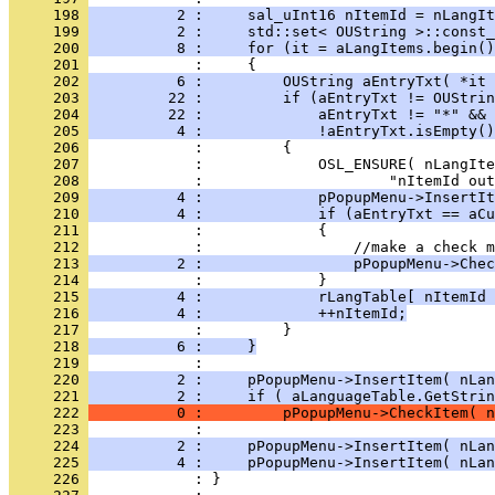
     198 
          2 :     sal_uInt16 nItemId = nLangIt
     199 
          2 :     std::set< OUString >::const_
     200 
          8 :     for (it = aLangItems.begin()
     201 
     202 
          6 :         OUString aEntryTxt( *it 
     203 
         22 :         if (aEntryTxt != OUStrin
     204 
         22 :             aEntryTxt != "*" && 
     205 
          4 :             !aEntryTxt.isEmpty()
     206 
     207 
     208 
     209 
          4 :             pPopupMenu->InsertIt
     210 
          4 :             if (aEntryTxt == aCu
     211 
     212 
     213 
          2 :                 pPopupMenu->Chec
     214 
     215 
          4 :             rLangTable[ nItemId 
     216 
          4 :             ++nItemId;
     217 
     218 
          6 :     }
     219 
     220 
          2 :     pPopupMenu->InsertItem( nLan
     221 
          2 :     if ( aLanguageTable.GetStrin
     222 
          0 :         pPopupMenu->CheckItem( n
     223 
     224 
          2 :     pPopupMenu->InsertItem( nLan
     225 
          4 :     pPopupMenu->InsertItem( nLan
     226 
            : }