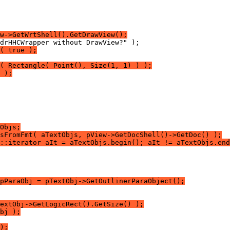
w->GetWrtShell().GetDrawView();
( true );
( Rectangle( Point(), Size(1, 1) ) );
 );
Objs;
sFromFmt( aTextObjs, pView->GetDocShell()->GetDoc() );
::iterator aIt = aTextObjs.begin(); aIt != aTextObjs.end
pParaObj = pTextObj->GetOutlinerParaObject();
extObj->GetLogicRect().GetSize() );
bj );
);