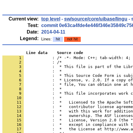
Current view:
top level
-
sw/source/core/uibase/lingu
- 
Test:
commit 0e63ca4fde4e446f346e35849c75
Date:
2014-04-11
Legend:
Lines:
hit
not hit
          Line data    Source code
       1 
            : /* -*- Mode: C++; tab-width: 4; 
       2 
       3 
       4 
       5 
       6 
       7 
       8 
       9 
      10 
      11 
      12 
      13 
      14 
      15 
      16 
      17 