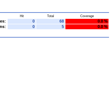
Hit
Total
Coverage
es:
0
68
0.0 %
ns:
0
5
0.0 %