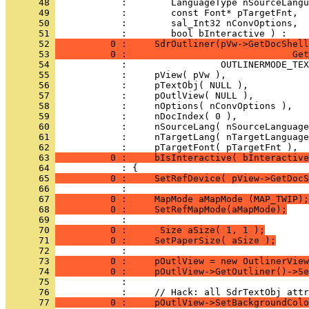
      48 
      49 
      50 
      51 
      52 
          0 :     SdrOutliner(pVw->GetDocShell
      53 
          0 :                              Get
      54 
      55 
      56 
      57 
      58 
      59 
      60 
      61 
      62 
      63 
          0 :     bIsInteractive( bInteractive
      64 
      65 
          0 :     SetRefDevice( pView->GetDoc
      66 
      67 
          0 :     MapMode aMapMode (MAP_TWIP);
      68 
          0 :     SetRefMapMode(aMapMode);
      69 
      70 
          0 :      Size aSize( 1, 1 );
      71 
          0 :     SetPaperSize( aSize );
      72 
      73 
          0 :     pOutlView = new OutlinerView
      74 
          0 :     pOutlView->GetOutliner()->Se
      75 
      76 
      77 
          0 :     pOutlView->SetBackgroundColo