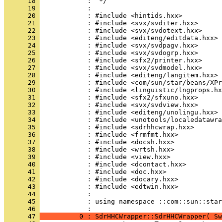
      18 
      19 
      20 
      21 
      22 
      23 
      24 
      25 
      26 
      27 
      28 
      29 
      30 
      31 
      32 
      33 
      34 
      35 
      36 
      37 
      38 
      39 
      40 
      41 
      42 
      43 
      44 
      45 
            : using namespace ::com::sun::star
      46 
      47 
          0 : SdrHHCWrapper::SdrHHCWrapper( Sw