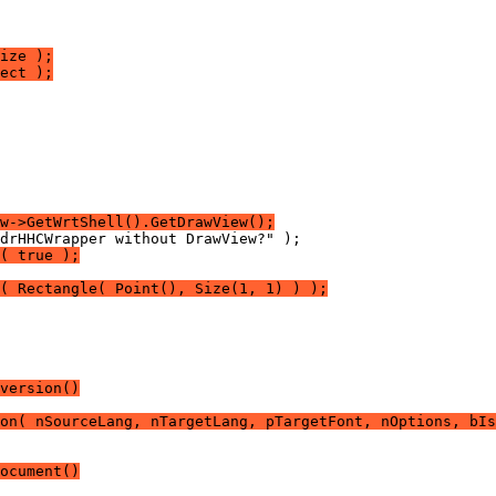
ize );
ect );
w->GetWrtShell().GetDrawView();
( true );
( Rectangle( Point(), Size(1, 1) ) );
version()
on( nSourceLang, nTargetLang, pTargetFont, nOptions, bIs
ocument()