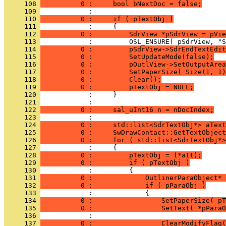
     108 
          0 :     bool bNextDoc = false;
     109 
     110 
          0 :     if ( pTextObj )
     111 
     112 
          0 :         SdrView *pSdrView = pVie
     113 
     114 
          0 :         pSdrView->SdrEndTextEdit
     115 
          0 :         SetUpdateMode(false);
     116 
          0 :         pOutlView->SetOutputArea
     117 
          0 :         SetPaperSize( Size(1, 1)
     118 
          0 :         Clear();
     119 
          0 :         pTextObj = NULL;
     120 
     121 
     122 
          0 :     sal_uInt16 n = nDocIndex;
     123 
     124 
          0 :     std::list<SdrTextObj*> aText
     125 
          0 :     SwDrawContact::GetTextObject
     126 
          0 :     for ( std::list<SdrTextObj*>
     127 
     128 
          0 :         pTextObj = (*aIt);
     129 
          0 :         if ( pTextObj )
     130 
     131 
          0 :             OutlinerParaObject* 
     132 
          0 :             if ( pParaObj )
     133 
     134 
          0 :                 SetPaperSize( pT
     135 
          0 :                 SetText( *pParaO
     136 
     137 
          0 :                 ClearModifyFlag(