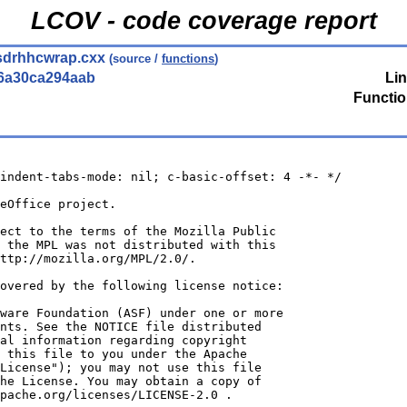
LCOV - code coverage report
sdrhhcwrap.cxx
(source /
functions
)
6a30ca294aab
Lin
Functio
indent-tabs-mode: nil; c-basic-offset: 4 -*- */