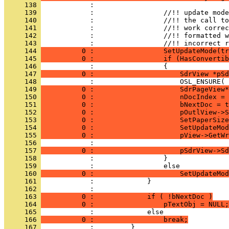
     138 
     139 
     140 
     141 
     142 
     143 
     144 
          0 :                 SetUpdateMode(tr
     145 
          0 :                 if (HasConvertib
     146 
     147 
          0 :                     SdrView *pSd
     148 
     149 
          0 :                     SdrPageView*
     150 
          0 :                     nDocIndex = 
     151 
          0 :                     bNextDoc = t
     152 
          0 :                     pOutlView->S
     153 
          0 :                     SetPaperSize
     154 
          0 :                     SetUpdateMod
     155 
          0 :                     pView->GetWr
     156 
     157 
          0 :                     pSdrView->Sd
     158 
     159 
     160 
          0 :                     SetUpdateMod
     161 
     162 
     163 
          0 :             if ( !bNextDoc )
     164 
          0 :                 pTextObj = NULL;
     165 
     166 
          0 :                 break;
     167 