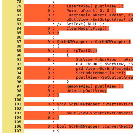
      78 
      79 
          0 :     InsertView( pOutlView );
      80 
          0 :     Point aPoint( 0, 0 );
      81 
          0 :      Rectangle aRect( aPoint, aS
      82 
          0 :     pOutlView->SetOutputArea( aR
      83 
      84 
          0 :     ClearModifyFlag();
      85 
          0 : }
      86 
      87 
          0 : SdrHHCWrapper::~SdrHHCWrapper()
      88 
      89 
          0 :     if (pTextObj)
      90 
      91 
          0 :         SdrView *pSdrView = pVie
      92 
      93 
          0 :         pSdrView->SdrEndTextEdit
      94 
          0 :         SetUpdateMode(false);
      95 
          0 :         pOutlView->SetOutputArea
      96 
      97 
          0 :     RemoveView( pOutlView );
      98 
          0 :     delete pOutlView;
      99 
          0 : }
     100 
     101 
          0 : void SdrHHCWrapper::StartTextCon
     102 
     103 
          0 :     pOutlView->StartTextConversi
     104 
          0 : }
     105 
     106 
          0 : bool SdrHHCWrapper::ConvertNextD
     107 