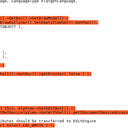
()->GetDoc()->GetDrawModel()->
DrawOutliner().GetEmptyItemSet().GetPool(),
 )
Shell()->GetDoc()->getPrinter( false ) );
( this, &(pView->GetEditWin()) );
tRefDevice(pView->GetWrtShell().getIDocumentDeviceAccess
r( Color( COL_WHITE ) );