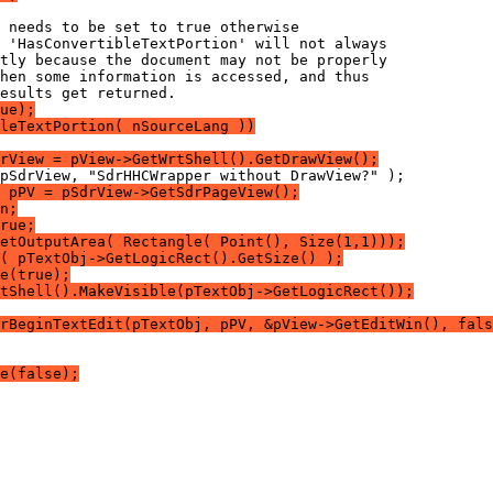
ue);
leTextPortion( nSourceLang ))
rView = pView->GetWrtShell().GetDrawView();
 pPV = pSdrView->GetSdrPageView();
n;
rue;
etOutputArea( Rectangle( Point(), Size(1,1)));
( pTextObj->GetLogicRect().GetSize() );
e(true);
tShell().MakeVisible(pTextObj->GetLogicRect());
rBeginTextEdit(pTextObj, pPV, &pView->GetEditWin(), fals
e(false);