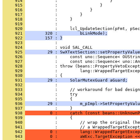
     914 
     915 
     916 
     917 
     918 
     919 
     920 
     921 
        320 :         bLinkMode);
     922 
        157 : }
     923 
            : 
     924 
     925 
         29 : SwXTextSection::setPropertyValue
     926 
     927 
     928 
     929 
     930 
     931 
         29 :     SolarMutexGuard aGuard;
     932 
     933 
     934 
     935 
     936 
         29 :         m_pImpl->SetPropertyValu
     937 
     938 
          0 :     catch (const beans::UnknownP
     939 
     940 
     941 
     942 
          0 :         lang::WrappedTargetExcep
     943 
          0 :         aWExc.TargetException <<