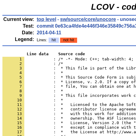
LCOV - cod
Current view:
top level
-
sw/source/core/unocore
- unosec
Test:
commit 0e63ca4fde4e446f346e35849c756a
Date:
2014-04-11
Legend:
Lines:
hit
not hit
          Line data    Source code
       1 
            : /* -*- Mode: C++; tab-width: 4; 
       2 
       3 
       4 
       5 
       6 
       7 
       8 
       9 
      10 
      11 
      12 
      13 
      14 
      15 
      16 
      17 