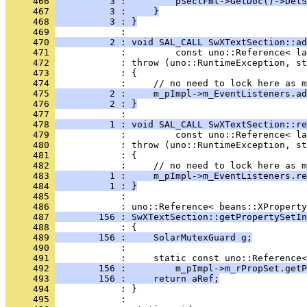
     466 
          3 :         pSectFmt->GetDoc()->DelS
     467 
          3 :     }
     468 
          3 : }
     469 
     470 
          2 : void SAL_CALL SwXTextSection::ad
     471 
     472 
     473 
     474 
     475 
          2 :     m_pImpl->m_EventListeners.ad
     476 
          2 : }
     477 
     478 
          1 : void SAL_CALL SwXTextSection::re
     479 
     480 
     481 
     482 
     483 
          1 :     m_pImpl->m_EventListeners.re
     484 
          1 : }
     485 
            : 
     486 
     487 
        156 : SwXTextSection::getPropertySetIn
     488 
     489 
        156 :     SolarMutexGuard g;
     490 
     491 
     492 
        156 :         m_pImpl->m_rPropSet.getP
     493 
        156 :     return aRef;
     494 
     495 
            : 