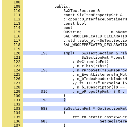
     108 
     109 
     110 
     111 
     112 
     113 
     114 
     115 
     116 
     117 
     118 
            :     SAL_WNODEPRECATED_DECLARATIO
     119 
     120 
        158 :     Impl(   SwXTextSection & rTh
     121 
     122 
     123 
     124 
        158 :         , m_rPropSet(*aSwMapProv
     125 
     126 
     127 
     128 
     129 
        316 :         , m_pProps((pFmt) ? 0 : 
     130 
     131 
        158 :     }
     132 
     133 
        683 :     SwSectionFmt * GetSectionFmt
     134 
     135 
     136 
        683 :                     GetRegistere
     137 
            :     }