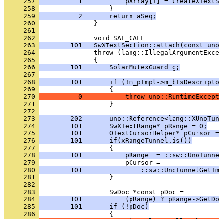
     257 
          1 :         pArray[i] = CreateXTextS
     258 
     259 
          2 :     return aSeq;
     260 
     261 
            : 
     262 
     263 
        101 : SwXTextSection::attach(const uno
     264 
     265 
     266 
        101 :     SolarMutexGuard g;
     267 
     268 
        101 :     if (!m_pImpl->m_bIsDescripto
     269 
     270 
          0 :         throw uno::RuntimeExcept
     271 
     272 
     273 
        202 :     uno::Reference<lang::XUnoTun
     274 
        101 :     SwXTextRange* pRange = 0;
     275 
        101 :     OTextCursorHelper* pCursor =
     276 
        101 :     if(xRangeTunnel.is())
     277 
     278 
        101 :         pRange  = ::sw::UnoTunne
     279 
     280 
        101 :             ::sw::UnoTunnelGetIm
     281 
     282 
     283 
     284 
        101 :         (pRange) ? pRange->GetDo
     285 
        101 :     if (!pDoc)
     286 