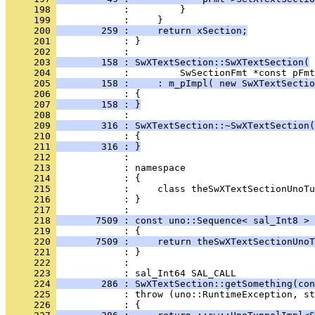
     198 
     199 
     200 
        259 :     return xSection;
     201 
            : }
     202 
     203 
        158 : SwXTextSection::SwXTextSection(
     204 
     205 
        158 :     : m_pImpl( new SwXTextSectio
     206 
     207 
        158 : }
     208 
     209 
        316 : SwXTextSection::~SwXTextSection(
     210 
     211 
        316 : }
     212 
     213 
     214 
     215 
     216 
            : }
     217 
     218 
       7509 : const uno::Sequence< sal_Int8 > 
     219 
     220 
       7509 :     return theSwXTextSectionUnoT
     221 
     222 
            : 
     223 
     224 
        286 : SwXTextSection::getSomething(con
     225 
     226 