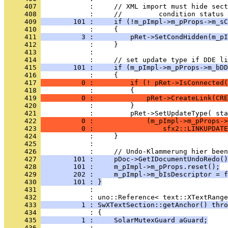
     407 
     408 
     409 
        101 :     if (!m_pImpl->m_pProps->m_sC
     410 
     411 
          3 :         pRet->SetCondHidden(m_pI
     412 
     413 
     414 
     415 
        101 :     if (m_pImpl->m_pProps->m_bDD
     416 
     417 
          0 :         if (! pRet->IsConnected(
     418 
     419 
          0 :             pRet->CreateLink(CRE
     420 
     421 
     422 
          0 :             (m_pImpl->m_pProps->
     423 
          0 :                 sfx2::LINKUPDATE
     424 
     425 
     426 
     427 
        101 :     pDoc->GetIDocumentUndoRedo()
     428 
        101 :     m_pImpl->m_pProps.reset();
     429 
        202 :     m_pImpl->m_bIsDescriptor = f
     430 
        101 : }
     431 
            : 
     432 
     433 
          1 : SwXTextSection::getAnchor() thro
     434 
     435 
          1 :     SolarMutexGuard aGuard;
     436 