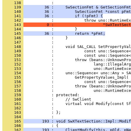
     138 
     139 
         36 :     SwSectionFmt & GetSectionFmt
     140 
         36 :         SwSectionFmt *const pFmt
     141 
         36 :         if (!pFmt) {
     142 
     143 
          0 :                     "SwXTextSect
     144 
     145 
         36 :         return *pFmt;
     146 
     147 
     148 
     149 
     150 
     151 
     152 
     153 
     154 
     155 
     156 
     157 
     158 
     159 
     160 
     161 
     162 
     163 
            : };
     164 
     165 
        193 : void SwXTextSection::Impl::Modif
     166 
     167 
        193 :     ClientModify(this, pOld, pNe