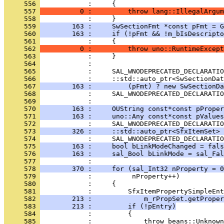
     556 
     557 
          0 :         throw lang::IllegalArgum
     558 
     559 
        163 :     SwSectionFmt *const pFmt = G
     560 
        163 :     if (!pFmt && !m_bIsDescripto
     561 
     562 
          0 :         throw uno::RuntimeExcept
     563 
     564 
     565 
     566 
     567 
        163 :         (pFmt) ? new SwSectionDa
     568 
     569 
     570 
        163 :     OUString const*const pProper
     571 
        163 :     uno::Any const*const pValues
     572 
     573 
        326 :     ::std::auto_ptr<SfxItemSet> 
     574 
     575 
        163 :     bool bLinkModeChanged = fals
     576 
        163 :     sal_Bool bLinkMode = sal_Fal
     577 
     578 
        370 :     for (sal_Int32 nProperty = 0
     579 
     580 
     581 
     582 
        213 :             m_rPropSet.getProper
     583 
        213 :         if (!pEntry)
     584 
     585 