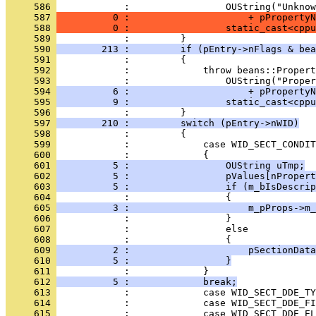
     586 
     587 
          0 :                     + pPropertyN
     588 
          0 :                 static_cast<cppu
     589 
     590 
        213 :         if (pEntry->nFlags & bea
     591 
     592 
     593 
     594 
          6 :                     + pPropertyN
     595 
          9 :                 static_cast<cppu
     596 
     597 
        210 :         switch (pEntry->nWID)
     598 
     599 
     600 
     601 
          5 :                 OUString uTmp;
     602 
          5 :                 pValues[nPropert
     603 
          5 :                 if (m_bIsDescrip
     604 
     605 
          3 :                     m_pProps->m_
     606 
     607 
     608 
     609 
          2 :                     pSectionData
     610 
          5 :                 }
     611 
     612 
          5 :             break;
     613 
     614 
     615 