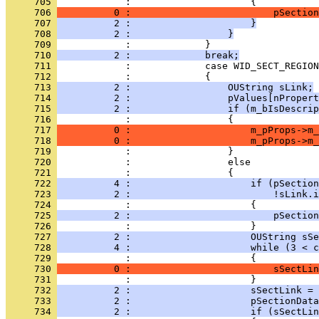
     705 
     706 
          0 :                         pSection
     707 
          2 :                     }
     708 
          2 :                 }
     709 
     710 
          2 :             break;
     711 
     712 
     713 
          2 :                 OUString sLink;
     714 
          2 :                 pValues[nPropert
     715 
          2 :                 if (m_bIsDescrip
     716 
     717 
          0 :                     m_pProps->m_
     718 
          0 :                     m_pProps->m_
     719 
     720 
     721 
     722 
          4 :                     if (pSection
     723 
          2 :                         !sLink.i
     724 
     725 
          2 :                         pSection
     726 
     727 
          2 :                     OUString sS
     728 
          4 :                     while (3 < c
     729 
     730 
          0 :                         sSectLin
     731 
     732 
          2 :                     sSectLink = 
     733 
          2 :                     pSectionData
     734 
          2 :                     if (sSectLin