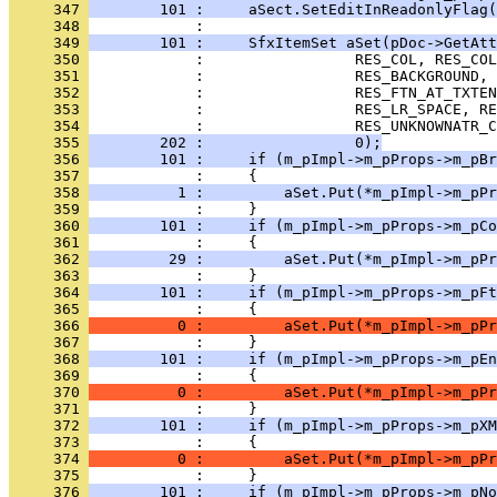
     347 
        101 :     aSect.SetEditInReadonlyFlag(
     348 
     349 
        101 :     SfxItemSet aSet(pDoc->GetAtt
     350 
     351 
     352 
     353 
     354 
     355 
        202 :                 0);
     356 
        101 :     if (m_pImpl->m_pProps->m_pBr
     357 
     358 
          1 :         aSet.Put(*m_pImpl->m_pPr
     359 
     360 
        101 :     if (m_pImpl->m_pProps->m_pCo
     361 
     362 
         29 :         aSet.Put(*m_pImpl->m_pPr
     363 
     364 
        101 :     if (m_pImpl->m_pProps->m_pFt
     365 
     366 
          0 :         aSet.Put(*m_pImpl->m_pPr
     367 
     368 
        101 :     if (m_pImpl->m_pProps->m_pEn
     369 
     370 
          0 :         aSet.Put(*m_pImpl->m_pPr
     371 
     372 
        101 :     if (m_pImpl->m_pProps->m_pXM
     373 
     374 
          0 :         aSet.Put(*m_pImpl->m_pPr
     375 
     376 
        101 :     if (m_pImpl->m_pProps->m_pNo