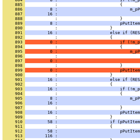
     885 
     886 
          8 :                             m_pP
     887 
         16 :                                 
     888 
     889 
          8 :                         pPutItem
     890 
     891 
         16 :                     else if (RES
     892 
     893 
          0 :                         if (!m_p
     894 
     895 
          0 :                             m_pP
     896 
     897 
          0 :                                 
     898 
     899 
          0 :                         pPutItem
     900 
     901 
         16 :                     else if (RES
     902 
     903 
         16 :                         if (!m_p
     904 
     905 
          8 :                             m_pP
     906 
         16 :                                 
     907 
     908 
         16 :                         pPutItem
     909 
     910 
         58 :                     if (pPutItem
     911 
     912 
         58 :                         pPutItem
     913 
        116 :                                 