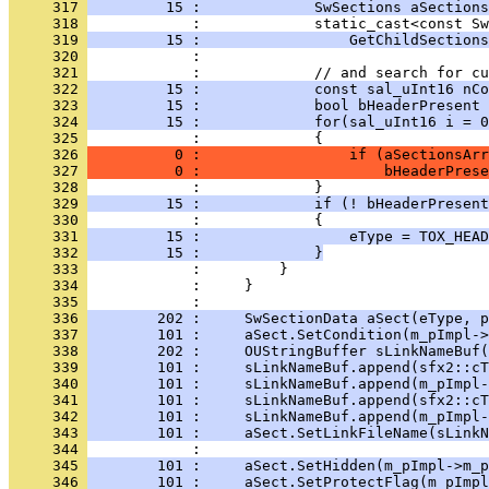
     317 
         15 :             SwSections aSections
     318 
     319 
         15 :                 GetChildSections
     320 
     321 
     322 
         15 :             const sal_uInt16 nCo
     323 
         15 :             bool bHeaderPresent 
     324 
         15 :             for(sal_uInt16 i = 0
     325 
     326 
          0 :                 if (aSectionsArr
     327 
          0 :                     bHeaderPrese
     328 
     329 
         15 :             if (! bHeaderPresent
     330 
     331 
         15 :                 eType = TOX_HEAD
     332 
         15 :             }
     333 
     334 
     335 
     336 
        202 :     SwSectionData aSect(eType, p
     337 
        101 :     aSect.SetCondition(m_pImpl->
     338 
        202 :     OUStringBuffer sLinkNameBuf(
     339 
        101 :     sLinkNameBuf.append(sfx2::cT
     340 
        101 :     sLinkNameBuf.append(m_pImpl-
     341 
        101 :     sLinkNameBuf.append(sfx2::cT
     342 
        101 :     sLinkNameBuf.append(m_pImpl-
     343 
        101 :     aSect.SetLinkFileName(sLinkN
     344 
     345 
        101 :     aSect.SetHidden(m_pImpl->m_p
     346 
        101 :     aSect.SetProtectFlag(m_pImpl