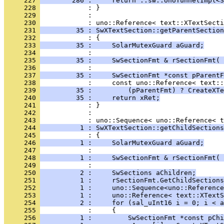
     227 
        286 :     return ::sw::UnoTunnelImpl<S
     228 
     229 
            : 
     230 
     231 
         35 : SwXTextSection::getParentSection
     232 
     233 
         35 :     SolarMutexGuard aGuard;
     234 
     235 
         35 :     SwSectionFmt & rSectionFmt( 
     236 
     237 
         35 :     SwSectionFmt *const pParentF
     238 
     239 
         35 :         (pParentFmt) ? CreateXTe
     240 
         35 :     return xRet;
     241 
     242 
            : 
     243 
     244 
          1 : SwXTextSection::getChildSections
     245 
     246 
          1 :     SolarMutexGuard aGuard;
     247 
     248 
          1 :     SwSectionFmt & rSectionFmt( 
     249 
     250 
          2 :     SwSections aChildren;
     251 
          1 :     rSectionFmt.GetChildSections
     252 
          1 :     uno::Sequence<uno::Reference
     253 
          1 :     uno::Reference< text::XTextS
     254 
          2 :     for (sal_uInt16 i = 0; i < a
     255 
     256 
          1 :         SwSectionFmt *const pChi