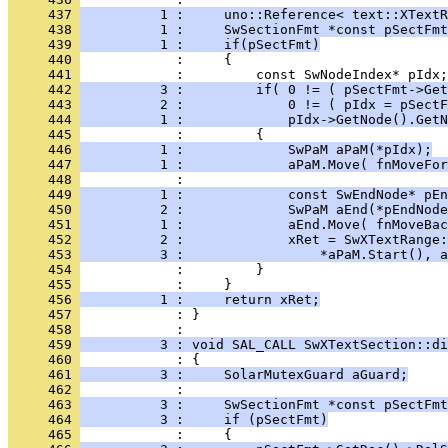
     437 
          1 :     uno::Reference< text::XTextR
     438 
          1 :     SwSectionFmt *const pSectFmt
     439 
          1 :     if(pSectFmt)
     440 
     441 
     442 
          3 :         if( 0 != ( pSectFmt->Get
     443 
          2 :             0 != ( pIdx = pSectF
     444 
          1 :             pIdx->GetNode().GetN
     445 
     446 
          1 :             SwPaM aPaM(*pIdx);
     447 
          1 :             aPaM.Move( fnMoveFor
     448 
     449 
          1 :             const SwEndNode* pEn
     450 
          2 :             SwPaM aEnd(*pEndNode
     451 
          1 :             aEnd.Move( fnMoveBac
     452 
          2 :             xRet = SwXTextRange:
     453 
          3 :                 *aPaM.Start(), a
     454 
     455 
     456 
          1 :     return xRet;
     457 
            : }
     458 
     459 
          3 : void SAL_CALL SwXTextSection::di
     460 
     461 
          3 :     SolarMutexGuard aGuard;
     462 
     463 
          3 :     SwSectionFmt *const pSectFmt
     464 
          3 :     if (pSectFmt)
     465 