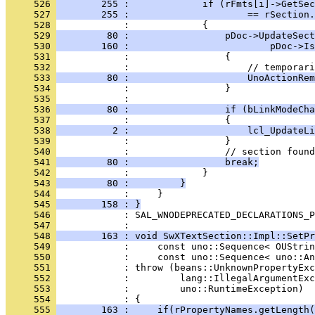
     526 
        255 :             if (rFmts[i]->GetSec
     527 
        255 :                     == rSection.
     528 
     529 
         80 :                 pDoc->UpdateSect
     530 
        160 :                         pDoc->Is
     531 
     532 
     533 
         80 :                     UnoActionRem
     534 
     535 
     536 
         80 :                 if (bLinkModeCha
     537 
     538 
          2 :                     lcl_UpdateLi
     539 
     540 
     541 
         80 :                 break;
     542 
     543 
         80 :         }
     544 
     545 
        158 : }
     546 
            : SAL_WNODEPRECATED_DECLARATIONS_P
     547 
     548 
        163 : void SwXTextSection::Impl::SetPr
     549 
     550 
     551 
     552 
     553 
     554 
     555 
        163 :     if(rPropertyNames.getLength(