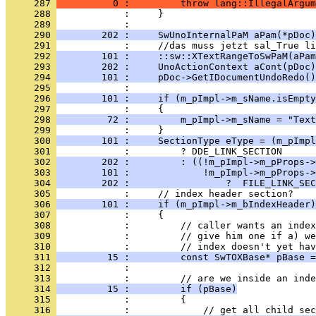
     287 
          0 :         throw lang::IllegalArgum
     288 
     289 
     290 
        202 :     SwUnoInternalPaM aPam(*pDoc)
     291 
     292 
        101 :     ::sw::XTextRangeToSwPaM(aPam
     293 
        202 :     UnoActionContext aCont(pDoc)
     294 
        101 :     pDoc->GetIDocumentUndoRedo()
     295 
     296 
        101 :     if (m_pImpl->m_sName.isEmpty
     297 
     298 
         72 :         m_pImpl->m_sName = "Text
     299 
     300 
        101 :     SectionType eType = (m_pImpl
     301 
     302 
        202 :         : ((!m_pImpl->m_pProps->
     303 
        101 :             !m_pImpl->m_pProps->
     304 
        202 :                 ?  FILE_LINK_SEC
     305 
     306 
        101 :     if (m_pImpl->m_bIndexHeader)
     307 
     308 
     309 
     310 
     311 
         15 :         const SwTOXBase* pBase =
     312 
     313 
     314 
         15 :         if (pBase)
     315 
     316 