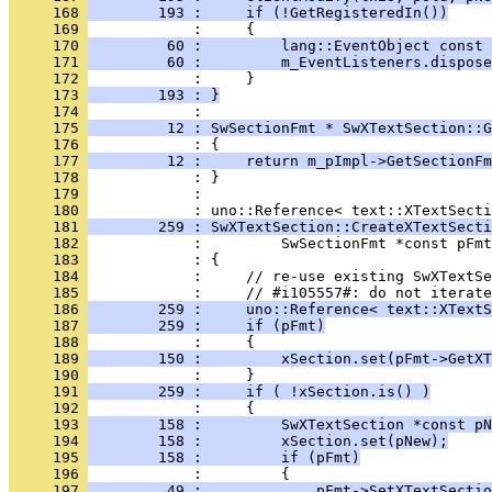
     168 
        193 :     if (!GetRegisteredIn())
     169 
     170 
         60 :         lang::EventObject const 
     171 
         60 :         m_EventListeners.dispose
     172 
     173 
        193 : }
     174 
     175 
         12 : SwSectionFmt * SwXTextSection::G
     176 
     177 
         12 :     return m_pImpl->GetSectionFm
     178 
     179 
            : 
     180 
     181 
        259 : SwXTextSection::CreateXTextSecti
     182 
     183 
     184 
     185 
     186 
        259 :     uno::Reference< text::XTextS
     187 
        259 :     if (pFmt)
     188 
     189 
        150 :         xSection.set(pFmt->GetXT
     190 
     191 
        259 :     if ( !xSection.is() )
     192 
     193 
        158 :         SwXTextSection *const pN
     194 
        158 :         xSection.set(pNew);
     195 
        158 :         if (pFmt)
     196 
     197 
         49 :             pFmt->SetXTextSectio