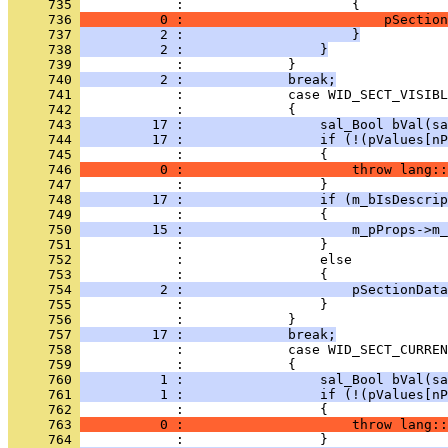
     735 
     736 
          0 :                         pSection
     737 
          2 :                     }
     738 
          2 :                 }
     739 
     740 
          2 :             break;
     741 
     742 
     743 
         17 :                 sal_Bool bVal(sa
     744 
         17 :                 if (!(pValues[nP
     745 
     746 
          0 :                     throw lang::
     747 
     748 
         17 :                 if (m_bIsDescrip
     749 
     750 
         15 :                     m_pProps->m_
     751 
     752 
     753 
     754 
          2 :                     pSectionData
     755 
     756 
     757 
         17 :             break;
     758 
     759 
     760 
          1 :                 sal_Bool bVal(sa
     761 
          1 :                 if (!(pValues[nP
     762 
     763 
          0 :                     throw lang::
     764 