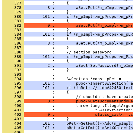
     377 
     378 
          8 :         aSet.Put(*m_pImpl->m_pPr
     379 
     380 
        101 :     if (m_pImpl->m_pProps->m_pFr
     381 
     382 
          0 :         aSet.Put(*m_pImpl->m_pPr
     383 
     384 
        101 :     if (m_pImpl->m_pProps->m_pLR
     385 
     386 
          8 :         aSet.Put(*m_pImpl->m_pPr
     387 
     388 
     389 
        101 :     if (m_pImpl->m_pProps->m_Pas
     390 
     391 
          2 :         aSect.SetPassword(m_pImp
     392 
     393 
     394 
     395 
        101 :         pDoc->InsertSwSection( a
     396 
        101 :     if (!pRet) // fdo#42450 text
     397 
     398 
     399 
          0 :         pDoc->GetIDocumentUndoRe
     400 
     401 
     402 
          0 :                 static_cast< ::c
     403 
     404 
        101 :     pRet->GetFmt()->Add(m_pImpl.
     405 
        101 :     pRet->GetFmt()->SetXObject(s
     406 