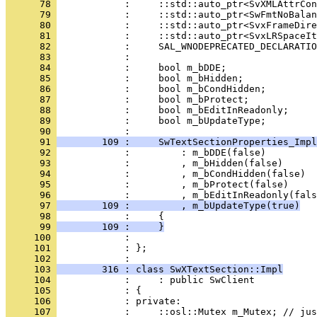
      78 
      79 
      80 
      81 
      82 
      83 
      84 
      85 
      86 
      87 
      88 
      89 
            :     bool m_bUpdateType;
      90 
      91 
        109 :     SwTextSectionProperties_Impl
      92 
      93 
      94 
      95 
      96 
      97 
        109 :         , m_bUpdateType(true)
      98 
      99 
        109 :     }
     100 
     101 
            : };
     102 
     103 
        316 : class SwXTextSection::Impl
     104 
     105 
     106 
     107 