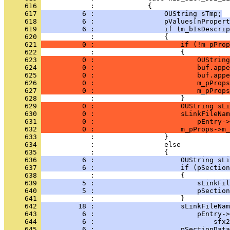
     616 
     617 
          6 :                 OUString sTmp;
     618 
          6 :                 pValues[nPropert
     619 
          6 :                 if (m_bIsDescrip
     620 
     621 
          0 :                     if (!m_pProp
     622 
     623 
          0 :                         OUString
     624 
          0 :                         buf.appe
     625 
          0 :                         buf.appe
     626 
          0 :                         m_pProps
     627 
          0 :                         m_pProps
     628 
     629 
          0 :                     OUString sLi
     630 
          0 :                     sLinkFileNam
     631 
          0 :                         pEntry->
     632 
          0 :                     m_pProps->m_
     633 
     634 
     635 
     636 
          6 :                     OUString sLi
     637 
          6 :                     if (pSection
     638 
     639 
          5 :                         sLinkFil
     640 
          5 :                         pSection
     641 
     642 
         18 :                     sLinkFileNam
     643 
          6 :                         pEntry->
     644 
          6 :                             sfx2
     645 
          6 :                     pSectionData