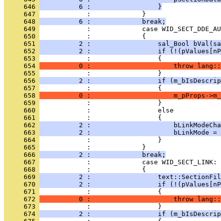
     646 
          6 :                 }
     647 
     648 
          6 :             break;
     649 
     650 
     651 
          2 :                 sal_Bool bVal(sa
     652 
          2 :                 if (!(pValues[nP
     653 
     654 
          0 :                     throw lang::
     655 
     656 
          2 :                 if (m_bIsDescrip
     657 
     658 
          0 :                     m_pProps->m_
     659 
     660 
     661 
     662 
          2 :                     bLinkModeCha
     663 
          2 :                     bLinkMode = 
     664 
     665 
     666 
          2 :             break;
     667 
     668 
     669 
          2 :                 text::SectionFil
     670 
          2 :                 if (!(pValues[nP
     671 
     672 
          0 :                     throw lang::
     673 
     674 
          2 :                 if (m_bIsDescrip