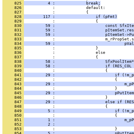
     825 
          4 :             break;
     826 
     827 
     828 
        117 :                 if (pFmt)
     829 
     830 
         59 :                     const SfxIte
     831 
         59 :                     pItemSet.res
     832 
         59 :                     pItemSet->Pu
     833 
     834 
         59 :                             pVal
     835 
     836 
     837 
     838 
         58 :                     SfxPoolItem*
     839 
         58 :                     if (RES_COL 
     840 
     841 
         29 :                         if (!m_p
     842 
     843 
         29 :                             m_pP
     844 
     845 
         29 :                         pPutItem
     846 
     847 
         29 :                     else if (RES
     848 
     849 
          5 :                         if (!m_p
     850 
     851 
          1 :                             m_pP
     852 
          2 :                                 
     853 
     854 
          5 :                         pPutItem