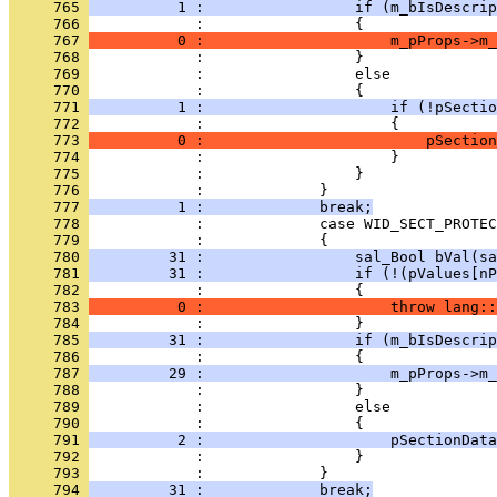
     765 
          1 :                 if (m_bIsDescrip
     766 
     767 
          0 :                     m_pProps->m_
     768 
     769 
     770 
     771 
          1 :                     if (!pSectio
     772 
     773 
          0 :                         pSection
     774 
     775 
     776 
     777 
          1 :             break;
     778 
     779 
     780 
         31 :                 sal_Bool bVal(sa
     781 
         31 :                 if (!(pValues[nP
     782 
     783 
          0 :                     throw lang::
     784 
     785 
         31 :                 if (m_bIsDescrip
     786 
     787 
         29 :                     m_pProps->m_
     788 
     789 
     790 
     791 
          2 :                     pSectionData
     792 
     793 
     794 
         31 :             break;