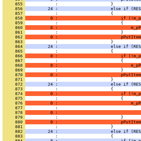
     855 
     856 
         24 :                     else if (RES
     857 
     858 
          0 :                         if (!m_p
     859 
     860 
          0 :                             m_pP
     861 
     862 
          0 :                         pPutItem
     863 
     864 
         24 :                     else if (RES
     865 
     866 
          0 :                         if (!m_p
     867 
     868 
          0 :                             m_pP
     869 
     870 
          0 :                         pPutItem
     871 
     872 
         24 :                     else if (RES
     873 
     874 
          0 :                         if (!m_p
     875 
     876 
          0 :                             m_pP
     877 
     878 
          0 :                                 
     879 
     880 
          0 :                         pPutItem
     881 
     882 
         24 :                     else if (RES
     883 
     884 
          8 :                         if (!m_p