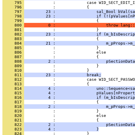
     795 
     796 
     797 
         23 :                 sal_Bool bVal(sa
     798 
         23 :                 if (!(pValues[nP
     799 
     800 
          0 :                     throw lang::
     801 
     802 
         23 :                 if (m_bIsDescrip
     803 
     804 
         21 :                     m_pProps->m_
     805 
     806 
     807 
     808 
          2 :                     pSectionData
     809 
     810 
     811 
         23 :             break;
     812 
     813 
     814 
          4 :                 uno::Sequence<sa
     815 
          4 :                 pValues[nPropert
     816 
          4 :                 if (m_bIsDescrip
     817 
     818 
          2 :                     m_pProps->m_
     819 
     820 
     821 
     822 
          2 :                     pSectionData
     823 
          4 :                 }
     824 