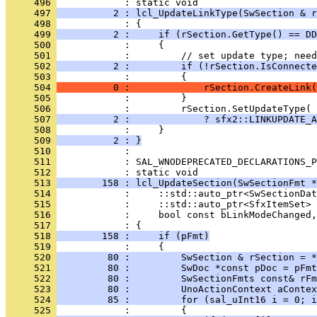
     496 
     497 
          2 : lcl_UpdateLinkType(SwSection & r
     498 
     499 
          2 :     if (rSection.GetType() == DD
     500 
     501 
     502 
          2 :         if (!rSection.IsConnecte
     503 
     504 
          0 :             rSection.CreateLink(
     505 
     506 
     507 
          2 :             ? sfx2::LINKUPDATE_A
     508 
     509 
          2 : }
     510 
     511 
            : SAL_WNODEPRECATED_DECLARATIONS_P
     512 
     513 
        158 : lcl_UpdateSection(SwSectionFmt *
     514 
     515 
     516 
     517 
     518 
        158 :     if (pFmt)
     519 
     520 
         80 :         SwSection & rSection = *
     521 
         80 :         SwDoc *const pDoc = pFmt
     522 
         80 :         SwSectionFmts const& rFm
     523 
         80 :         UnoActionContext aContex
     524 
         85 :         for (sal_uInt16 i = 0; i
     525 