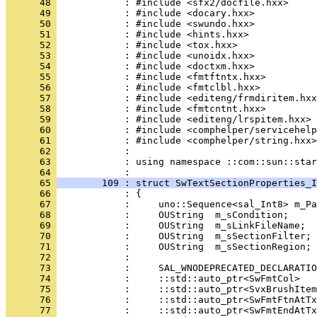
      48 
      49 
      50 
      51 
      52 
      53 
      54 
      55 
      56 
      57 
      58 
      59 
      60 
      61 
      62 
      63 
            : using namespace ::com::sun::star
      64 
      65 
        109 : struct SwTextSectionProperties_I
      66 
      67 
      68 
      69 
      70 
      71 
      72 
      73 
      74 
      75 
      76 
      77 