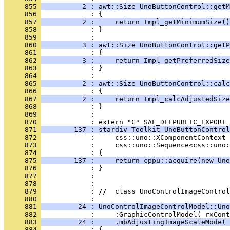
     855 
          2 : awt::Size UnoButtonControl::getM
     856 
     857 
          2 :     return Impl_getMinimumSize()
     858 
            : }
     859 
     860 
          3 : awt::Size UnoButtonControl::getP
     861 
     862 
          3 :     return Impl_getPreferredSize
     863 
            : }
     864 
     865 
          2 : awt::Size UnoButtonControl::calc
     866 
     867 
          2 :     return Impl_calcAdjustedSize
     868 
     869 
            : 
     870 
     871 
        137 : stardiv_Toolkit_UnoButtonControl
     872 
     873 
     874 
     875 
        137 :     return cppu::acquire(new Uno
     876 
     877 
     878 
     879 
            : //  class UnoControlImageControl
     880 
     881 
         24 : UnoControlImageControlModel::Uno
     882 
     883 
         24 :     ,mbAdjustingImageScaleMode( 
     884 