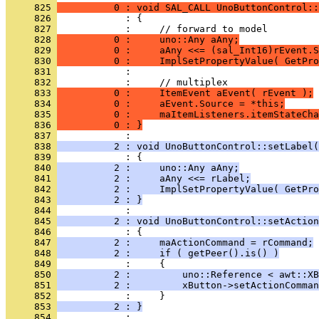
     825 
          0 : void SAL_CALL UnoButtonControl::
     826 
     827 
     828 
          0 :     uno::Any aAny;
     829 
          0 :     aAny <<= (sal_Int16)rEvent.S
     830 
          0 :     ImplSetPropertyValue( GetPro
     831 
     832 
     833 
          0 :     ItemEvent aEvent( rEvent );
     834 
          0 :     aEvent.Source = *this;
     835 
          0 :     maItemListeners.itemStateCha
     836 
          0 : }
     837 
     838 
          2 : void UnoButtonControl::setLabel(
     839 
     840 
          2 :     uno::Any aAny;
     841 
          2 :     aAny <<= rLabel;
     842 
          2 :     ImplSetPropertyValue( GetPro
     843 
          2 : }
     844 
     845 
          2 : void UnoButtonControl::setAction
     846 
     847 
          2 :     maActionCommand = rCommand;
     848 
          2 :     if ( getPeer().is() )
     849 
     850 
          2 :         uno::Reference < awt::XB
     851 
          2 :         xButton->setActionComman
     852 
     853 
          2 : }
     854 