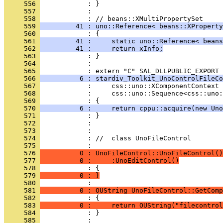
     556 
     557 
            : 
     558 
     559 
         41 : uno::Reference< beans::XProperty
     560 
     561 
         41 :     static uno::Reference< beans
     562 
         41 :     return xInfo;
     563 
     564 
            : 
     565 
     566 
          6 : stardiv_Toolkit_UnoControlFileCo
     567 
     568 
     569 
     570 
          6 :     return cppu::acquire(new Uno
     571 
     572 
     573 
     574 
            : //  class UnoFileControl
     575 
     576 
          0 : UnoFileControl::UnoFileControl()
     577 
          0 :     :UnoEditControl()
     578 
     579 
          0 : }
     580 
     581 
          0 : OUString UnoFileControl::GetComp
     582 
     583 
          0 :     return OUString("filecontrol
     584 
     585 
            : 