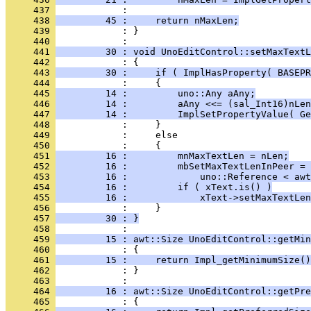
     437 
     438 
         45 :     return nMaxLen;
     439 
            : }
     440 
     441 
         30 : void UnoEditControl::setMaxTextL
     442 
     443 
         30 :     if ( ImplHasProperty( BASEPR
     444 
     445 
         14 :         uno::Any aAny;
     446 
         14 :         aAny <<= (sal_Int16)nLen
     447 
         14 :         ImplSetPropertyValue( Ge
     448 
     449 
     450 
     451 
         16 :         mnMaxTextLen = nLen;
     452 
         16 :         mbSetMaxTextLenInPeer = 
     453 
         16 :             uno::Reference < awt
     454 
         16 :         if ( xText.is() )
     455 
         16 :             xText->setMaxTextLen
     456 
     457 
         30 : }
     458 
     459 
         15 : awt::Size UnoEditControl::getMin
     460 
     461 
         15 :     return Impl_getMinimumSize()
     462 
            : }
     463 
     464 
         16 : awt::Size UnoEditControl::getPre
     465 