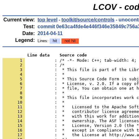
LCOV - cod
Current view:
top level
-
toolkit/source/controls
- unocont
Test:
commit 0e63ca4fde4e446f346e35849c756a
Date:
2014-04-11
Legend:
Lines:
hit
not hit
          Line data    Source code
       1 
            : /* -*- Mode: C++; tab-width: 4; 
       2 
       3 
       4 
       5 
       6 
       7 
       8 
       9 
      10 
      11 
      12 
      13 
      14 
      15 
      16 
      17 