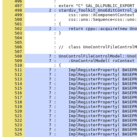
     496 
            : 
     497 
     498 
          2 : stardiv_Toolkit_UnoEditControl_g
     499 
     500 
     501 
     502 
          2 :     return cppu::acquire(new Uno
     503 
     504 
     505 
     506 
            : //  class UnoControlFileControlM
     507 
     508 
          7 : UnoControlFileControlModel::UnoC
     509 
          7 :     :UnoControlModel( rxContext 
     510 
     511 
          7 :     ImplRegisterProperty( BASEPR
     512 
          7 :     ImplRegisterProperty( BASEPR
     513 
          7 :     ImplRegisterProperty( BASEPR
     514 
          7 :     ImplRegisterProperty( BASEPR
     515 
          7 :     ImplRegisterProperty( BASEPR
     516 
          7 :     ImplRegisterProperty( BASEPR
     517 
          7 :     ImplRegisterProperty( BASEPR
     518 
          7 :     ImplRegisterProperty( BASEPR
     519 
          7 :     ImplRegisterProperty( BASEPR
     520 
          7 :     ImplRegisterProperty( BASEPR
     521 
          7 :     ImplRegisterProperty( BASEPR
     522 
          7 :     ImplRegisterProperty( BASEPR
     523 
          7 :     ImplRegisterProperty( BASEPR
     524 
          7 :     ImplRegisterProperty( BASEPR
     525 
          7 :     ImplRegisterProperty( BASEPR