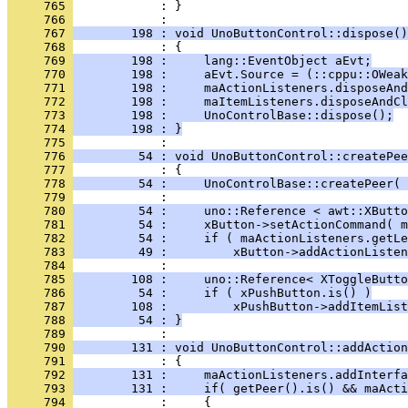
     765 
            : }
     766 
     767 
        198 : void UnoButtonControl::dispose()
     768 
     769 
        198 :     lang::EventObject aEvt;
     770 
        198 :     aEvt.Source = (::cppu::OWeak
     771 
        198 :     maActionListeners.disposeAnd
     772 
        198 :     maItemListeners.disposeAndCl
     773 
        198 :     UnoControlBase::dispose();
     774 
        198 : }
     775 
     776 
         54 : void UnoButtonControl::createPee
     777 
     778 
         54 :     UnoControlBase::createPeer( 
     779 
     780 
         54 :     uno::Reference < awt::XButto
     781 
         54 :     xButton->setActionCommand( m
     782 
         54 :     if ( maActionListeners.getLe
     783 
         49 :         xButton->addActionListen
     784 
     785 
        108 :     uno::Reference< XToggleButto
     786 
         54 :     if ( xPushButton.is() )
     787 
        108 :         xPushButton->addItemList
     788 
         54 : }
     789 
     790 
        131 : void UnoButtonControl::addAction
     791 
     792 
        131 :     maActionListeners.addInterfa
     793 
        131 :     if( getPeer().is() && maActi
     794 