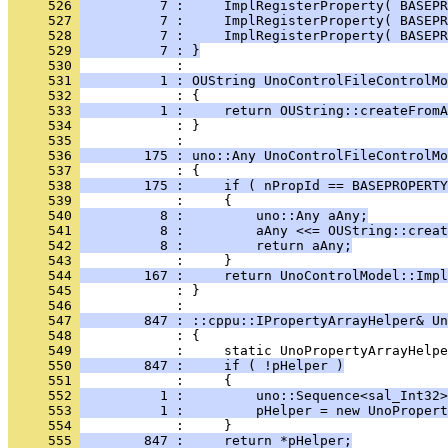
     526 
          7 :     ImplRegisterProperty( BASEPR
     527 
          7 :     ImplRegisterProperty( BASEPR
     528 
          7 :     ImplRegisterProperty( BASEPR
     529 
          7 : }
     530 
     531 
          1 : OUString UnoControlFileControlMo
     532 
     533 
          1 :     return OUString::createFromA
     534 
            : }
     535 
     536 
        175 : uno::Any UnoControlFileControlMo
     537 
     538 
        175 :     if ( nPropId == BASEPROPERTY
     539 
     540 
          8 :         uno::Any aAny;
     541 
          8 :         aAny <<= OUString::creat
     542 
          8 :         return aAny;
     543 
     544 
        167 :     return UnoControlModel::Impl
     545 
            : }
     546 
     547 
        847 : ::cppu::IPropertyArrayHelper& Un
     548 
     549 
     550 
        847 :     if ( !pHelper )
     551 
     552 
          1 :         uno::Sequence<sal_Int32>
     553 
          1 :         pHelper = new UnoPropert
     554 
     555 
        847 :     return *pHelper;