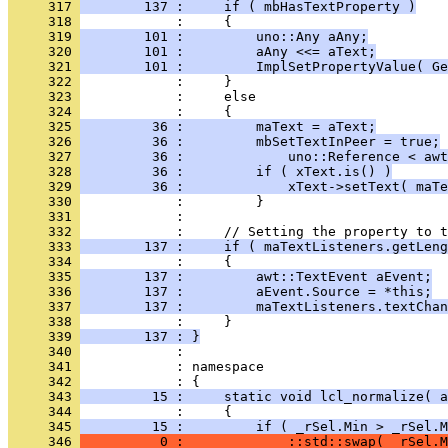
     317 
        137 :     if ( mbHasTextProperty )
     318 
     319 
        101 :         uno::Any aAny;
     320 
        101 :         aAny <<= aText;
     321 
        101 :         ImplSetPropertyValue( Ge
     322 
     323 
     324 
     325 
         36 :         maText = aText;
     326 
         36 :         mbSetTextInPeer = true;
     327 
         36 :             uno::Reference < awt
     328 
         36 :         if ( xText.is() )
     329 
         36 :             xText->setText( maTe
     330 
     331 
     332 
     333 
        137 :     if ( maTextListeners.getLeng
     334 
     335 
        137 :         awt::TextEvent aEvent;
     336 
        137 :         aEvent.Source = *this;
     337 
        137 :         maTextListeners.textChan
     338 
     339 
        137 : }
     340 
     341 
            : namespace
     342 
     343 
         15 :     static void lcl_normalize( a
     344 
     345 
         15 :         if ( _rSel.Min > _rSel.M
     346 
          0 :             ::std::swap( _rSel.M