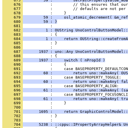
     675 
         59 :         setFastPropertyValue_NoB
     676 
     677 
     678 
     679 
         59 :     osl_atomic_decrement( &m_ref
     680 
         59 : }
     681 
     682 
          1 : OUString UnoControlButtonModel::
     683 
     684 
          1 :     return OUString::createFromA
     685 
            : }
     686 
     687 
       1937 : uno::Any UnoControlButtonModel::
     688 
     689 
       1937 :     switch ( nPropId )
     690 
     691 
     692 
         60 :         return uno::makeAny( OUS
     693 
     694 
         60 :         return uno::makeAny( fal
     695 
     696 
         61 :         return uno::makeAny( (sa
     697 
     698 
         61 :         return uno::makeAny( tru
     699 
     700 
     701 
       1695 :     return GraphicControlModel::
     702 
            : }
     703 
     704 
       5238 : ::cppu::IPropertyArrayHelper& Un