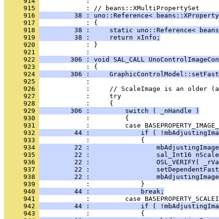
     914 
            : 
     915 
     916 
         38 : uno::Reference< beans::XProperty
     917 
     918 
         38 :     static uno::Reference< beans
     919 
         38 :     return xInfo;
     920 
            : }
     921 
     922 
        306 : void SAL_CALL UnoControlImageCon
     923 
     924 
        306 :     GraphicControlModel::setFast
     925 
     926 
     927 
     928 
     929 
        306 :         switch ( _nHandle )
     930 
     931 
     932 
         44 :             if ( !mbAdjustingIma
     933 
     934 
         22 :                 mbAdjustingImage
     935 
         22 :                 sal_Int16 nScale
     936 
         22 :                 OSL_VERIFY( _rVa
     937 
         22 :                 setDependentFast
     938 
         22 :                 mbAdjustingImage
     939 
     940 
         44 :             break;
     941 
     942 
         44 :             if ( !mbAdjustingIma
     943 