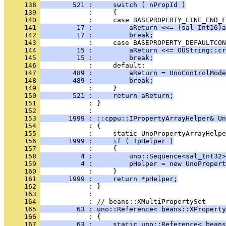
     138 
        521 :     switch ( nPropId )
     139 
     140 
     141 
         17 :         aReturn <<= (sal_Int16)a
     142 
         17 :         break;
     143 
     144 
         15 :         aReturn <<= OUString::cr
     145 
         15 :         break;
     146 
     147 
        489 :         aReturn = UnoControlMode
     148 
        489 :         break;
     149 
     150 
        521 :     return aReturn;
     151 
            : }
     152 
     153 
       1999 : ::cppu::IPropertyArrayHelper& Un
     154 
     155 
     156 
       1999 :     if ( !pHelper )
     157 
     158 
          4 :         uno::Sequence<sal_Int32>
     159 
          4 :         pHelper = new UnoPropert
     160 
     161 
       1999 :     return *pHelper;
     162 
     163 
            : 
     164 
     165 
         63 : uno::Reference< beans::XProperty
     166 
     167 
         63 :     static uno::Reference< beans