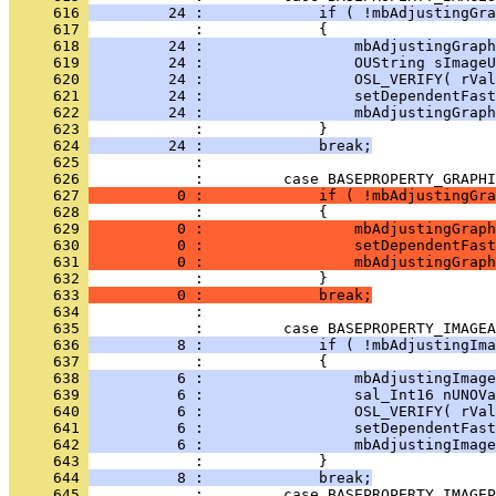
     616 
         24 :             if ( !mbAdjustingGra
     617 
     618 
         24 :                 mbAdjustingGraph
     619 
         24 :                 OUString sImageU
     620 
         24 :                 OSL_VERIFY( rVal
     621 
         24 :                 setDependentFast
     622 
         24 :                 mbAdjustingGraph
     623 
     624 
         24 :             break;
     625 
     626 
     627 
          0 :             if ( !mbAdjustingGra
     628 
     629 
          0 :                 mbAdjustingGraph
     630 
          0 :                 setDependentFast
     631 
          0 :                 mbAdjustingGraph
     632 
     633 
          0 :             break;
     634 
     635 
     636 
          8 :             if ( !mbAdjustingIma
     637 
     638 
          6 :                 mbAdjustingImage
     639 
          6 :                 sal_Int16 nUNOVa
     640 
          6 :                 OSL_VERIFY( rVal
     641 
          6 :                 setDependentFast
     642 
          6 :                 mbAdjustingImage
     643 
     644 
          8 :             break;
     645 