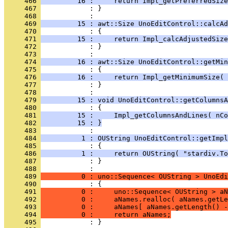
     466 
         16 :     return Impl_getPreferredSize
     467 
            : }
     468 
     469 
         15 : awt::Size UnoEditControl::calcAd
     470 
     471 
         15 :     return Impl_calcAdjustedSize
     472 
            : }
     473 
     474 
         16 : awt::Size UnoEditControl::getMin
     475 
     476 
         16 :     return Impl_getMinimumSize( 
     477 
            : }
     478 
     479 
         15 : void UnoEditControl::getColumnsA
     480 
     481 
         15 :     Impl_getColumnsAndLines( nCo
     482 
         15 : }
     483 
     484 
          1 : OUString UnoEditControl::getImpl
     485 
     486 
          1 :     return OUString( "stardiv.To
     487 
            : }
     488 
     489 
          0 : uno::Sequence< OUString > UnoEdi
     490 
     491 
          0 :     uno::Sequence< OUString > aN
     492 
          0 :     aNames.realloc( aNames.getLe
     493 
          0 :     aNames[ aNames.getLength() -
     494 
          0 :     return aNames;
     495 