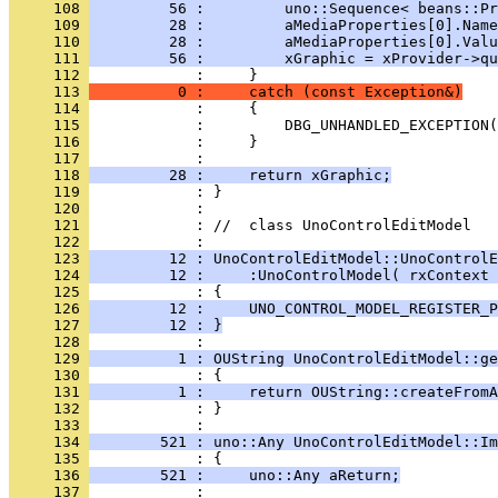
     108 
         56 :         uno::Sequence< beans::Pr
     109 
         28 :         aMediaProperties[0].Name
     110 
         28 :         aMediaProperties[0].Valu
     111 
         56 :         xGraphic = xProvider->qu
     112 
     113 
          0 :     catch (const Exception&)
     114 
     115 
     116 
     117 
     118 
         28 :     return xGraphic;
     119 
     120 
     121 
            : //  class UnoControlEditModel
     122 
     123 
         12 : UnoControlEditModel::UnoControlE
     124 
         12 :     :UnoControlModel( rxContext 
     125 
     126 
         12 :     UNO_CONTROL_MODEL_REGISTER_P
     127 
         12 : }
     128 
     129 
          1 : OUString UnoControlEditModel::ge
     130 
     131 
          1 :     return OUString::createFromA
     132 
            : }
     133 
     134 
        521 : uno::Any UnoControlEditModel::Im
     135 
     136 
        521 :     uno::Any aReturn;
     137 