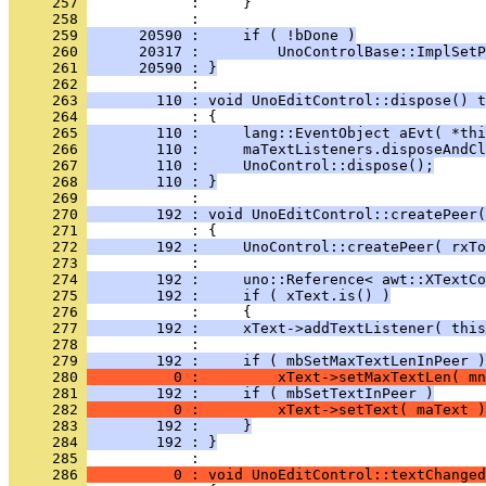
     257 
     258 
     259 
      20590 :     if ( !bDone )
     260 
      20317 :         UnoControlBase::ImplSetP
     261 
      20590 : }
     262 
     263 
        110 : void UnoEditControl::dispose() t
     264 
     265 
        110 :     lang::EventObject aEvt( *thi
     266 
        110 :     maTextListeners.disposeAndCl
     267 
        110 :     UnoControl::dispose();
     268 
        110 : }
     269 
     270 
        192 : void UnoEditControl::createPeer(
     271 
     272 
        192 :     UnoControl::createPeer( rxTo
     273 
     274 
        192 :     uno::Reference< awt::XTextCo
     275 
        192 :     if ( xText.is() )
     276 
     277 
        192 :     xText->addTextListener( this
     278 
     279 
        192 :     if ( mbSetMaxTextLenInPeer )
     280 
          0 :         xText->setMaxTextLen( mn
     281 
        192 :     if ( mbSetTextInPeer )
     282 
          0 :         xText->setText( maText )
     283 
        192 :     }
     284 
        192 : }
     285 
     286 
          0 : void UnoEditControl::textChanged