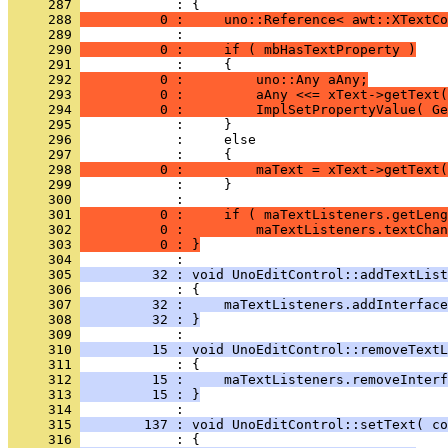
     287 
     288 
          0 :     uno::Reference< awt::XTextCo
     289 
     290 
          0 :     if ( mbHasTextProperty )
     291 
     292 
          0 :         uno::Any aAny;
     293 
          0 :         aAny <<= xText->getText(
     294 
          0 :         ImplSetPropertyValue( Ge
     295 
     296 
     297 
     298 
          0 :         maText = xText->getText(
     299 
     300 
     301 
          0 :     if ( maTextListeners.getLeng
     302 
          0 :         maTextListeners.textChan
     303 
          0 : }
     304 
     305 
         32 : void UnoEditControl::addTextList
     306 
     307 
         32 :     maTextListeners.addInterface
     308 
         32 : }
     309 
     310 
         15 : void UnoEditControl::removeTextL
     311 
     312 
         15 :     maTextListeners.removeInterf
     313 
         15 : }
     314 
     315 
        137 : void UnoEditControl::setText( co
     316 