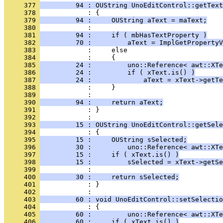
     377 
         94 : OUString UnoEditControl::getText
     378 
     379 
         94 :     OUString aText = maText;
     380 
     381 
         94 :     if ( mbHasTextProperty )
     382 
         70 :         aText = ImplGetPropertyV
     383 
     384 
     385 
         24 :         uno::Reference< awt::XTe
     386 
         24 :         if ( xText.is() )
     387 
         24 :             aText = xText->getTe
     388 
     389 
     390 
         94 :     return aText;
     391 
            : }
     392 
     393 
         15 : OUString UnoEditControl::getSele
     394 
     395 
         15 :     OUString sSelected;
     396 
         30 :         uno::Reference< awt::XTe
     397 
         15 :     if ( xText.is() )
     398 
         15 :         sSelected = xText->getSe
     399 
     400 
         30 :     return sSelected;
     401 
            : }
     402 
     403 
         60 : void UnoEditControl::setSelectio
     404 
     405 
         60 :         uno::Reference< awt::XTe
     406 
         60 :     if ( xText.is() )