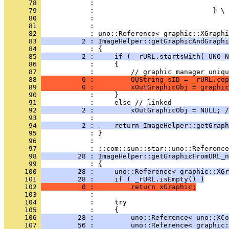
      78 
      79 
      80 
      81 
            : 
      82 
      83 
          2 : ImageHelper::getGraphicAndGraphi
      84 
      85 
          2 :     if ( _rURL.startsWith( UNO_N
      86 
      87 
      88 
          0 :         OUString sID = _rURL.cop
      89 
          0 :         xOutGraphicObj = graphic
      90 
      91 
      92 
          2 :         xOutGraphicObj = NULL; /
      93 
      94 
          2 :     return ImageHelper::getGraph
      95 
      96 
            : 
      97 
      98 
         28 : ImageHelper::getGraphicFromURL_n
      99 
     100 
         28 :     uno::Reference< graphic::XGr
     101 
         28 :     if ( _rURL.isEmpty() )
     102 
          0 :         return xGraphic;
     103 
     104 
     105 
     106 
         28 :         uno::Reference< uno::XCo
     107 
         56 :         uno::Reference< graphic: