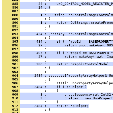
     885 
         24 :     UNO_CONTROL_MODEL_REGISTER_P
     886 
         24 : }
     887 
     888 
          1 : OUString UnoControlImageControlM
     889 
     890 
          1 :     return OUString::createFromA
     891 
            : }
     892 
     893 
        434 : uno::Any UnoControlImageControlM
     894 
     895 
        434 :     if ( nPropId == BASEPROPERTY
     896 
         27 :         return uno::makeAny( OUS
     897 
     898 
        407 :     if ( nPropId == BASEPROPERTY
     899 
         27 :         return makeAny( awt::Ima
     900 
     901 
        380 :     return GraphicControlModel::
     902 
            : }
     903 
     904 
       2484 : ::cppu::IPropertyArrayHelper& Un
     905 
     906 
     907 
       2484 :     if ( !pHelper )
     908 
     909 
          3 :         uno::Sequence<sal_Int32>
     910 
          3 :         pHelper = new UnoPropert
     911 
     912 
       2484 :     return *pHelper;
     913 