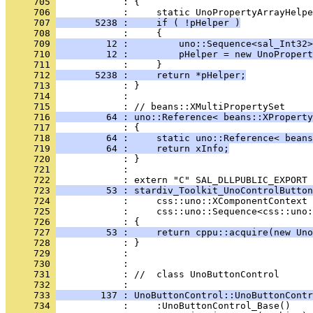
     705 
     706 
     707 
       5238 :     if ( !pHelper )
     708 
     709 
         12 :         uno::Sequence<sal_Int32>
     710 
         12 :         pHelper = new UnoPropert
     711 
     712 
       5238 :     return *pHelper;
     713 
     714 
            : 
     715 
     716 
         64 : uno::Reference< beans::XProperty
     717 
     718 
         64 :     static uno::Reference< beans
     719 
         64 :     return xInfo;
     720 
     721 
            : 
     722 
     723 
         53 : stardiv_Toolkit_UnoControlButton
     724 
     725 
     726 
     727 
         53 :     return cppu::acquire(new Uno
     728 
     729 
     730 
     731 
            : //  class UnoButtonControl
     732 
     733 
        137 : UnoButtonControl::UnoButtonContr
     734 