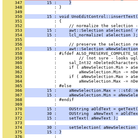
     347 
         15 :     }
     348 
            : }
     349 
     350 
         15 : void UnoEditControl::insertText(
     351 
     352 
     353 
         15 :     awt::Selection aSelection( r
     354 
         15 :     lcl_normalize( aSelection );
     355 
     356 
     357 
         15 :     awt::Selection aNewSelection
     358 
     359 
     360 
     361 
     362 
     363 
     364 
     365 
     366 
         15 :     aNewSelection.Max = ::std::m
     367 
         15 :     aNewSelection.Min = aNewSele
     368 
     369 
     370 
         15 :     OUString aOldText = getText(
     371 
         30 :     OUString  aNewText = aOldTex
     372 
         15 :     setText( aNewText );
     373 
     374 
         30 :     setSelection( aNewSelection 
     375 
         15 : }
     376 