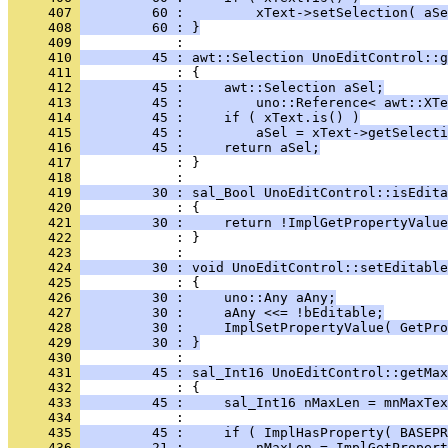
     407 
         60 :         xText->setSelection( aSe
     408 
         60 : }
     409 
     410 
         45 : awt::Selection UnoEditControl::g
     411 
     412 
         45 :     awt::Selection aSel;
     413 
         45 :         uno::Reference< awt::XTe
     414 
         45 :     if ( xText.is() )
     415 
         45 :         aSel = xText->getSelecti
     416 
         45 :     return aSel;
     417 
            : }
     418 
     419 
         30 : sal_Bool UnoEditControl::isEdita
     420 
     421 
         30 :     return !ImplGetPropertyValue
     422 
            : }
     423 
     424 
         30 : void UnoEditControl::setEditable
     425 
     426 
         30 :     uno::Any aAny;
     427 
         30 :     aAny <<= !bEditable;
     428 
         30 :     ImplSetPropertyValue( GetPro
     429 
         30 : }
     430 
     431 
         45 : sal_Int16 UnoEditControl::getMax
     432 
     433 
         45 :     sal_Int16 nMaxLen = mnMaxTex
     434 
     435 
         45 :     if ( ImplHasProperty( BASEPR
     436 
         21 :         nMaxLen = ImplGetProper