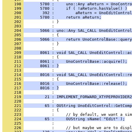
     198 
       5780 :     uno::Any aReturn = UnoContro
     199 
       5780 :     if ( !aReturn.hasValue() )
     200 
        392 :         aReturn = UnoEditControl
     201 
       5780 :     return aReturn;
     202 
            : }
     203 
     204 
       5066 : uno::Any SAL_CALL UnoEditControl
     205 
     206 
       5066 :     return UnoControlBase::query
     207 
            : }
     208 
     209 
       8061 : void SAL_CALL UnoEditControl::ac
     210 
     211 
       8061 :     UnoControlBase::acquire();
     212 
       8061 : }
     213 
     214 
       8016 : void SAL_CALL UnoEditControl::re
     215 
     216 
       8016 :     UnoControlBase::release();
     217 
       8016 : }
     218 
     219 
         21 : IMPLEMENT_FORWARD_XTYPEPROVIDER2
     220 
     221 
         65 : OUString UnoEditControl::GetComp
     222 
     223 
     224 
         65 :     OUString sName( "Edit" );
     225 
     226 