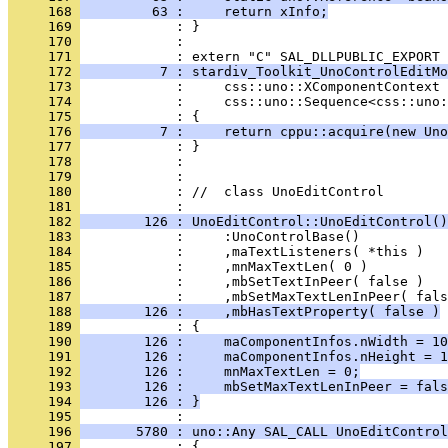
     168 
         63 :     return xInfo;
     169 
     170 
            : 
     171 
     172 
          7 : stardiv_Toolkit_UnoControlEditMo
     173 
     174 
     175 
     176 
          7 :     return cppu::acquire(new Uno
     177 
     178 
     179 
     180 
            : //  class UnoEditControl
     181 
     182 
        126 : UnoEditControl::UnoEditControl()
     183 
     184 
     185 
     186 
     187 
     188 
        126 :     ,mbHasTextProperty( false )
     189 
     190 
        126 :     maComponentInfos.nWidth = 10
     191 
        126 :     maComponentInfos.nHeight = 1
     192 
        126 :     mnMaxTextLen = 0;
     193 
        126 :     mbSetMaxTextLenInPeer = fals
     194 
        126 : }
     195 
     196 
       5780 : uno::Any SAL_CALL UnoEditControl
     197 