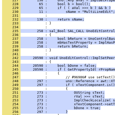
     227 
        130 :     uno::Any aVal = ImplGetPrope
     228 
         65 :     bool b = bool();
     229 
         65 :     if ( ( aVal >>= b ) && b )
     230 
         11 :         sName = "MultiLineEdit";
     231 
     232 
        130 :     return sName;
     233 
            : }
     234 
     235 
        258 : sal_Bool SAL_CALL UnoEditControl
     236 
     237 
        258 :     bool bReturn = UnoControlBas
     238 
        258 :     mbHasTextProperty = ImplHasP
     239 
        258 :     return bReturn;
     240 
            : }
     241 
     242 
      20590 : void UnoEditControl::ImplSetPeer
     243 
     244 
      20590 :     bool bDone = false;
     245 
      20590 :     if ( GetPropertyId( rPropNam
     246 
     247 
     248 
        297 :         uno::Reference < awt::XT
     249 
        297 :         if ( xTextComponent.is()
     250 
     251 
        273 :             OUString sText;
     252 
        273 :             rVal >>= sText;
     253 
        273 :             ImplCheckLocalize( s
     254 
        273 :             xTextComponent->setT
     255 
        273 :             bDone = true;
     256 
        297 :         }