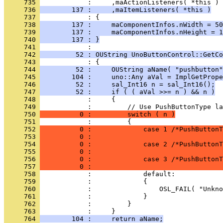
     735 
     736 
        137 :     ,maItemListeners( *this )
     737 
     738 
        137 :     maComponentInfos.nWidth = 50
     739 
        137 :     maComponentInfos.nHeight = 1
     740 
        137 : }
     741 
     742 
         52 : OUString UnoButtonControl::GetCo
     743 
     744 
         52 :     OUString aName( "pushbutton"
     745 
        104 :     uno::Any aVal = ImplGetPrope
     746 
         52 :     sal_Int16 n = sal_Int16();
     747 
         52 :     if ( ( aVal >>= n ) && n )
     748 
     749 
     750 
          0 :         switch ( n )
     751 
     752 
          0 :             case 1 /*PushButtonT
     753 
          0 :                                 
     754 
          0 :             case 2 /*PushButtonT
     755 
          0 :                                 
     756 
          0 :             case 3 /*PushButtonT
     757 
          0 :                                 
     758 
     759 
     760 
     761 
     762 
     763 
     764 
        104 :     return aName;