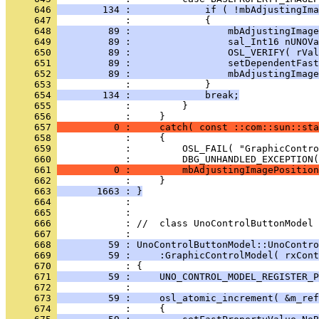
     646 
        134 :             if ( !mbAdjustingIma
     647 
     648 
         89 :                 mbAdjustingImage
     649 
         89 :                 sal_Int16 nUNOVa
     650 
         89 :                 OSL_VERIFY( rVal
     651 
         89 :                 setDependentFast
     652 
         89 :                 mbAdjustingImage
     653 
     654 
        134 :             break;
     655 
     656 
     657 
          0 :     catch( const ::com::sun::sta
     658 
     659 
     660 
     661 
          0 :         mbAdjustingImagePosition
     662 
     663 
       1663 : }
     664 
     665 
     666 
            : //  class UnoControlButtonModel
     667 
     668 
         59 : UnoControlButtonModel::UnoContro
     669 
         59 :     :GraphicControlModel( rxCont
     670 
     671 
         59 :     UNO_CONTROL_MODEL_REGISTER_P
     672 
     673 
         59 :     osl_atomic_increment( &m_ref
     674 