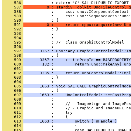
     586 
     587 
          0 : stardiv_Toolkit_UnoFileControl_g
     588 
     589 
     590 
     591 
          0 :     return cppu::acquire(new Uno
     592 
     593 
     594 
     595 
            : //  class GraphicControlModel
     596 
     597 
       3367 : uno::Any GraphicControlModel::Im
     598 
     599 
       3367 :     if ( nPropId == BASEPROPERTY
     600 
        132 :         return uno::makeAny( uno
     601 
     602 
       3235 :     return UnoControlModel::Impl
     603 
            : }
     604 
     605 
       1663 : void SAL_CALL GraphicControlMode
     606 
     607 
       1663 :     UnoControlModel::setFastProp
     608 
     609 
     610 
     611 
     612 
     613 
       1663 :         switch ( nHandle )
     614 
     615 