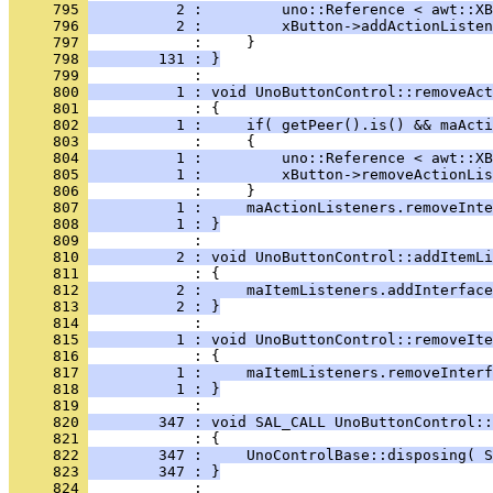
     795 
          2 :         uno::Reference < awt::XB
     796 
          2 :         xButton->addActionListen
     797 
     798 
        131 : }
     799 
     800 
          1 : void UnoButtonControl::removeAct
     801 
     802 
          1 :     if( getPeer().is() && maActi
     803 
     804 
          1 :         uno::Reference < awt::XB
     805 
          1 :         xButton->removeActionLis
     806 
     807 
          1 :     maActionListeners.removeInte
     808 
          1 : }
     809 
     810 
          2 : void UnoButtonControl::addItemLi
     811 
     812 
          2 :     maItemListeners.addInterface
     813 
          2 : }
     814 
     815 
          1 : void UnoButtonControl::removeIte
     816 
     817 
          1 :     maItemListeners.removeInterf
     818 
          1 : }
     819 
     820 
        347 : void SAL_CALL UnoButtonControl::
     821 
     822 
        347 :     UnoControlBase::disposing( S
     823 
        347 : }
     824 