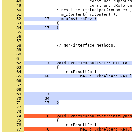
      48 
      49 
      50 
      51 
      52 
         17 :   m_xEnv( rxEnv )
      53 
      54 
         17 : }
      55 
      56 
      57 
      58 
      59 
      60 
            : 
      61 
      62 
         17 : void DynamicResultSet::initStati
      63 
      64 
      65 
         68 :         = new ::ucbhelper::Resul
      66 
      67 
      68 
      69 
         17 :                                 
      70 
         34 :                                 
      71 
         17 : }
      72 
            : 
      73 
      74 
          0 : void DynamicResultSet::initDynam
      75 
      76 
      77 
          0 :         = new ::ucbhelper::Resul