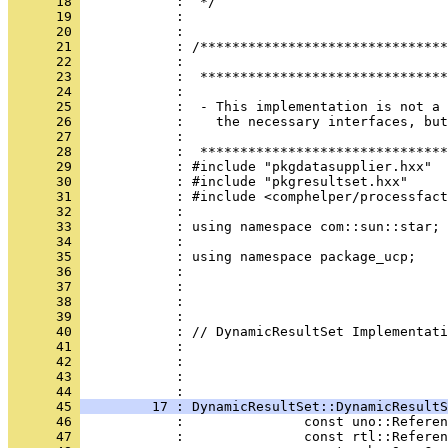
      18 
      19 
      20 
      21 
      22 
      23 
      24 
      25 
      26 
      27 
      28 
      29 
      30 
      31 
      32 
      33 
      34 
      35 
      36 
      37 
      38 
      39 
      40 
      41 
      42 
      43 
            : 
      44 
      45 
         17 : DynamicResultSet::DynamicResultS
      46 
      47 