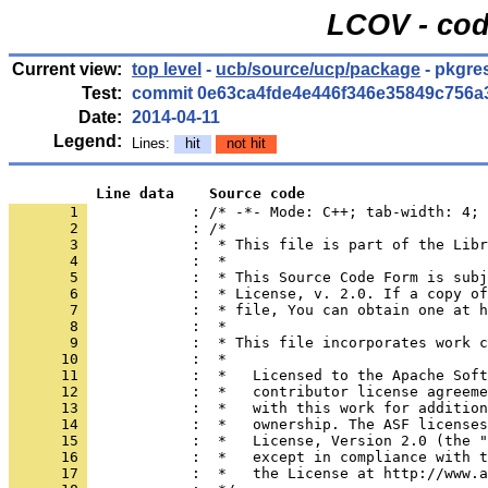
LCOV - cod
Current view:
top level
-
ucb/source/ucp/package
- pkgres
Test:
commit 0e63ca4fde4e446f346e35849c756a
Date:
2014-04-11
Legend:
Lines:
hit
not hit
          Line data    Source code
       1 
            : /* -*- Mode: C++; tab-width: 4; 
       2 
       3 
       4 
       5 
       6 
       7 
       8 
       9 
      10 
      11 
      12 
      13 
      14 
      15 
      16 
      17 