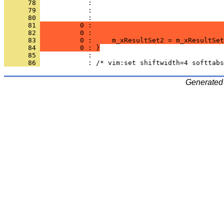
      78 
      79 
      80 
      81 
          0 :                                 
      82 
          0 :                                 
      83 
          0 :     m_xResultSet2 = m_xResultSet
      84 
          0 : }
      85 
      86 
Generated