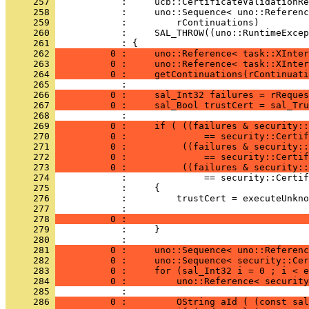
     257 
     258 
     259 
     260 
     261 
     262 
          0 :     uno::Reference< task::XInter
     263 
          0 :     uno::Reference< task::XInter
     264 
          0 :     getContinuations(rContinuati
     265 
     266 
          0 :     sal_Int32 failures = rReques
     267 
          0 :     sal_Bool trustCert = sal_Tru
     268 
     269 
          0 :     if ( ((failures & security::
     270 
          0 :              == security::Certif
     271 
          0 :          ((failures & security::
     272 
          0 :              == security::Certif
     273 
          0 :          ((failures & security::
     274 
     275 
     276 
     277 
     278 
          0 :                                 
     279 
     280 
     281 
          0 :     uno::Sequence< uno::Referenc
     282 
          0 :     uno::Sequence< security::Cer
     283 
          0 :     for (sal_Int32 i = 0 ; i < e
     284 
          0 :         uno::Reference< security
     285 
     286 
          0 :         OString aId ( (const sal