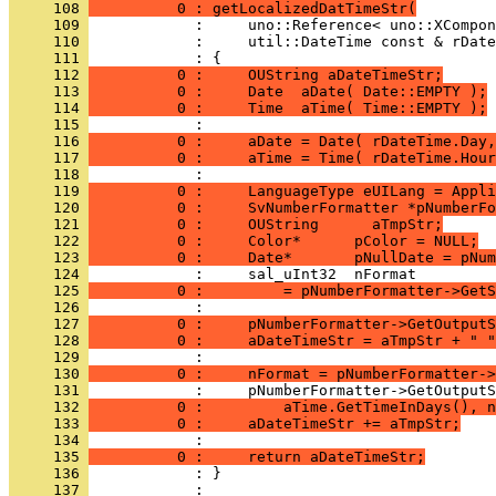
     108 
          0 : getLocalizedDatTimeStr(
     109 
     110 
     111 
     112 
          0 :     OUString aDateTimeStr;
     113 
          0 :     Date  aDate( Date::EMPTY );
     114 
          0 :     Time  aTime( Time::EMPTY );
     115 
     116 
          0 :     aDate = Date( rDateTime.Day,
     117 
          0 :     aTime = Time( rDateTime.Hour
     118 
     119 
          0 :     LanguageType eUILang = Appli
     120 
          0 :     SvNumberFormatter *pNumberFo
     121 
          0 :     OUString      aTmpStr;
     122 
          0 :     Color*      pColor = NULL;
     123 
          0 :     Date*       pNullDate = pNum
     124 
     125 
          0 :         = pNumberFormatter->GetS
     126 
     127 
          0 :     pNumberFormatter->GetOutputS
     128 
          0 :     aDateTimeStr = aTmpStr + " "
     129 
     130 
          0 :     nFormat = pNumberFormatter->
     131 
     132 
          0 :         aTime.GetTimeInDays(), n
     133 
          0 :     aDateTimeStr += aTmpStr;
     134 
     135 
          0 :     return aDateTimeStr;
     136 
     137 
            : 