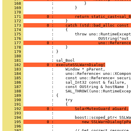
     168 
     169 
     170 
     171 
          0 :         return static_cast<sal_B
     172 
     173 
          0 :     catch (std::bad_alloc const 
     174 
     175 
     176 
     177 
          0 :                   uno::Reference
     178 
     179 
     180 
            : 
     181 
     182 
          0 : executeSSLWarnDialog(
     183 
     184 
     185 
     186 
     187 
     188 
     189 
     190 
     191 
     192 
          0 :         SolarMutexGuard aGuard;
     193 
     194 
     195 
          0 :            new SSLWarnDialog(pPa
     196 
     197 