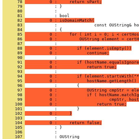
      78 
          0 :     return sPart;
      79 
      80 
            : 
      81 
      82 
          0 : isDomainMatch(
      83 
      84 
      85 
          0 :     for ( int i = 0; i < certHos
      86 
          0 :         OUString element = certH
      87 
      88 
          0 :        if (element.isEmpty())
      89 
          0 :            continue;
      90 
      91 
          0 :        if (hostName.equalsIgnore
      92 
          0 :            return true;
      93 
      94 
          0 :        if (element.startsWith("*
      95 
          0 :            hostName.getLength() 
      96 
      97 
          0 :            OUString cmpStr = ele
      98 
          0 :            if ( hostName.matchIg
      99 
          0 :                     cmpStr, hos
     100 
          0 :                return true;
     101 
     102 
          0 :     }
     103 
     104 
          0 :     return false;
     105 
     106 
            : 
     107 