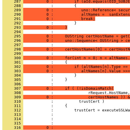
     287 
          0 :         if (aId.equals(OID_SUBJE
     288 
     289 
          0 :            uno::Reference< secur
     290 
          0 :            altNames =  sanExtens
     291 
          0 :            break;
     292 
     293 
          0 :     }
     294 
     295 
          0 :     OUString certHostName = getC
     296 
          0 :     uno::Sequence< OUString > ce
     297 
     298 
          0 :     certHostNames[0] = certHostN
     299 
     300 
          0 :     for(int n = 0; n < altNames.
     301 
     302 
          0 :         if (altNames[n].Type == 
     303 
          0 :            altNames[n].Value >>=
     304 
     305 
     306 
     307 
          0 :     if ( (!isDomainMatch(
     308 
     309 
          0 :               certHostNames )) &
     310 
     311 
     312 
     313 
     314 
     315 
     316 
          0 :                                 