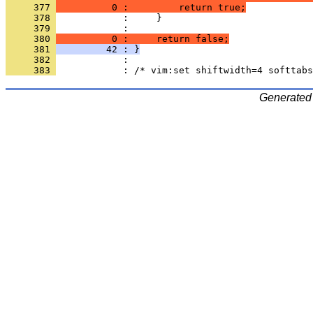
     377 
          0 :         return true;
     378 
     379 
            : 
     380 
          0 :     return false;
     381 
         42 : }
     382 
     383 
Generated