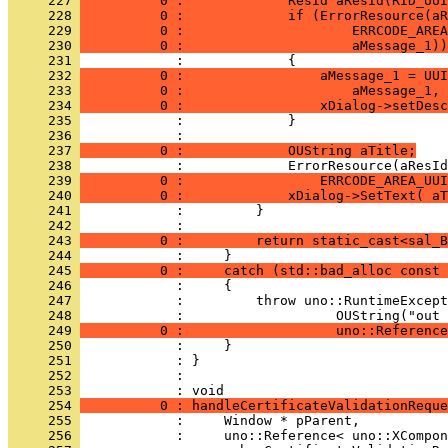
     227 
          0 :             ResId aResId(RID_UUI
     228 
          0 :             if (ErrorResource(aR
     229 
          0 :                     ERRCODE_AREA
     230 
          0 :                     aMessage_1))
     231 
     232 
          0 :                 aMessage_1 = UUI
     233 
          0 :                     aMessage_1, 
     234 
          0 :                 xDialog->setDesc
     235 
     236 
     237 
          0 :             OUString aTitle;
     238 
     239 
          0 :                 ERRCODE_AREA_UU
     240 
          0 :             xDialog->SetText( aT
     241 
     242 
     243 
          0 :         return static_cast<sal_B
     244 
     245 
          0 :     catch (std::bad_alloc const 
     246 
     247 
     248 
     249 
          0 :                   uno::Reference
     250 
     251 
     252 
            : 
     253 
     254 
          0 : handleCertificateValidationReque
     255 
     256 