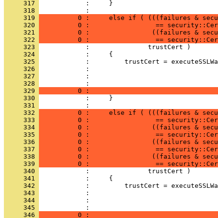
     317 
     318 
     319 
          0 :     else if ( (((failures & sec
     320 
          0 :                 == security::Cer
     321 
          0 :                ((failures & secu
     322 
          0 :                 == security::Cer
     323 
     324 
     325 
     326 
     327 
     328 
     329 
          0 :                                 
     330 
     331 
     332 
          0 :     else if ( (((failures & secu
     333 
          0 :                 == security::Cer
     334 
          0 :                ((failures & secu
     335 
          0 :                 == security::Cer
     336 
          0 :                ((failures & secu
     337 
          0 :                 == security::Cer
     338 
          0 :                ((failures & secu
     339 
          0 :                 == security::Cer
     340 
     341 
     342 
     343 
     344 
     345 
     346 
          0 :                                 