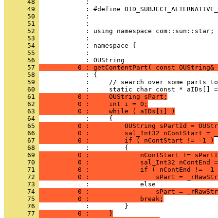
      48 
      49 
      50 
      51 
      52 
      53 
      54 
      55 
            : 
      56 
      57 
          0 : getContentPart( const OUString& 
      58 
      59 
      60 
      61 
          0 :     OUString sPart;
      62 
          0 :     int i = 0;
      63 
          0 :     while ( aIDs[i] )
      64 
      65 
          0 :         OUString sPartId = OUStr
      66 
          0 :         sal_Int32 nContStart = _
      67 
          0 :         if ( nContStart != -1 )
      68 
      69 
          0 :             nContStart += sPartI
      70 
          0 :             sal_Int32 nContEnd 
      71 
          0 :             if ( nContEnd != -1 
      72 
          0 :                 sPart = _rRawStr
      73 
      74 
          0 :                 sPart = _rRawStr
      75 
          0 :             break;
      76 
      77 
          0 :     }