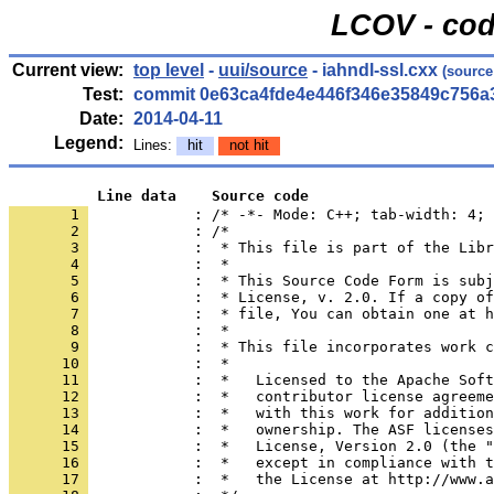
LCOV - cod
Current view:
top level
-
uui/source
- iahndl-ssl.cxx
(source
Test:
commit 0e63ca4fde4e446f346e35849c756a
Date:
2014-04-11
Legend:
Lines:
hit
not hit
          Line data    Source code
       1 
            : /* -*- Mode: C++; tab-width: 4; 
       2 
       3 
       4 
       5 
       6 
       7 
       8 
       9 
      10 
      11 
      12 
      13 
      14 
      15 
      16 
      17 