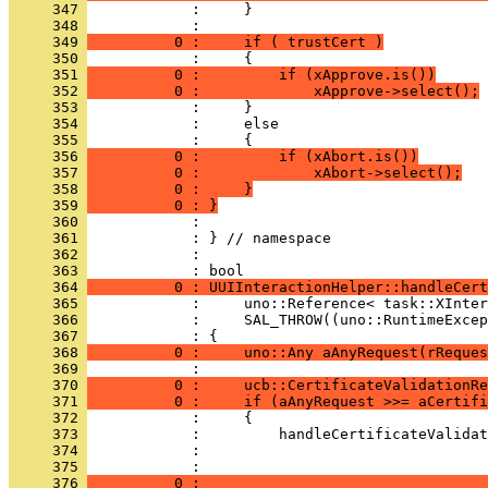
     347 
     348 
     349 
          0 :     if ( trustCert )
     350 
     351 
          0 :         if (xApprove.is())
     352 
          0 :             xApprove->select();
     353 
     354 
     355 
     356 
          0 :         if (xAbort.is())
     357 
          0 :             xAbort->select();
     358 
          0 :     }
     359 
          0 : }
     360 
     361 
     362 
            : 
     363 
     364 
          0 : UUIInteractionHelper::handleCert
     365 
     366 
     367 
     368 
          0 :     uno::Any aAnyRequest(rReques
     369 
     370 
          0 :     ucb::CertificateValidationRe
     371 
          0 :     if (aAnyRequest >>= aCertifi
     372 
     373 
     374 
     375 
     376 
          0 :                                 