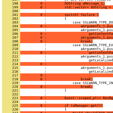
     198 
          0 :         OUString aMessage_1;
     199 
          0 :         std::vector< OUString > 
     200 
     201 
          0 :         switch( failure )
     202 
     203 
     204 
          0 :                 aArguments_1.pus
     205 
     206 
          0 :                     getContentPa
     207 
          0 :                 aArguments_1.pus
     208 
          0 :                 break;
     209 
     210 
     211 
          0 :                     getContentPa
     212 
     213 
     214 
          0 :                                 
     215 
     216 
     217 
          0 :                                 
     218 
          0 :                 break;
     219 
     220 
          0 :                 break;
     221 
     222 
     223 
          0 :         boost::scoped_ptr< ResMg
     224 
     225 
          0 :         if (xManager.get())
     226 