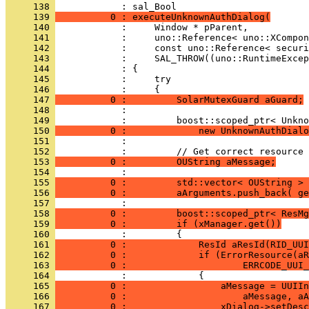
     138 
     139 
          0 : executeUnknownAuthDialog(
     140 
     141 
     142 
     143 
     144 
     145 
     146 
     147 
          0 :         SolarMutexGuard aGuard;
     148 
     149 
     150 
          0 :             new UnknownAuthDialo
     151 
     152 
     153 
          0 :         OUString aMessage;
     154 
     155 
          0 :         std::vector< OUString > 
     156 
          0 :         aArguments.push_back( ge
     157 
     158 
          0 :         boost::scoped_ptr< ResMg
     159 
          0 :         if (xManager.get())
     160 
     161 
          0 :             ResId aResId(RID_UUI
     162 
          0 :             if (ErrorResource(aR
     163 
          0 :                     ERRCODE_UUI_
     164 
     165 
          0 :                 aMessage = UUIIn
     166 
          0 :                     aMessage, aA
     167 
          0 :                 xDialog->setDesc