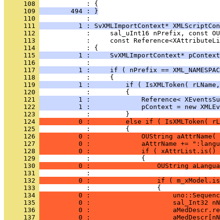
     108 
     109 
        494 : }
     110 
     111 
          1 : SvXMLImportContext* XMLScriptCon
     112 
     113 
     114 
     115 
          1 :     SvXMLImportContext* pContext
     116 
     117 
          1 :     if ( nPrefix == XML_NAMESPAC
     118 
     119 
          1 :         if ( IsXMLToken( rLName,
     120 
     121 
          1 :             Reference< XEventsSu
     122 
          1 :             pContext = new XMLEv
     123 
     124 
          0 :         else if ( IsXMLToken( rL
     125 
     126 
          0 :             OUString aAttrName( 
     127 
          0 :             aAttrName += ":langu
     128 
          0 :             if ( xAttrList.is() 
     129 
     130 
          0 :                 OUString aLangua
     131 
     132 
          0 :                 if ( m_xModel.is
     133 
     134 
          0 :                     uno::Sequenc
     135 
          0 :                     sal_Int32 nN
     136 
          0 :                     aMedDescr.re
     137 
          0 :                     aMedDescr[nN