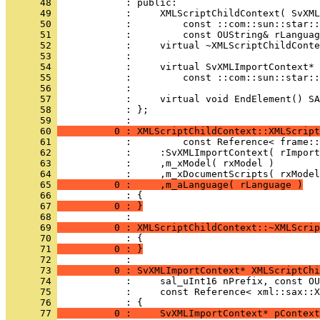
      48 
      49 
      50 
      51 
      52 
      53 
      54 
      55 
      56 
      57 
      58 
            : };
      59 
      60 
          0 : XMLScriptChildContext::XMLScript
      61 
      62 
      63 
      64 
      65 
          0 :     ,m_aLanguage( rLanguage )
      66 
      67 
          0 : }
      68 
      69 
          0 : XMLScriptChildContext::~XMLScrip
      70 
      71 
          0 : }
      72 
      73 
          0 : SvXMLImportContext* XMLScriptChi
      74 
      75 
      76 
      77 
          0 :     SvXMLImportContext* pContext