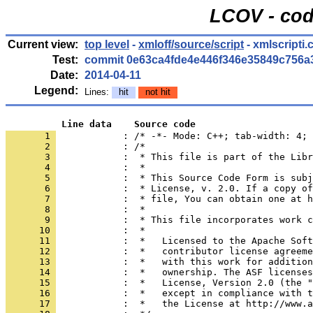
LCOV - cod
Current view:
top level
-
xmloff/source/script
- xmlscripti.
Test:
commit 0e63ca4fde4e446f346e35849c756a
Date:
2014-04-11
Legend:
Lines:
hit
not hit
          Line data    Source code
       1 
            : /* -*- Mode: C++; tab-width: 4; 
       2 
       3 
       4 
       5 
       6 
       7 
       8 
       9 
      10 
      11 
      12 
      13 
      14 
      15 
      16 
      17 