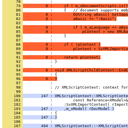
      78 
      79 
          0 :     if ( m_xDocumentScripts.is()
      80 
      81 
          0 :         OUString aBasic( GetImpo
      82 
          0 :         aBasic += ":Basic";
      83 
      84 
          0 :         if ( m_aLanguage == aBas
      85 
          0 :             pContext = new XMLBa
      86 
      87 
      88 
          0 :     if ( !pContext )
      89 
          0 :         pContext = SvXMLImportCo
      90 
      91 
          0 :     return pContext;
      92 
            : }
      93 
      94 
          0 : void XMLScriptChildContext::EndE
      95 
      96 
          0 : }
      97 
      98 
            : // XMLScriptContext: context for
      99 
     100 
        247 : XMLScriptContext::XMLScriptConte
     101 
     102 
     103 
        247 :     ,m_xModel( rDocModel )
     104 
     105 
        247 : }
     106 
     107 
        494 : XMLScriptContext::~XMLScriptCont