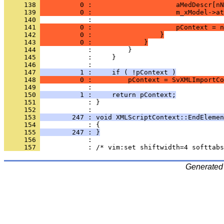
     138 
          0 :                     aMedDescr[nN
     139 
          0 :                     m_xModel->at
     140 
     141 
          0 :                     pContext = n
     142 
          0 :                 }
     143 
          0 :             }
     144 
     145 
     146 
     147 
          1 :     if ( !pContext )
     148 
          0 :         pContext = SvXMLImportCo
     149 
     150 
          1 :     return pContext;
     151 
            : }
     152 
     153 
        247 : void XMLScriptContext::EndElemen
     154 
     155 
        247 : }
     156 
     157 
Generated