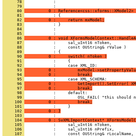
      78 
            : 
      79 
      80 
          0 : Reference<css::xforms::XModel2> 
      81 
      82 
          0 :     return mxModel;
      83 
      84 
            : 
      85 
      86 
          0 : void XFormsModelContext::HandleA
      87 
      88 
      89 
      90 
          0 :     switch( nToken )
      91 
      92 
      93 
          0 :         mxModel->setPropertyValu
      94 
          0 :         break;
      95 
      96 
          0 :         GetImport().SetError( XM
      97 
          0 :         break;
      98 
      99 
     100 
          0 :         break;
     101 
     102 
          0 : }
     103 
     104 
          0 : SvXMLImportContext* XFormsModelC
     105 
     106 
     107 