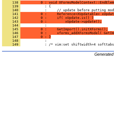
     138 
          0 : void XFormsModelContext::EndElem
     139 
     140 
     141 
          0 :     Reference<XUpdatable> xUpdat
     142 
          0 :     if( xUpdate.is() )
     143 
          0 :         xUpdate->update();
     144 
     145 
          0 :     GetImport().initXForms();
     146 
          0 :     xforms_addXFormsModel( GetIm
     147 
          0 : }
     148 
     149 
Generated