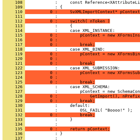
     108 
     109 
     110 
          0 :     SvXMLImportContext* pContext
     111 
     112 
          0 :     switch( nToken )
     113 
     114 
     115 
          0 :         pContext = new XFormsIns
     116 
          0 :                                 
     117 
          0 :         break;
     118 
     119 
          0 :         pContext = new XFormsBin
     120 
          0 :                                 
     121 
          0 :         break;
     122 
     123 
          0 :         pContext = new XFormsSub
     124 
          0 :                                 
     125 
          0 :         break;
     126 
     127 
     128 
          0 :             GetImport(), nPrefix
     129 
          0 :         break;
     130 
     131 
     132 
          0 :         break;
     133 
     134 
     135 
          0 :     return pContext;
     136 
            : }
     137 