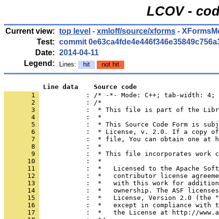
LCOV - cod
Current view:
top level
-
xmloff/source/xforms
- XFormsMo
Test:
commit 0e63ca4fde4e446f346e35849c756a
Date:
2014-04-11
Legend:
Lines:
hit
not hit
          Line data    Source code
       1 
            : /* -*- Mode: C++; tab-width: 4; 
       2 
       3 
       4 
       5 
       6 
       7 
       8 
       9 
      10 
      11 
      12 
      13 
      14 
      15 
      16 
      17 