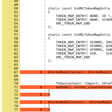
      48 
      49 
      50 
      51 
      52 
      53 
      54 
      55 
      56 
      57 
      58 
      59 
      60 
      61 
      62 
      63 
      64 
      65 
            : 
      66 
      67 
          0 : XFormsModelContext::XFormsModelC
      68 
      69 
      70 
      71 
          0 :     mxModel( xforms_createXForms
      72 
      73 
          0 : }
      74 
      75 
          0 : XFormsModelContext::~XFormsModel
      76 
      77 
          0 : }