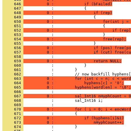
     646 
          0 :             if (bFailed)
     647 
     648 
          0 :                 if (rep)
     649 
     650 
          0 :                     for(int j = 
     651 
     652 
          0 :                         if (rep[
     653 
     654 
          0 :                     free(rep);
     655 
     656 
          0 :                 if (pos) free(po
     657 
          0 :                 if (cut) free(cu
     658 
     659 
          0 :                 return NULL;
     660 
     661 
     662 
     663 
          0 :         for (int c = n; c < word
     664 
          0 :             hyphens[c] = '0';
     665 
          0 :         hyphens[wordlen] = '\0';
     666 
     667 
          0 :         sal_Int16 nHyphCount = 0
     668 
     669 
     670 
          0 :         for ( i = 0; i < encWord
     671 
     672 
          0 :             if (hyphens[i]&1)
     673 
          0 :                 nHyphCount++;
     674 