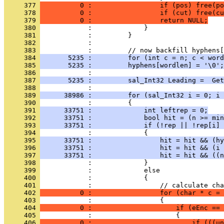
     377 
          0 :                 if (pos) free(po
     378 
          0 :                 if (cut) free(cu
     379 
          0 :                 return NULL;
     380 
     381 
     382 
     383 
     384 
       5235 :         for (int c = n; c < word
     385 
       5235 :         hyphens[wordlen] = '\0';
     386 
     387 
       5235 :         sal_Int32 Leading =  Get
     388 
     389 
      38986 :         for (sal_Int32 i = 0; i 
     390 
     391 
      33751 :             int leftrep = 0;
     392 
      33751 :             bool hit = (n >= min
     393 
      33751 :             if (!rep || !rep[i] 
     394 
     395 
      33751 :                 hit = hit && (hy
     396 
      33751 :                 hit = hit && (i 
     397 
      33751 :                 hit = hit && ((n
     398 
     399 
     400 
     401 
     402 
          0 :                 for (char * c = 
     403 
     404 
          0 :                     if (eEnc == 
     405 
     406 
          0 :                         if (((un