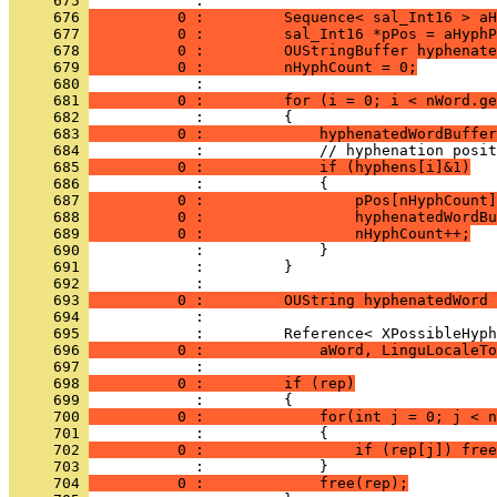
     675 
     676 
          0 :         Sequence< sal_Int16 > aH
     677 
          0 :         sal_Int16 *pPos = aHyphP
     678 
          0 :         OUStringBuffer hyphenate
     679 
          0 :         nHyphCount = 0;
     680 
     681 
          0 :         for (i = 0; i < nWord.ge
     682 
     683 
          0 :             hyphenatedWordBuffer
     684 
     685 
          0 :             if (hyphens[i]&1)
     686 
     687 
          0 :                 pPos[nHyphCount]
     688 
          0 :                 hyphenatedWordBu
     689 
          0 :                 nHyphCount++;
     690 
     691 
     692 
     693 
          0 :         OUString hyphenatedWord 
     694 
     695 
     696 
          0 :             aWord, LinguLocaleTo
     697 
     698 
          0 :         if (rep)
     699 
     700 
          0 :             for(int j = 0; j < n
     701 
     702 
          0 :                 if (rep[j]) free
     703 
     704 
          0 :             free(rep);