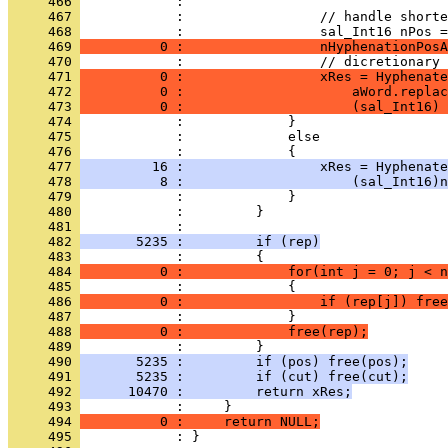
     466 
     467 
     468 
     469 
          0 :                 nHyphenationPosA
     470 
     471 
          0 :                 xRes = Hyphenate
     472 
          0 :                     aWord.replac
     473 
          0 :                     (sal_Int16) 
     474 
     475 
     476 
     477 
         16 :                 xRes = Hyphenate
     478 
          8 :                     (sal_Int16)n
     479 
     480 
     481 
     482 
       5235 :         if (rep)
     483 
     484 
          0 :             for(int j = 0; j < n
     485 
     486 
          0 :                 if (rep[j]) free
     487 
     488 
          0 :             free(rep);
     489 
     490 
       5235 :         if (pos) free(pos);
     491 
       5235 :         if (cut) free(cut);
     492 
      10470 :         return xRes;
     493 
     494 
          0 :     return NULL;
     495 
            : }