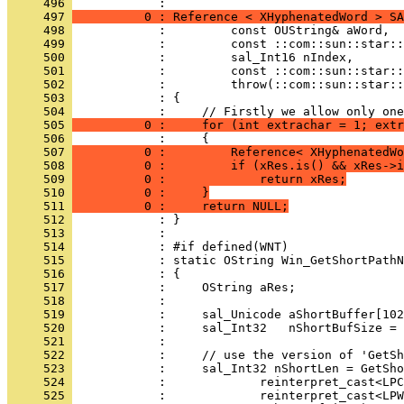
     496 
     497 
          0 : Reference < XHyphenatedWord > SA
     498 
     499 
     500 
     501 
     502 
     503 
     504 
     505 
          0 :     for (int extrachar = 1; extr
     506 
     507 
          0 :         Reference< XHyphenatedWo
     508 
          0 :         if (xRes.is() && xRes->i
     509 
          0 :             return xRes;
     510 
          0 :     }
     511 
          0 :     return NULL;
     512 
     513 
     514 
     515 
     516 
     517 
     518 
     519 
     520 
     521 
     522 
     523 
     524 
     525 