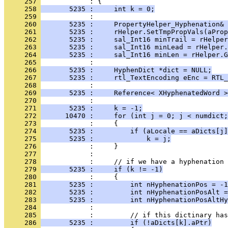
     257 
     258 
       5235 :     int k = 0;
     259 
     260 
       5235 :     PropertyHelper_Hyphenation& 
     261 
       5235 :     rHelper.SetTmpPropVals(aProp
     262 
       5235 :     sal_Int16 minTrail = rHelper
     263 
       5235 :     sal_Int16 minLead = rHelper.
     264 
       5235 :     sal_Int16 minLen = rHelper.G
     265 
     266 
       5235 :     HyphenDict *dict = NULL;
     267 
       5235 :     rtl_TextEncoding eEnc = RTL_
     268 
     269 
       5235 :     Reference< XHyphenatedWord >
     270 
     271 
       5235 :     k = -1;
     272 
      10470 :     for (int j = 0; j < numdict;
     273 
     274 
       5235 :         if (aLocale == aDicts[j]
     275 
       5235 :             k = j;
     276 
     277 
     278 
     279 
       5235 :     if (k != -1)
     280 
     281 
       5235 :         int nHyphenationPos = -1
     282 
       5235 :         int nHyphenationPosAlt =
     283 
       5235 :         int nHyphenationPosAltHy
     284 
     285 
     286 
       5235 :         if (!aDicts[k].aPtr)