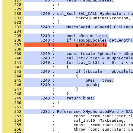
     227 
         86 :     return aSuppLocales;
     228 
            : }
     229 
     230 
       5240 : sal_Bool SAL_CALL Hyphenator::ha
     231 
     232 
     233 
       5240 :     MutexGuard  aGuard( GetLingu
     234 
     235 
       5240 :     bool bRes = false;
     236 
       5240 :     if (!aSuppLocales.getLength(
     237 
          0 :         getLocales();
     238 
     239 
       5240 :     const Locale *pLocale = aSup
     240 
       5240 :     sal_Int32 nLen = aSuppLocale
     241 
       5240 :     for (sal_Int32 i = 0;  i < n
     242 
     243 
       5240 :         if (rLocale == pLocale[i
     244 
     245 
       5240 :             bRes = true;
     246 
       5240 :             break;
     247 
     248 
     249 
       5240 :     return bRes;
     250 
            : }
     251 
     252 
       5235 : Reference< XHyphenatedWord > SAL
     253 
     254 
     255 
     256 