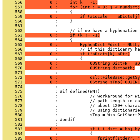
     556 
          0 :     int k = -1;
     557 
          0 :     for (int j = 0; j < numdict;
     558 
     559 
          0 :         if (aLocale == aDicts[j]
     560 
     561 
     562 
     563 
          0 :     if (k != -1)
     564 
     565 
          0 :         HyphenDict *dict = NULL;
     566 
     567 
          0 :         if (!aDicts[k].aPtr)
     568 
     569 
          0 :             OUString DictFN = aD
     570 
          0 :             OUString dictpath;
     571 
     572 
          0 :             osl::FileBase::getS
     573 
          0 :             OString sTmp( OU2ENC
     574 
     575 
     576 
     577 
     578 
     579 
     580 
     581 
     582 
     583 
          0 :             if ( ( dict = hnj_hy
     584 
     585 
          0 :                fprintf(stderr, "