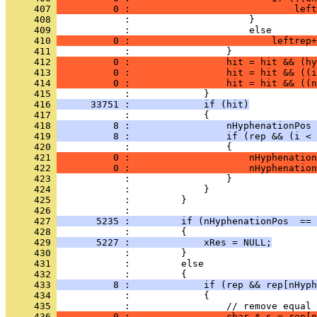
     407 
          0 :                             left
     408 
     409 
     410 
          0 :                         leftrep+
     411 
     412 
          0 :                 hit = hit && (hy
     413 
          0 :                 hit = hit && ((i
     414 
          0 :                 hit = hit && ((n
     415 
     416 
      33751 :             if (hit)
     417 
     418 
          8 :                 nHyphenationPos 
     419 
          8 :                 if (rep && (i < 
     420 
     421 
          0 :                     nHyphenation
     422 
          0 :                     nHyphenation
     423 
     424 
     425 
     426 
     427 
       5235 :         if (nHyphenationPos  == 
     428 
     429 
       5227 :             xRes = NULL;
     430 
     431 
     432 
     433 
          8 :             if (rep && rep[nHyph
     434 
     435 
     436 
          0 :                 char * s = rep[n