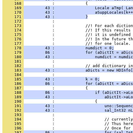
     168 
     169 
         43 :                 Locale aTmp( Lan
     170 
         43 :                 aSuppLocales[k++
     171 
         43 :             }
     172 
     173 
     174 
     175 
     176 
     177 
     178 
         43 :             numdict = 0;
     179 
         86 :             for (aDictIt = aDics
     180 
         43 :                 numdict = numdic
     181 
     182 
     183 
         43 :             aDicts = new HDInfo[
     184 
     185 
         43 :             k = 0;
     186 
         86 :             for (aDictIt = aDics
     187 
     188 
         86 :                 if (aDictIt->aLo
     189 
         43 :                     aDictIt->aLo
     190 
     191 
         43 :                     uno::Sequenc
     192 
         43 :                     sal_Int32 nL
     193 
     194 
     195 
     196 
     197 
         86 :                     for (sal_Int