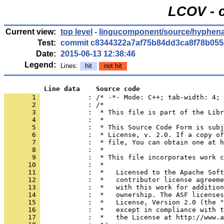
LCOV - 
Current view:
top level
-
lingucomponent/source/hyphena
Test:
commit c8344322a7af75b84dd3ca8f78b055
Date:
2015-06-13 12:38:46
Legend:
Lines:
hit
not hit
          Line data    Source code
       1 
            : /* -*- Mode: C++; tab-width: 4; 
       2 
       3 
       4 
       5 
       6 
       7 
       8 
       9 
      10 
      11 
      12 
      13 
      14 
      15 
      16 
      17 