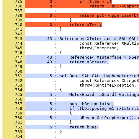
     735 
          0 :         if (tlen > 1)
     736 
          0 :             return ( pCC->upperc
     737 
     738 
          0 :         return pCC->uppercase(bT
     739 
     740 
          0 :     return aTerm;
     741 
            : }
     742 
     743 
         43 : Reference< XInterface > SAL_CALL
     744 
     745 
     746 
     747 
         43 :     Reference< XInterface > xSer
     748 
         43 :     return xService;
     749 
            : }
     750 
     751 
          5 : sal_Bool SAL_CALL Hyphenator::ad
     752 
     753 
     754 
     755 
          5 :     MutexGuard  aGuard( GetLingu
     756 
     757 
          5 :     bool bRes = false;
     758 
          5 :     if (!bDisposing && rxLstnr.i
     759 
     760 
          5 :         bRes = GetPropHelper().a
     761 
     762 
          5 :     return bRes;
     763 
            : }
     764 