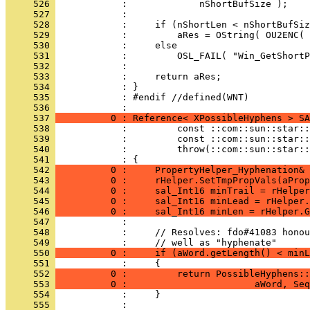
     526 
     527 
     528 
     529 
     530 
     531 
     532 
     533 
     534 
     535 
            : #endif //defined(WNT)
     536 
     537 
          0 : Reference< XPossibleHyphens > SA
     538 
     539 
     540 
     541 
     542 
          0 :     PropertyHelper_Hyphenation& 
     543 
          0 :     rHelper.SetTmpPropVals(aProp
     544 
          0 :     sal_Int16 minTrail = rHelper
     545 
          0 :     sal_Int16 minLead = rHelper.
     546 
          0 :     sal_Int16 minLen = rHelper.G
     547 
     548 
     549 
     550 
          0 :     if (aWord.getLength() < minL
     551 
     552 
          0 :         return PossibleHyphens::
     553 
          0 :                       aWord, Seq
     554 
     555 