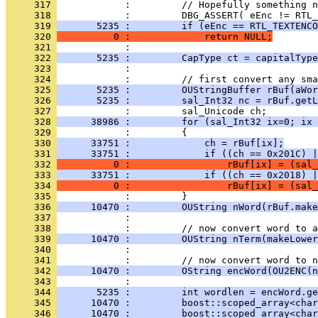
     317 
     318 
     319 
       5235 :         if (eEnc == RTL_TEXTENCO
     320 
          0 :             return NULL;
     321 
     322 
       5235 :         CapType ct = capitalType
     323 
     324 
     325 
       5235 :         OUStringBuffer rBuf(aWor
     326 
       5235 :         sal_Int32 nc = rBuf.getL
     327 
     328 
      38986 :         for (sal_Int32 ix=0; ix 
     329 
     330 
      33751 :             ch = rBuf[ix];
     331 
      33751 :             if ((ch == 0x201C) |
     332 
          0 :                 rBuf[ix] = (sal_
     333 
      33751 :             if ((ch == 0x2018) |
     334 
          0 :                 rBuf[ix] = (sal_
     335 
     336 
      10470 :         OUString nWord(rBuf.make
     337 
     338 
     339 
      10470 :         OUString nTerm(makeLower
     340 
     341 
     342 
      10470 :         OString encWord(OU2ENC(n
     343 
     344 
       5235 :         int wordlen = encWord.ge
     345 
      10470 :         boost::scoped_array<char
     346 
      10470 :         boost::scoped_array<char