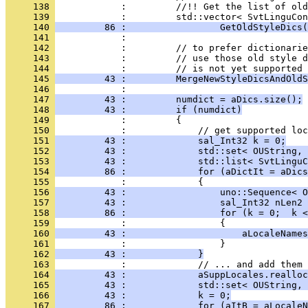
     138 
     139 
     140 
         86 :                 GetOldStyleDics(
     141 
     142 
     143 
     144 
     145 
         43 :         MergeNewStyleDicsAndOldS
     146 
     147 
         43 :         numdict = aDics.size();
     148 
         43 :         if (numdict)
     149 
     150 
     151 
         43 :             sal_Int32 k = 0;
     152 
         43 :             std::set< OUString, 
     153 
         43 :             std::list< SvtLinguC
     154 
         86 :             for (aDictIt = aDics
     155 
     156 
         43 :                 uno::Sequence< O
     157 
         43 :                 sal_Int32 nLen2 
     158 
         86 :                 for (k = 0;  k <
     159 
     160 
         43 :                     aLocaleNames
     161 
     162 
         43 :             }
     163 
     164 
         43 :             aSuppLocales.realloc
     165 
         43 :             std::set< OUString, 
     166 
         43 :             k = 0;
     167 
         86 :             for (aItB = aLocaleN