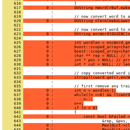
     616 
     617 
          0 :         OUString nWord(rBuf.make
     618 
     619 
     620 
          0 :         OUString nTerm(makeLower
     621 
     622 
     623 
          0 :         OString encWord(OU2ENC(n
     624 
     625 
          0 :         int wordlen = encWord.ge
     626 
          0 :         boost::scoped_array<char
     627 
          0 :         boost::scoped_array<char
     628 
          0 :         char ** rep = NULL; // 
     629 
          0 :         int * pos = NULL; // arr
     630 
          0 :         int * cut = NULL; // len
     631 
     632 
     633 
          0 :         strcpy(lcword.get(),encW
     634 
     635 
     636 
          0 :         int n = wordlen-1;
     637 
          0 :         while((n >=0) && (lcword
     638 
          0 :             n--;
     639 
          0 :         n++;
     640 
          0 :         if (n > 0)
     641 
     642 
          0 :             const bool bFailed =
     643 
     644 
          0 :                     Max(dict->cl
     645 
          0 :                     Max(dict->cr