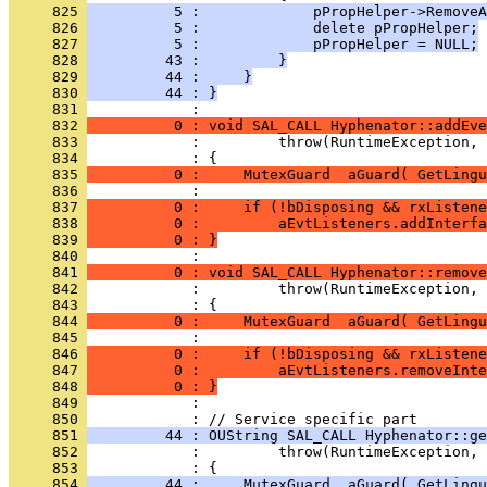
     825 
          5 :             pPropHelper->RemoveA
     826 
          5 :             delete pPropHelper;
     827 
          5 :             pPropHelper = NULL;
     828 
         43 :         }
     829 
         44 :     }
     830 
         44 : }
     831 
     832 
          0 : void SAL_CALL Hyphenator::addEve
     833 
     834 
     835 
          0 :     MutexGuard  aGuard( GetLingu
     836 
     837 
          0 :     if (!bDisposing && rxListene
     838 
          0 :         aEvtListeners.addInterfa
     839 
          0 : }
     840 
     841 
          0 : void SAL_CALL Hyphenator::remove
     842 
     843 
     844 
          0 :     MutexGuard  aGuard( GetLingu
     845 
     846 
          0 :     if (!bDisposing && rxListene
     847 
          0 :         aEvtListeners.removeInte
     848 
          0 : }
     849 
            : 
     850 
     851 
         44 : OUString SAL_CALL Hyphenator::ge
     852 
     853 
     854 
         44 :     MutexGuard  aGuard( GetLingu