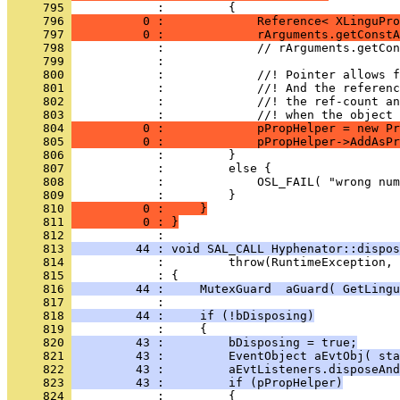
     795 
     796 
          0 :             Reference< XLinguPro
     797 
          0 :             rArguments.getConstA
     798 
     799 
     800 
     801 
     802 
     803 
     804 
          0 :             pPropHelper = new Pr
     805 
          0 :             pPropHelper->AddAsPr
     806 
     807 
     808 
     809 
     810 
          0 :     }
     811 
          0 : }
     812 
     813 
         44 : void SAL_CALL Hyphenator::dispos
     814 
     815 
     816 
         44 :     MutexGuard  aGuard( GetLingu
     817 
     818 
         44 :     if (!bDisposing)
     819 
     820 
         43 :         bDisposing = true;
     821 
         43 :         EventObject aEvtObj( sta
     822 
         43 :         aEvtListeners.disposeAnd
     823 
         43 :         if (pPropHelper)
     824 