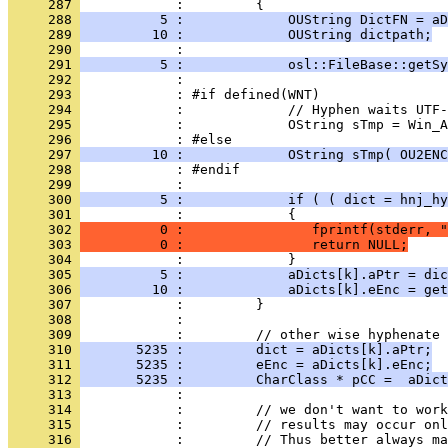
     287 
     288 
          5 :             OUString DictFN = aD
     289 
         10 :             OUString dictpath;
     290 
     291 
          5 :             osl::FileBase::getS
     292 
     293 
     294 
     295 
     296 
     297 
         10 :             OString sTmp( OU2ENC
     298 
     299 
     300 
          5 :             if ( ( dict = hnj_hy
     301 
     302 
          0 :                fprintf(stderr, "
     303 
          0 :                return NULL;
     304 
     305 
          5 :             aDicts[k].aPtr = dic
     306 
         10 :             aDicts[k].eEnc = get
     307 
     308 
     309 
     310 
       5235 :         dict = aDicts[k].aPtr;
     311 
       5235 :         eEnc = aDicts[k].eEnc;
     312 
       5235 :         CharClass * pCC =  aDict
     313 
     314 
     315 
     316 