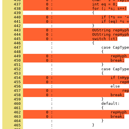
     437 
          0 :                 int eq = 0;
     438 
          0 :                 for (; *s; s++)
     439 
     440 
          0 :                     if (*s == '=
     441 
          0 :                     if (eq) *s =
     442 
     443 
          0 :                 OUString repHyph
     444 
          0 :                 OUString repHyph
     445 
          0 :                 switch (ct)
     446 
     447 
     448 
     449 
          0 :                         repHyph 
     450 
          0 :                         break;
     451 
     452 
     453 
     454 
          0 :                         if (nHyp
     455 
          0 :                             repH
     456 
     457 
          0 :                              rep
     458 
          0 :                         break;
     459 
     460 
     461 
     462 
          0 :                         repHyph 
     463 
          0 :                         break;
     464 
     465 