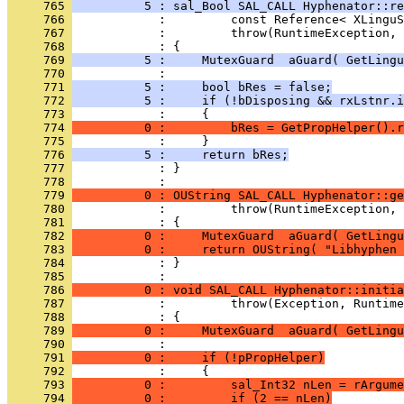
     765 
          5 : sal_Bool SAL_CALL Hyphenator::re
     766 
     767 
     768 
     769 
          5 :     MutexGuard  aGuard( GetLingu
     770 
     771 
          5 :     bool bRes = false;
     772 
          5 :     if (!bDisposing && rxLstnr.i
     773 
     774 
          0 :         bRes = GetPropHelper().r
     775 
     776 
          5 :     return bRes;
     777 
            : }
     778 
     779 
          0 : OUString SAL_CALL Hyphenator::ge
     780 
     781 
     782 
          0 :     MutexGuard  aGuard( GetLingu
     783 
          0 :     return OUString( "Libhyphen 
     784 
            : }
     785 
     786 
          0 : void SAL_CALL Hyphenator::initia
     787 
     788 
     789 
          0 :     MutexGuard  aGuard( GetLingu
     790 
     791 
          0 :     if (!pPropHelper)
     792 
     793 
          0 :         sal_Int32 nLen = rArgume
     794 
          0 :         if (2 == nLen)