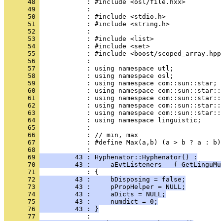
      48 
      49 
      50 
      51 
      52 
      53 
      54 
      55 
      56 
      57 
      58 
      59 
      60 
      61 
      62 
      63 
      64 
      65 
      66 
      67 
            : #define Max(a,b) (a > b ? a : b)
      68 
      69 
         43 : Hyphenator::Hyphenator() :
      70 
         43 :     aEvtListeners   ( GetLinguMu
      71 
      72 
         43 :     bDisposing = false;
      73 
         43 :     pPropHelper = NULL;
      74 
         43 :     aDicts = NULL;
      75 
         43 :     numdict = 0;
      76 
         43 : }
      77 