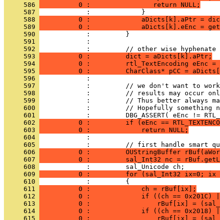
     586 
          0 :                return NULL;
     587 
     588 
          0 :             aDicts[k].aPtr = dic
     589 
          0 :             aDicts[k].eEnc = get
     590 
     591 
     592 
     593 
          0 :         dict = aDicts[k].aPtr;
     594 
          0 :         rtl_TextEncoding eEnc = 
     595 
          0 :         CharClass* pCC = aDicts[
     596 
     597 
     598 
     599 
     600 
     601 
     602 
          0 :         if (eEnc == RTL_TEXTENCO
     603 
          0 :             return NULL;
     604 
     605 
     606 
          0 :         OUStringBuffer rBuf(aWor
     607 
          0 :         sal_Int32 nc = rBuf.getL
     608 
     609 
          0 :         for (sal_Int32 ix=0; ix 
     610 
     611 
          0 :             ch = rBuf[ix];
     612 
          0 :             if ((ch == 0x201C) |
     613 
          0 :                 rBuf[ix] = (sal_
     614 
          0 :             if ((ch == 0x2018) |
     615 
          0 :                 rBuf[ix] = (sal_