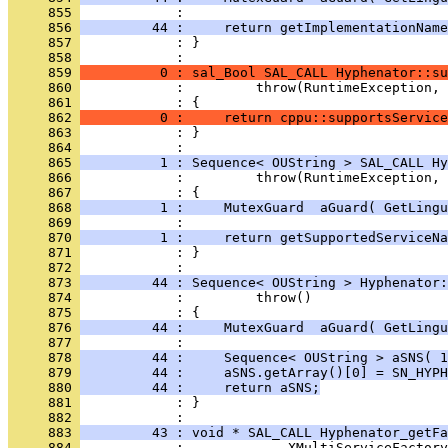
     855 
     856 
         44 :     return getImplementationName
     857 
            : }
     858 
     859 
          0 : sal_Bool SAL_CALL Hyphenator::su
     860 
     861 
     862 
          0 :     return cppu::supportsService
     863 
            : }
     864 
     865 
          1 : Sequence< OUString > SAL_CALL Hy
     866 
     867 
     868 
          1 :     MutexGuard  aGuard( GetLingu
     869 
     870 
          1 :     return getSupportedServiceNa
     871 
            : }
     872 
     873 
         44 : Sequence< OUString > Hyphenator:
     874 
     875 
     876 
         44 :     MutexGuard  aGuard( GetLingu
     877 
     878 
         44 :     Sequence< OUString > aSNS( 1
     879 
         44 :     aSNS.getArray()[0] = SN_HYPH
     880 
         44 :     return aSNS;
     881 
            : }
     882 
     883 
         43 : void * SAL_CALL Hyphenator_getFa
     884 