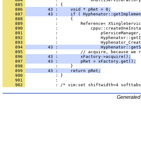
     885 
     886 
         43 :     void * pRet = 0;
     887 
         43 :     if ( Hyphenator::getImplemen
     888 
     889 
     890 
     891 
     892 
     893 
     894 
         43 :                 Hyphenator::getS
     895 
     896 
         43 :         xFactory->acquire();
     897 
         43 :         pRet = xFactory.get();
     898 
     899 
         43 :     return pRet;
     900 
     901 
     902 
Generated