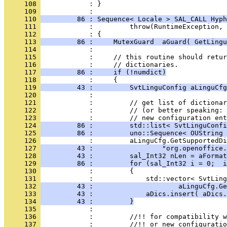
     108 
            : }
     109 
     110 
         86 : Sequence< Locale > SAL_CALL Hyph
     111 
     112 
     113 
         86 :     MutexGuard  aGuard( GetLingu
     114 
     115 
     116 
     117 
         86 :     if (!numdict)
     118 
     119 
         43 :         SvtLinguConfig aLinguCfg
     120 
     121 
     122 
     123 
     124 
         86 :         std::list< SvtLinguConfi
     125 
         86 :         uno::Sequence< OUString 
     126 
     127 
         43 :                 "org.openoffice.
     128 
         43 :         sal_Int32 nLen = aFormat
     129 
         86 :         for (sal_Int32 i = 0;  i
     130 
     131 
     132 
         43 :                     aLinguCfg.Ge
     133 
         43 :             aDics.insert( aDics
     134 
         43 :         }
     135 
     136 
     137 