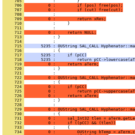
     705 
     706 
          0 :         if (pos) free(pos);
     707 
          0 :         if (cut) free(cut);
     708 
     709 
          0 :         return xRes;
     710 
     711 
     712 
          0 :     return NULL;
     713 
            : }
     714 
     715 
       5235 : OUString SAL_CALL Hyphenator::ma
     716 
     717 
       5235 :     if (pCC)
     718 
       5235 :         return pCC->lowercase(aT
     719 
          0 :     return aTerm;
     720 
            : }
     721 
     722 
          0 : OUString SAL_CALL Hyphenator::ma
     723 
     724 
          0 :     if (pCC)
     725 
          0 :         return pCC->uppercase(aT
     726 
          0 :     return aTerm;
     727 
            : }
     728 
     729 
          0 : OUString SAL_CALL Hyphenator::ma
     730 
     731 
          0 :     sal_Int32 tlen = aTerm.getLe
     732 
          0 :     if ((pCC) && (tlen))
     733 
     734 
          0 :         OUString bTemp = aTerm.c