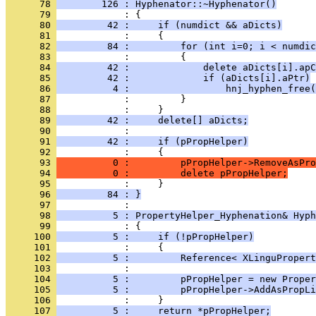
      78 
        126 : Hyphenator::~Hyphenator()
      79 
      80 
         42 :     if (numdict && aDicts)
      81 
      82 
         84 :         for (int i=0; i < numdic
      83 
      84 
         42 :             delete aDicts[i].apC
      85 
         42 :             if (aDicts[i].aPtr)
      86 
          4 :                 hnj_hyphen_free(
      87 
      88 
      89 
         42 :     delete[] aDicts;
      90 
      91 
         42 :     if (pPropHelper)
      92 
      93 
          0 :         pPropHelper->RemoveAsPro
      94 
          0 :         delete pPropHelper;
      95 
      96 
         84 : }
      97 
      98 
          5 : PropertyHelper_Hyphenation& Hyph
      99 
     100 
          5 :     if (!pPropHelper)
     101 
     102 
          5 :         Reference< XLinguPropert
     103 
     104 
          5 :         pPropHelper = new Proper
     105 
          5 :         pPropHelper->AddAsPropLi
     106 
     107 
          5 :     return *pPropHelper;