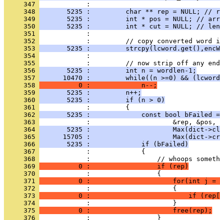
     347 
     348 
       5235 :         char ** rep = NULL; // 
     349 
       5235 :         int * pos = NULL; // arr
     350 
       5235 :         int * cut = NULL; // len
     351 
     352 
     353 
       5235 :         strcpy(lcword.get(),encW
     354 
     355 
     356 
       5235 :         int n = wordlen-1;
     357 
      10470 :         while((n >=0) && (lcword
     358 
          0 :             n--;
     359 
       5235 :         n++;
     360 
       5235 :         if (n > 0)
     361 
     362 
       5235 :             const bool bFailed =
     363 
     364 
       5235 :                     Max(dict->cl
     365 
      15705 :                     Max(dict->cr
     366 
       5235 :             if (bFailed)
     367 
     368 
     369 
          0 :                 if (rep)
     370 
     371 
          0 :                     for(int j = 
     372 
     373 
          0 :                         if (rep[
     374 
     375 
          0 :                     free(rep);
     376 