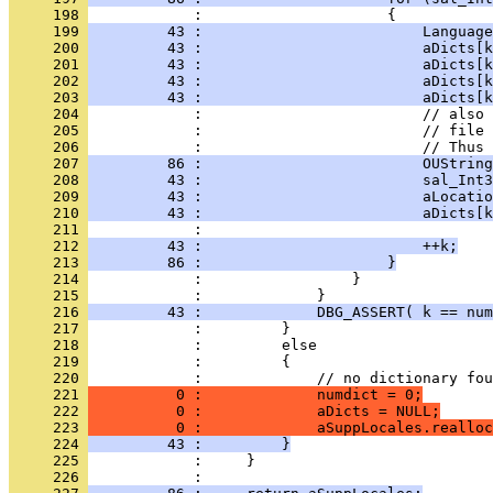
     198 
     199 
         43 :                         Language
     200 
         43 :                         aDicts[k
     201 
         43 :                         aDicts[k
     202 
         43 :                         aDicts[k
     203 
         43 :                         aDicts[k
     204 
     205 
     206 
     207 
         86 :                         OUString
     208 
         43 :                         sal_Int3
     209 
         43 :                         aLocatio
     210 
         43 :                         aDicts[k
     211 
     212 
         43 :                         ++k;
     213 
         86 :                     }
     214 
     215 
     216 
         43 :             DBG_ASSERT( k == num
     217 
     218 
     219 
     220 
     221 
          0 :             numdict = 0;
     222 
          0 :             aDicts = NULL;
     223 
          0 :             aSuppLocales.realloc
     224 
         43 :         }
     225 
     226 